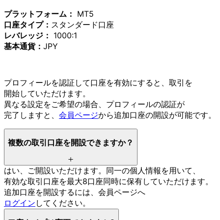
プラットフォーム：
MT5
口座タイプ：
スタンダード口座
レバレッジ：
1000:1
基本通貨：
JPY
プロフィールを
認証して
口座を
有効に
すると、
取引を
開始していただけます。
異なる
設定を
ご希望の
場合、
プロフィールの
認証が
完了しますと、
会員ページ
から
追加口座の
開設が
可能です。
複数の
取引口座を
開設できますか？
はい、
ご開設いただけます。
同一の
個人情報を
用いて、
有効な
取引口座を
最大8口座同時に
保有していただけます。
追加口座を
開設するには、
会員ページへ
ログイン
してください。