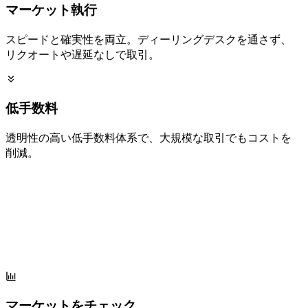
マーケット執行
スピードと
確実性を
両立。
ディーリングデスクを
通さず、
リクオートや
遅延なしで
取引。
低手数料
透明性の
高い
低手数料体系で、
大規模な
取引でも
コストを
削減。
マーケットを
チェック