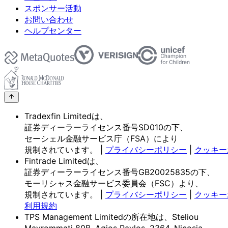
スポンサー活動
お問い合わせ
ヘルプセンター
Tradexfin Limitedは、
証券ディーラーライセンス番号SD010の
下、
セーシェル金融サービス庁
（FSA）に
より
規制されています。
|
プライバシーポリシー
|
クッキー
Fintrade Limitedは、
証券ディーラーライセンス番号GB20025835の
下、
モーリシャス金融サービス委員会
（FSC）より、
規制されています。
|
プライバシーポリシー
|
クッキー
利用規約
TPS Management Limitedの
所在地は、
Steliou