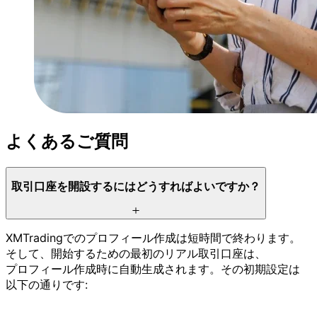
よく
ある
ご質問
取引口座を
開設するには
どう
すれば
よいですか？
XMTradingでの
プロフィール作成は
短時間で
終わります。
そして、
開始する
ための
最初の
リアル取引口座は、
プロフィール作成時に
自動生成されます。
その
初期設定は
以下の
通りです: