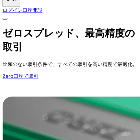
ログイン
口座開設
ゼロスプレッド、
最高精度の
取引
比類の
ない
取引条件で、
すべての
取引を
高い
精度で
最適化。
Zero口座で取引