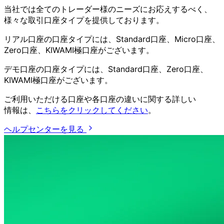
当社では
全ての
トレーダー様の
ニーズに
お応えするべく、
様々な
取引口座タイプを
提供しております。
リアル口座の
口座タイプには、
Standard口座、
Micro口座、
Zero口座、
KIWAMI極口座が
ございます。
デモ口座の
口座タイプには、
Standard口座、
Zero口座、
KIWAMI極口座が
ございます。
ご利用いただける
口座や
各口座の
違いに
関する
詳しい
情報は、
こちらを
クリックしてください
。
ヘルプセンターを見る