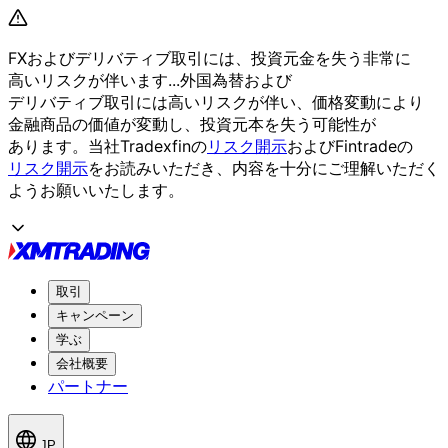
FXおよび
デリバティブ取引には、
投資元金を
失う
非常に
高いリスクが
伴います...
外国為替および
デリバティブ取引には
高いリスクが
伴い、
価格変動に
より
金融商品の
価値が
変動し、
投資元本を
失う
可能性が
あります。
当社Tradexfinの
リスク開示
および
Fintradeの
リスク開示
を
お読みいただき、
内容を
十分に
ご理解いただく
よう
お願い
いたします。
取引
キャンペーン
学ぶ
会社概要
パートナー
JP