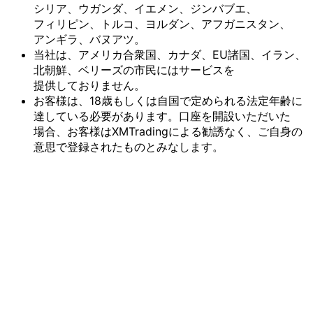
シリア、
ウガンダ、
イエメン、
ジンバブエ、
フィリピン、
トルコ、
ヨルダン、
アフガニスタン、
アンギラ、
バヌアツ。
当社は、
アメリカ合衆国、
カナダ、
EU諸国、
イラン、
北朝鮮、
ベリーズの
市民には
サービスを
提供しておりません。
お客様は、
18歳も
しくは
自国で
定められる
法定年齢に
達している
必要が
あります。
口座を
開設いただいた
場合、
お客様は
XMTradingに
よる
勧誘なく、
ご自身の
意思で
登録された
ものとみなします。