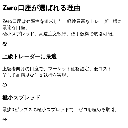
Zero口座が
選ばれる
理由
Zero口座は
効率性を
追求した、
経験豊富な
トレーダー様に
最適な
口座。
極小スプレッド、
高速注文執行、
低手数料で
取引可能。
上級トレーダーに
最適
上級者向けの
口座で、
マーケット価格設定、
低コスト、
そして
高精度な
注文執行を
実現。
極小スプレッド
最狭0ピップスの
極小スプレッドで、
ゼロを
極める
取引。