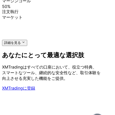
マージンコール
50%
注文執行
マーケット
詳細を見る
あなたに
とって
最適な
選択肢
XMTradingは
すべての
口座に
おいて、
役立つ
特典、
スマートな
ツール、
継続的な
安全性など、
取引体験を
向上させる
充実した
機能を
ご提供。
XMTradingに登録