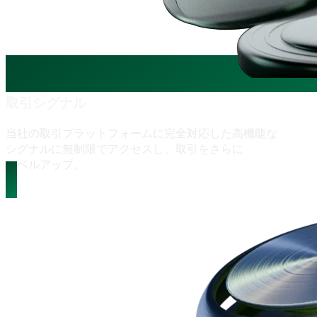
取引シグナル
当社の
取引プラットフォームに
完全対応した
高機能な
シグナルに
無制限で
アクセスし、
取引を
さらに
レベルアップ。