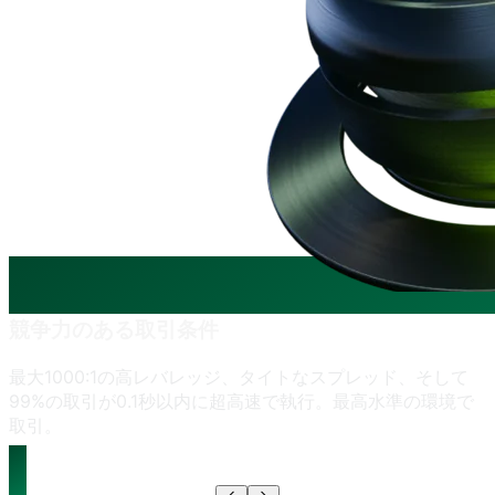
競争力の
ある
取引条件
最大1000:1の
高レバレッジ、
タイトな
スプレッド、
そして
99%の
取引が
0.1秒以内に
超高速で
執行。
最高水準の
環境で
取引。
詳細を見る