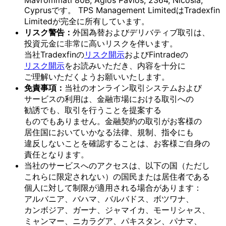
Mavrommati 80B, Agios Pavlos, 2364, Nicosia,
Cyprusです。
TPS Management Limitedは
Tradexfin
Limitedが
完全に
所有しています。
リスク
警告：
外国為替および
デリバティブ取引は、
投資元金に
非常に
高いリスクを
伴います。
当社Tradexfinの
リスク開示
および
Fintradeの
リスク開示
を
お読みいただき、
内容を
十分に
ご理解いただく
よう
お願い
いたします。
免責事項：
当社の
オンライン取引システムおよび
サービスの
利用は、
金融市場に
おける
取引への
勧誘でも、
取引を
行う
ことを
提案する
ものでもありません。
金融契約の
取引が
お客様の
居住国に
おいて
いかなる
法律、
規制、
指令にも
違反しない
ことを
確認する
ことは、
お客様
ご自身の
責任と
なります。
当社の
サービスへの
アクセスは、
以下の
国
（ただし
これらに
限定されない）の
国民または
居住者である
個人に
対して
制限が
適用される
場合が
あります：
アルバニア、
バハマ、
バルバドス、
ボツワナ、
カンボジア、
ガーナ、
ジャマイカ、
モーリシャス、
ミャンマー、
ニカラグア、
パキスタン、
パナマ、