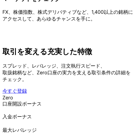
FX、
株価指数、
株式デリバティブなど、
1,400以上の
銘柄に
アクセスして、
あらゆる
チャンスを
手に。
取引を
変える
充実した
特徴
スプレッド、
レバレッジ、
注文執行スピード、
取扱銘柄など、
Zero口座の
実力を
支える
取引条件の
詳細を
チェック。
今すぐ登録
Zero
口座開設ボーナス
入金ボーナス
最大レバレッジ