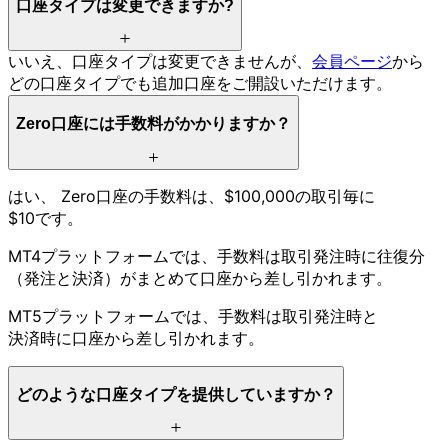
口座タイプは
変更できますか
?
いいえ、
口座タイプは
変更できませんが、
会員ページ
から
どの
口座タイプでも
追加口座を
ご開設いただけます。
Zero口座には
手数料が
かかりますか？
はい、
Zero口座の
手数料は、
$100,000の
取引毎に
$10です。
MT4プラットフォームでは、
手数料は
取引発注時に
往復分
（発注と
決済）が
まとめて
口座から
差し引かれます。
MT5プラットフォームでは、
手数料は
取引発注時と
決済時に
口座から
差し引かれます。
どのような
口座タイプを
提供していますか？