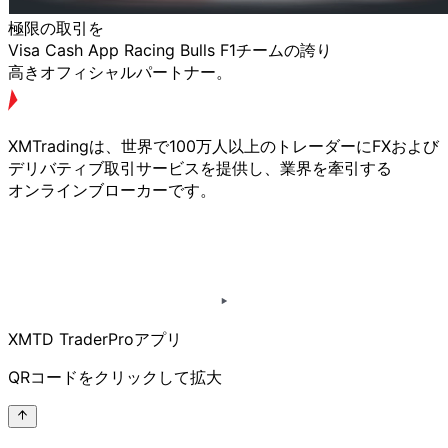
極限の
取引を
Visa Cash App Racing Bulls F1チームの
誇り
高きオフィシャルパートナー。
XMTradingは、
世界で
100万人以上の
トレーダーに
FXおよび
デリバティブ取引サービスを
提供し、
業界を
牽引する
オンラインブローカーです。
XMTD TraderProアプリ
QRコードを
クリックして
拡大