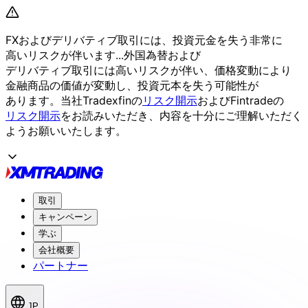
FXおよび
デリバティブ取引には、
投資元金を
失う
非常に
高いリスクが
伴います...
外国為替および
デリバティブ取引には
高いリスクが
伴い、
価格変動に
より
金融商品の
価値が
変動し、
投資元本を
失う
可能性が
あります。
当社Tradexfinの
リスク開示
および
Fintradeの
リスク開示
を
お読みいただき、
内容を
十分に
ご理解いただく
よう
お願い
いたします。
取引
キャンペーン
学ぶ
会社概要
パートナー
JP