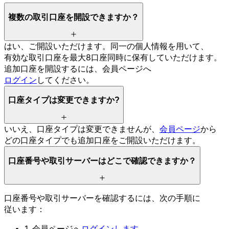
複数の
取引口座を
開設できますか？
はい、
ご開設いただけます。
同一の
個人情報を
用いて、
有効な
取引口座を
最大8口座同時に
保有していただけます。
追加口座を
開設するには、
会員ページへ
ログイン
してください。
口座タイプは
変更できますか
?
いいえ、
口座タイプは
変更できませんが、
会員ページ
から
どの
口座タイプでも
追加口座を
ご開設いただけます。
口座番号や
取引サーバーは
どこで
確認できますか？
口座番号や
取引サーバーを
確認するには、
次の
手順に
従います：
1. 会員ページへ
ログインします
。