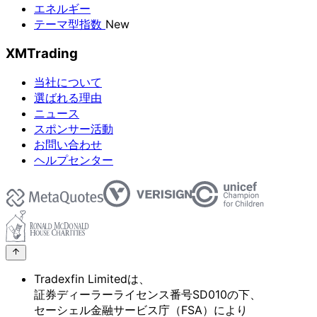
エネルギー
テーマ型指数
New
XMTrading
当社について
選ばれる理由
ニュース
スポンサー活動
お問い合わせ
ヘルプセンター
Tradexfin Limitedは、
証券ディーラーライセンス番号SD010の
下、
セーシェル金融サービス庁
（FSA）に
より