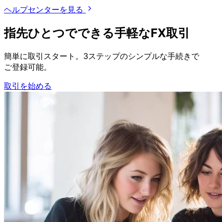
ヘルプセンターを見る
指先ひとつで
できる
手軽な
FX取引
簡単に
取引スタート。
3ステップの
シンプルな
手続きで
ご登録可能。
取引を始める