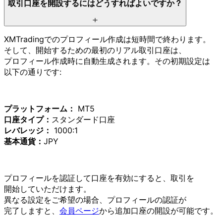
取引口座を
開設するには
どう
すれば
よいですか？
XMTradingでの
プロフィール作成は
短時間で
終わります。
そして、
開始する
ための
最初の
リアル取引口座は、
プロフィール作成時に
自動生成されます。
その
初期設定は
以下の
通りです:
プラットフォーム：
MT5
口座タイプ：
スタンダード口座
レバレッジ：
1000:1
基本通貨：
JPY
プロフィールを
認証して
口座を
有効に
すると、
取引を
開始していただけます。
異なる
設定を
ご希望の
場合、
プロフィールの
認証が
完了しますと、
会員ページ
から
追加口座の
開設が
可能です。