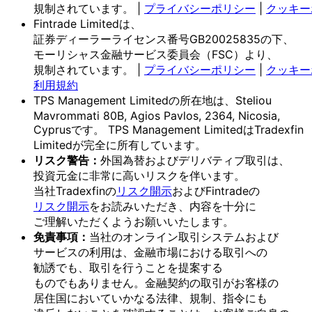
規制されています。
|
プライバシーポリシー
|
クッキー
Fintrade Limitedは、
証券ディーラーライセンス番号GB20025835の
下、
モーリシャス金融サービス委員会
（FSC）より、
規制されています。
|
プライバシーポリシー
|
クッキー
利用規約
TPS Management Limitedの
所在地は、
Steliou
Mavrommati 80B, Agios Pavlos, 2364, Nicosia,
Cyprusです。
TPS Management Limitedは
Tradexfin
Limitedが
完全に
所有しています。
リスク
警告：
外国為替および
デリバティブ取引は、
投資元金に
非常に
高いリスクを
伴います。
当社Tradexfinの
リスク開示
および
Fintradeの
リスク開示
を
お読みいただき、
内容を
十分に
ご理解いただく
よう
お願い
いたします。
免責事項：
当社の
オンライン取引システムおよび
サービスの
利用は、
金融市場に
おける
取引への
勧誘でも、
取引を
行う
ことを
提案する
ものでもありません。
金融契約の
取引が
お客様の
居住国に
おいて
いかなる
法律、
規制、
指令にも