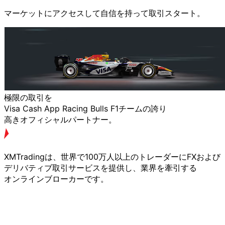
マーケットに
アクセスして
自信を
持って取引スタート。
極限の
取引を
Visa Cash App Racing Bulls F1チームの
誇り
高きオフィシャルパートナー。
XMTradingは、
世界で
100万人以上の
トレーダーに
FXおよび
デリバティブ取引サービスを
提供し、
業界を
牽引する
オンラインブローカーです。