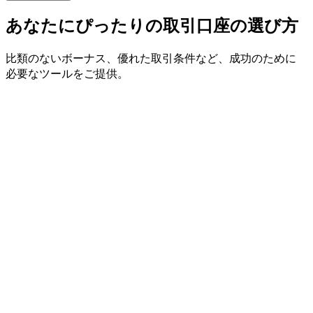
あなたに
ぴったりの
取引口座の
選び方
比類の
ない
ボーナス、
優れた
取引条件など、
成功の
ために
必要な
ツールを
ご提供。