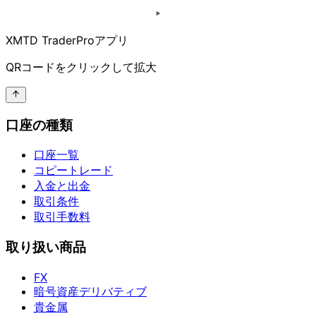
XMTD TraderProアプリ
QRコードを
クリックして
拡大
口座の種類
口座一覧
コピートレード
入金と出金
取引条件
取引手数料
取り扱い商品
FX
暗号資産デリバティブ
貴金属