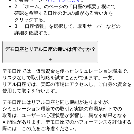
2.
「ホーム」の
ページの
「口座の
概要」欄にて、
確認を
希望する
口座の
3つの
点が
ある
青い丸を
クリックする。
3.
「口座情報」を
選択して、
取引サーバーなどの
詳細を
確認する。
デモ口座と
リアル口座の
違いは
何ですか？
デモ口座では、
仮想資金を
使った
シミュレーション環境で、
リスクなしで
取引戦略を
試すことができます。
一方、
リアル口座では、
実際の
市場に
アクセスし、
ご自身の
資金を
使用して
取引を
行います。
デモ口座には
リアル口座と
同じ
機能が
ありますが、
シミュレーション環境での
取引と
実際の
市場条件下での
取引は、
ユーザーの
心理状態が
影響し、
異なる
結果と
なる
可能性が
あります。
デモ口座での
パフォーマンスを
評価する
際には、
この
点を
ご考慮ください。