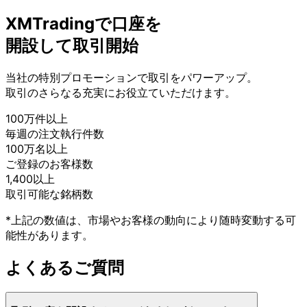
XMTradingで
口座を
開設して
取引開始
当社の
特別プロモーションで
取引を
パワーアップ。
取引の
さらなる
充実に
お役立ていただけます。
100万件以上
毎週の
注文執行件数
100万名以上
ご登録の
お客様数
1,400以上
取引可能な
銘柄数
*上記の数値は、市場やお客様の動向により随時変動する可
能性があります。
よく
ある
ご質問