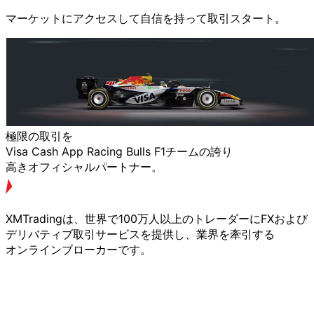
マーケットに
アクセスして
自信を
持って取引スタート。
極限の
取引を
Visa Cash App Racing Bulls F1チームの
誇り
高きオフィシャルパートナー。
XMTradingは、
世界で
100万人以上の
トレーダーに
FXおよび
デリバティブ取引サービスを
提供し、
業界を
牽引する
オンラインブローカーです。