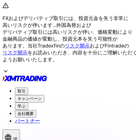
FXおよび
デリバティブ取引には、
投資元金を
失う
非常に
高いリスクが
伴います...
外国為替および
デリバティブ取引には
高いリスクが
伴い、
価格変動に
より
金融商品の
価値が
変動し、
投資元本を
失う
可能性が
あります。
当社Tradexfinの
リスク開示
および
Fintradeの
リスク開示
を
お読みいただき、
内容を
十分に
ご理解いただく
よう
お願い
いたします。
取引
キャンペーン
学ぶ
会社概要
パートナー
JP