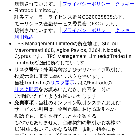
規制されています。
|
プライバシーポリシー
|
クッキー
Fintrade Limitedは、
証券ディーラーライセンス番号GB20025835の
下、
モーリシャス金融サービス委員会
（FSC）より、
規制されています。
|
プライバシーポリシー
|
クッキー
利用規約
TPS Management Limitedの
所在地は、
Steliou
Mavrommati 80B, Agios Pavlos, 2364, Nicosia,
Cyprusです。
TPS Management Limitedは
Tradexfin
Limitedが
完全に
所有しています。
リスク
警告：
外国為替および
デリバティブ取引は、
投資元金に
非常に
高いリスクを
伴います。
当社Tradexfinの
リスク開示
および
Fintradeの
リスク開示
を
お読みいただき、
内容を
十分に
ご理解いただく
よう
お願い
いたします。
免責事項：
当社の
オンライン取引システムおよび
サービスの
利用は、
金融市場に
おける
取引への
勧誘でも、
取引を
行う
ことを
提案する
ものでもありません。
金融契約の
取引が
お客様の
居住国に
おいて
いかなる
法律、
規制、
指令にも