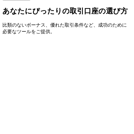
あなたに
ぴったりの
取引口座の
選び方
比類の
ない
ボーナス、
優れた
取引条件など、
成功の
ために
必要な
ツールを
ご提供。