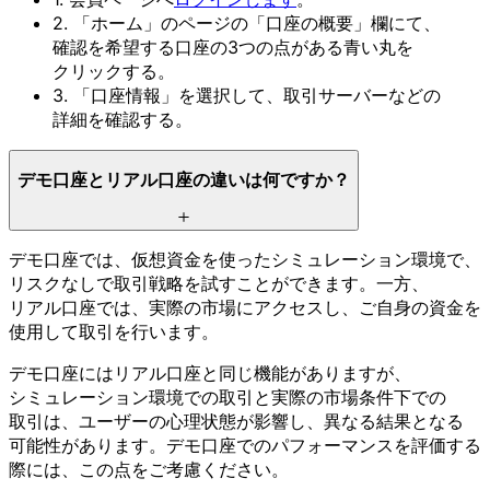
2.
「ホーム」の
ページの
「口座の
概要」欄にて、
確認を
希望する
口座の
3つの
点が
ある
青い丸を
クリックする。
3.
「口座情報」を
選択して、
取引サーバーなどの
詳細を
確認する。
デモ口座と
リアル口座の
違いは
何ですか？
デモ口座では、
仮想資金を
使った
シミュレーション環境で、
リスクなしで
取引戦略を
試すことができます。
一方、
リアル口座では、
実際の
市場に
アクセスし、
ご自身の
資金を
使用して
取引を
行います。
デモ口座には
リアル口座と
同じ
機能が
ありますが、
シミュレーション環境での
取引と
実際の
市場条件下での
取引は、
ユーザーの
心理状態が
影響し、
異なる
結果と
なる
可能性が
あります。
デモ口座での
パフォーマンスを
評価する
際には、
この
点を
ご考慮ください。