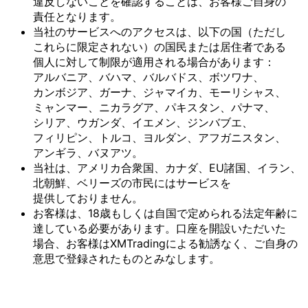
違反しない
ことを
確認する
ことは、
お客様
ご自身の
責任と
なります。
当社の
サービスへの
アクセスは、
以下の
国
（ただし
これらに
限定されない）の
国民または
居住者である
個人に
対して
制限が
適用される
場合が
あります：
アルバニア、
バハマ、
バルバドス、
ボツワナ、
カンボジア、
ガーナ、
ジャマイカ、
モーリシャス、
ミャンマー、
ニカラグア、
パキスタン、
パナマ、
シリア、
ウガンダ、
イエメン、
ジンバブエ、
フィリピン、
トルコ、
ヨルダン、
アフガニスタン、
アンギラ、
バヌアツ。
当社は、
アメリカ合衆国、
カナダ、
EU諸国、
イラン、
北朝鮮、
ベリーズの
市民には
サービスを
提供しておりません。
お客様は、
18歳も
しくは
自国で
定められる
法定年齢に
達している
必要が
あります。
口座を
開設いただいた
場合、
お客様は
XMTradingに
よる
勧誘なく、
ご自身の
意思で
登録された
ものとみなします。