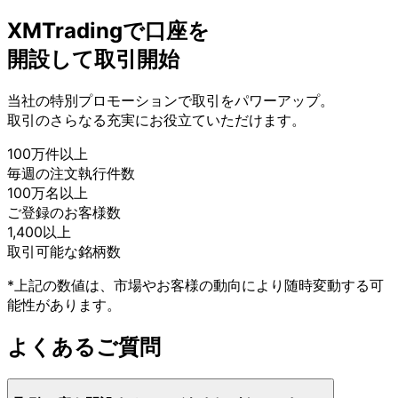
XMTradingで
口座を
開設して
取引開始
当社の
特別プロモーションで
取引を
パワーアップ。
取引の
さらなる
充実に
お役立ていただけます。
100万件以上
毎週の
注文執行件数
100万名以上
ご登録の
お客様数
1,400以上
取引可能な
銘柄数
*上記の数値は、市場やお客様の動向により随時変動する可
能性があります。
よく
ある
ご質問