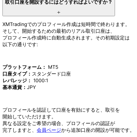
取引口座を
開設するには
どう
すれば
よいですか？
XMTradingでの
プロフィール作成は
短時間で
終わります。
そして、
開始する
ための
最初の
リアル取引口座は、
プロフィール作成時に
自動生成されます。
その
初期設定は
以下の
通りです:
プラットフォーム：
MT5
口座タイプ：
スタンダード口座
レバレッジ：
1000:1
基本通貨：
JPY
プロフィールを
認証して
口座を
有効に
すると、
取引を
開始していただけます。
異なる
設定を
ご希望の
場合、
プロフィールの
認証が
完了しますと、
会員ページ
から
追加口座の
開設が
可能です。