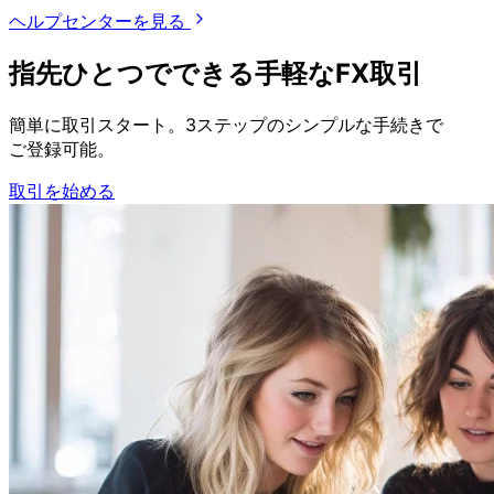
ヘルプセンターを見る
指先ひとつで
できる
手軽な
FX取引
簡単に
取引スタート。
3ステップの
シンプルな
手続きで
ご登録可能。
取引を始める