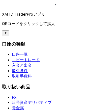
XMTD TraderProアプリ
QRコードを
クリックして
拡大
口座の種類
口座一覧
コピートレード
入金と出金
取引条件
取引手数料
取り扱い商品
FX
暗号資産デリバティブ
貴金属