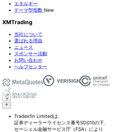
エネルギー
テーマ型指数
New
XMTrading
当社について
選ばれる理由
ニュース
スポンサー活動
お問い合わせ
ヘルプセンター
Tradexfin Limitedは、
証券ディーラーライセンス番号SD010の
下、
セーシェル金融サービス庁
（FSA）に
より