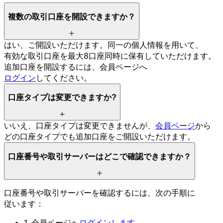
複数の
取引口座を
開設できますか？
はい、
ご開設いただけます。
同一の
個人情報を
用いて、
有効な
取引口座を
最大8口座同時に
保有していただけます。
追加口座を
開設するには、
会員ページへ
ログイン
してください。
口座タイプは
変更できますか
?
いいえ、
口座タイプは
変更できませんが、
会員ページ
から
どの
口座タイプでも
追加口座を
ご開設いただけます。
口座番号や
取引サーバーは
どこで
確認できますか？
口座番号や
取引サーバーを
確認するには、
次の
手順に
従います：
1. 会員ページへ
ログインします
。