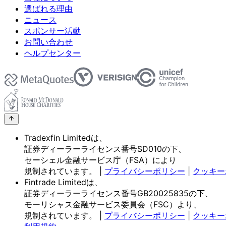
選ばれる理由
ニュース
スポンサー活動
お問い合わせ
ヘルプセンター
Tradexfin Limitedは、
証券ディーラーライセンス番号SD010の
下、
セーシェル金融サービス庁
（FSA）に
より
規制されています。
|
プライバシーポリシー
|
クッキー
Fintrade Limitedは、
証券ディーラーライセンス番号GB20025835の
下、
モーリシャス金融サービス委員会
（FSC）より、
規制されています。
|
プライバシーポリシー
|
クッキー