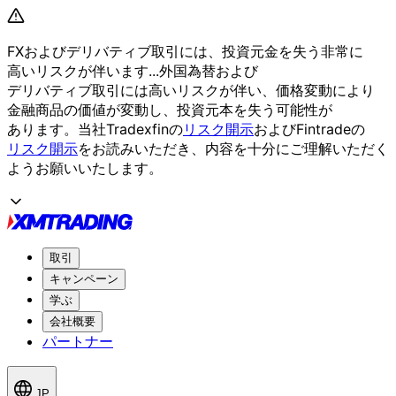
FXおよび
デリバティブ取引には、
投資元金を
失う
非常に
高いリスクが
伴います...
外国為替および
デリバティブ取引には
高いリスクが
伴い、
価格変動に
より
金融商品の
価値が
変動し、
投資元本を
失う
可能性が
あります。
当社Tradexfinの
リスク開示
および
Fintradeの
リスク開示
を
お読みいただき、
内容を
十分に
ご理解いただく
よう
お願い
いたします。
取引
キャンペーン
学ぶ
会社概要
パートナー
JP