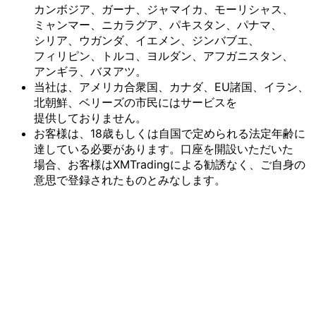
カンボジア、
ガーナ、
ジャマイカ、
モーリシャス、
ミャンマー、
ニカラグア、
パキスタン、
パナマ、
シリア、
ウガンダ、
イエメン、
ジンバブエ、
フィリピン、
トルコ、
ヨルダン、
アフガニスタン、
アンギラ、
バヌアツ。
当社は、
アメリカ合衆国、
カナダ、
EU諸国、
イラン、
北朝鮮、
ベリーズの
市民には
サービスを
提供しておりません。
お客様は、
18歳も
しくは
自国で
定められる
法定年齢に
達している
必要が
あります。
口座を
開設いただいた
場合、
お客様は
XMTradingに
よる
勧誘なく、
ご自身の
意思で
登録された
ものとみなします。