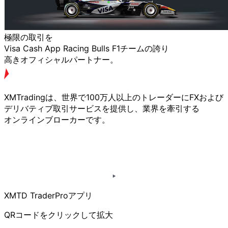
極限の
取引を
Visa Cash App Racing Bulls F1チームの
誇り
高きオフィシャルパートナー。
XMTradingは、
世界で
100万人以上の
トレーダーに
FXおよび
デリバティブ取引サービスを
提供し、
業界を
牽引する
オンラインブローカーです。
XMTD TraderProアプリ
QRコードを
クリックして
拡大