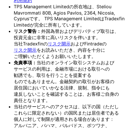
利用規約
TPS Management Limitedの
所在地は、
Steliou
Mavrommati 80B, Agios Pavlos, 2364, Nicosia,
Cyprusです。
TPS Management Limitedは
Tradexfin
Limitedが
完全に
所有しています。
リスク
警告：
外国為替および
デリバティブ取引は、
投資元金に
非常に
高いリスクを
伴います。
当社Tradexfinの
リスク開示
および
Fintradeの
リスク開示
を
お読みいただき、
内容を
十分に
ご理解いただく
よう
お願い
いたします。
免責事項：
当社の
オンライン取引システムおよび
サービスの
利用は、
金融市場に
おける
取引への
勧誘でも、
取引を
行う
ことを
提案する
ものでもありません。
金融契約の
取引が
お客様の
居住国に
おいて
いかなる
法律、
規制、
指令にも
違反しない
ことを
確認する
ことは、
お客様
ご自身の
責任と
なります。
当社の
サービスへの
アクセスは、
以下の
国
（ただし
これらに
限定されない）の
国民または
居住者である
個人に
対して
制限が
適用される
場合が
あります：
アルバニア、
バハマ、
バルバドス、
ボツワナ、