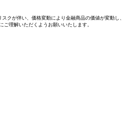
リスクが
伴い、
価格変動に
より
金融商品の
価値が
変動し、
に
ご理解いただく
よう
お願い
いたします。