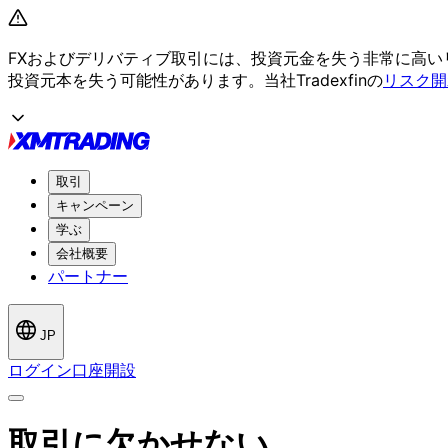
FXおよび
デリバティブ取引には、
投資元金を
失う
非常に
高い
投資元本を
失う
可能性が
あります。
当社Tradexfinの
リスク開
取引
キャンペーン
学ぶ
会社概要
パートナー
JP
ログイン
口座開設
取引に
欠かせない