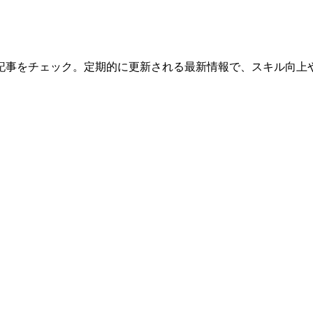
記事を
チェック。
定期的に
更新される
最新情報で、
スキル向上