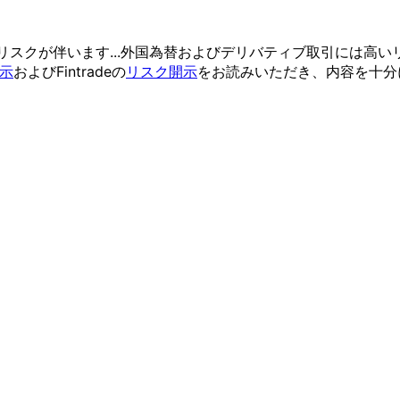
リスクが
伴います...
外国為替および
デリバティブ取引には
高い
示
および
Fintradeの
リスク開示
を
お読みいただき、
内容を
十分