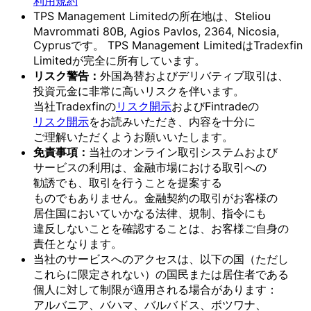
利用規約
TPS Management Limitedの
所在地は、
Steliou
Mavrommati 80B, Agios Pavlos, 2364, Nicosia,
Cyprusです。
TPS Management Limitedは
Tradexfin
Limitedが
完全に
所有しています。
リスク
警告：
外国為替および
デリバティブ取引は、
投資元金に
非常に
高いリスクを
伴います。
当社Tradexfinの
リスク開示
および
Fintradeの
リスク開示
を
お読みいただき、
内容を
十分に
ご理解いただく
よう
お願い
いたします。
免責事項：
当社の
オンライン取引システムおよび
サービスの
利用は、
金融市場に
おける
取引への
勧誘でも、
取引を
行う
ことを
提案する
ものでもありません。
金融契約の
取引が
お客様の
居住国に
おいて
いかなる
法律、
規制、
指令にも
違反しない
ことを
確認する
ことは、
お客様
ご自身の
責任と
なります。
当社の
サービスへの
アクセスは、
以下の
国
（ただし
これらに
限定されない）の
国民または
居住者である
個人に
対して
制限が
適用される
場合が
あります：
アルバニア、
バハマ、
バルバドス、
ボツワナ、