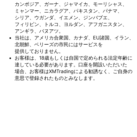
カンボジア、
ガーナ、
ジャマイカ、
モーリシャス、
ミャンマー、
ニカラグア、
パキスタン、
パナマ、
シリア、
ウガンダ、
イエメン、
ジンバブエ、
フィリピン、
トルコ、
ヨルダン、
アフガニスタン、
アンギラ、
バヌアツ。
当社は、
アメリカ合衆国、
カナダ、
EU諸国、
イラン、
北朝鮮、
ベリーズの
市民には
サービスを
提供しておりません。
お客様は、
18歳も
しくは
自国で
定められる
法定年齢に
達している
必要が
あります。
口座を
開設いただいた
場合、
お客様は
XMTradingに
よる
勧誘なく、
ご自身の
意思で
登録された
ものとみなします。