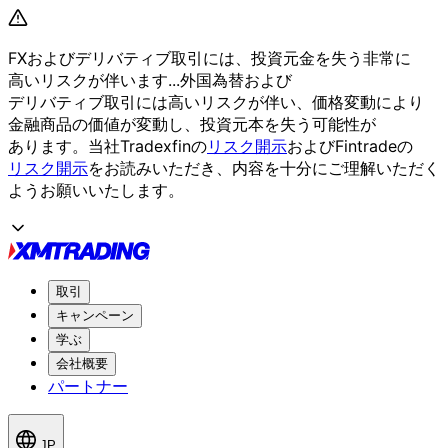
FXおよび
デリバティブ取引には、
投資元金を
失う
非常に
高いリスクが
伴います...
外国為替および
デリバティブ取引には
高いリスクが
伴い、
価格変動に
より
金融商品の
価値が
変動し、
投資元本を
失う
可能性が
あります。
当社Tradexfinの
リスク開示
および
Fintradeの
リスク開示
を
お読みいただき、
内容を
十分に
ご理解いただく
よう
お願い
いたします。
取引
キャンペーン
学ぶ
会社概要
パートナー
JP