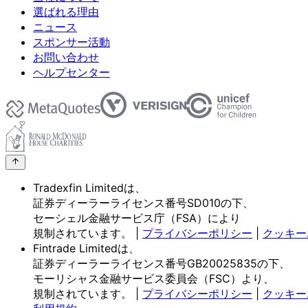
選ばれる理由
ニュース
スポンサー活動
お問い合わせ
ヘルプセンター
Tradexfin Limitedは、
証券ディーラーライセンス番号SD010の
下、
セーシェル金融サービス庁
（FSA）に
より
規制されています。
|
プライバシーポリシー
|
クッキー
Fintrade Limitedは、
証券ディーラーライセンス番号GB20025835の
下、
モーリシャス金融サービス委員会
（FSC）より、
規制されています。
|
プライバシーポリシー
|
クッキー