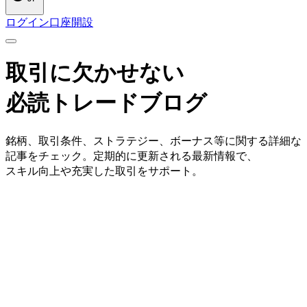
ログイン
口座開設
取引に
欠かせない
必読トレードブログ
銘柄、
取引条件、
ストラテジー、
ボーナス等に
関する
詳細な
記事を
チェック。
定期的に
更新される
最新情報で、
スキル向上や
充実した
取引を
サポート。