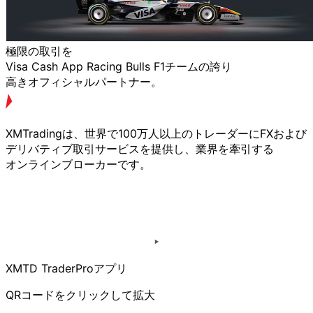
極限の
取引を
Visa Cash App Racing Bulls F1チームの
誇り
高きオフィシャルパートナー。
XMTradingは、
世界で
100万人以上の
トレーダーに
FXおよび
デリバティブ取引サービスを
提供し、
業界を
牽引する
オンラインブローカーです。
XMTD TraderProアプリ
QRコードを
クリックして
拡大