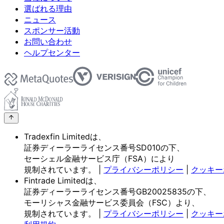
選ばれる理由
ニュース
スポンサー活動
お問い合わせ
ヘルプセンター
Tradexfin Limitedは、
証券ディーラーライセンス番号SD010の
下、
セーシェル金融サービス庁
（FSA）に
より
規制されています。
|
プライバシーポリシー
|
クッキー
Fintrade Limitedは、
証券ディーラーライセンス番号GB20025835の
下、
モーリシャス金融サービス委員会
（FSC）より、
規制されています。
|
プライバシーポリシー
|
クッキー