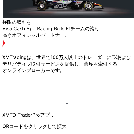
極限の
取引を
Visa Cash App Racing Bulls F1チームの
誇り
高きオフィシャルパートナー。
XMTradingは、
世界で
100万人以上の
トレーダーに
FXおよび
デリバティブ取引サービスを
提供し、
業界を
牽引する
オンラインブローカーです。
XMTD TraderProアプリ
QRコードを
クリックして
拡大