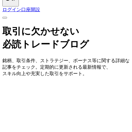
ログイン
口座開設
取引に
欠かせない
必読トレードブログ
銘柄、
取引条件、
ストラテジー、
ボーナス等に
関する
詳細な
記事を
チェック。
定期的に
更新される
最新情報で、
スキル向上や
充実した
取引を
サポート。