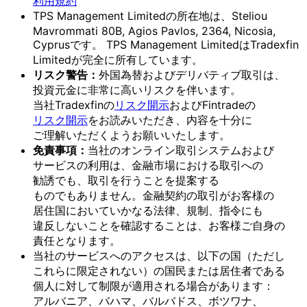
利用規約
TPS Management Limitedの
所在地は、
Steliou
Mavrommati 80B, Agios Pavlos, 2364, Nicosia,
Cyprusです。
TPS Management Limitedは
Tradexfin
Limitedが
完全に
所有しています。
リスク
警告：
外国為替および
デリバティブ取引は、
投資元金に
非常に
高いリスクを
伴います。
当社Tradexfinの
リスク開示
および
Fintradeの
リスク開示
を
お読みいただき、
内容を
十分に
ご理解いただく
よう
お願い
いたします。
免責事項：
当社の
オンライン取引システムおよび
サービスの
利用は、
金融市場に
おける
取引への
勧誘でも、
取引を
行う
ことを
提案する
ものでもありません。
金融契約の
取引が
お客様の
居住国に
おいて
いかなる
法律、
規制、
指令にも
違反しない
ことを
確認する
ことは、
お客様
ご自身の
責任と
なります。
当社の
サービスへの
アクセスは、
以下の
国
（ただし
これらに
限定されない）の
国民または
居住者である
個人に
対して
制限が
適用される
場合が
あります：
アルバニア、
バハマ、
バルバドス、
ボツワナ、