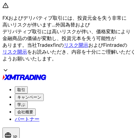
FXおよび
デリバティブ取引には、
投資元金を
失う
非常に
高いリスクが
伴います...
外国為替および
デリバティブ取引には
高いリスクが
伴い、
価格変動に
より
金融商品の
価値が
変動し、
投資元本を
失う
可能性が
あります。
当社Tradexfinの
リスク開示
および
Fintradeの
リスク開示
を
お読みいただき、
内容を
十分に
ご理解いただく
よう
お願い
いたします。
取引
キャンペーン
学ぶ
会社概要
パートナー
JP