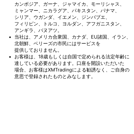
カンボジア、
ガーナ、
ジャマイカ、
モーリシャス、
ミャンマー、
ニカラグア、
パキスタン、
パナマ、
シリア、
ウガンダ、
イエメン、
ジンバブエ、
フィリピン、
トルコ、
ヨルダン、
アフガニスタン、
アンギラ、
バヌアツ。
当社は、
アメリカ合衆国、
カナダ、
EU諸国、
イラン、
北朝鮮、
ベリーズの
市民には
サービスを
提供しておりません。
お客様は、
18歳も
しくは
自国で
定められる
法定年齢に
達している
必要が
あります。
口座を
開設いただいた
場合、
お客様は
XMTradingに
よる
勧誘なく、
ご自身の
意思で
登録された
ものとみなします。