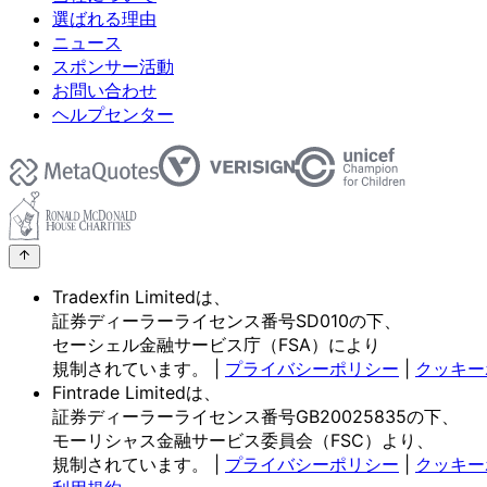
選ばれる理由
ニュース
スポンサー活動
お問い合わせ
ヘルプセンター
Tradexfin Limitedは、
証券ディーラーライセンス番号SD010の
下、
セーシェル金融サービス庁
（FSA）に
より
規制されています。
|
プライバシーポリシー
|
クッキー
Fintrade Limitedは、
証券ディーラーライセンス番号GB20025835の
下、
モーリシャス金融サービス委員会
（FSC）より、
規制されています。
|
プライバシーポリシー
|
クッキー