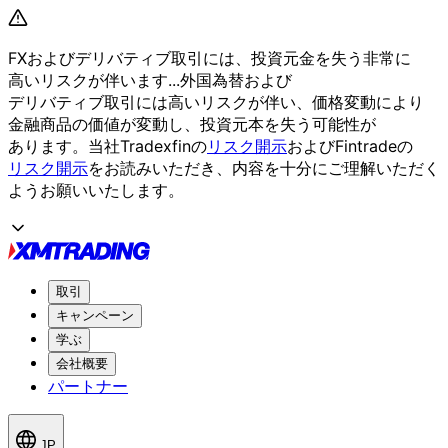
FXおよび
デリバティブ取引には、
投資元金を
失う
非常に
高いリスクが
伴います...
外国為替および
デリバティブ取引には
高いリスクが
伴い、
価格変動に
より
金融商品の
価値が
変動し、
投資元本を
失う
可能性が
あります。
当社Tradexfinの
リスク開示
および
Fintradeの
リスク開示
を
お読みいただき、
内容を
十分に
ご理解いただく
よう
お願い
いたします。
取引
キャンペーン
学ぶ
会社概要
パートナー
JP