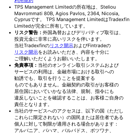
利用規約
TPS Management Limitedの
所在地は、
Steliou
Mavrommati 80B, Agios Pavlos, 2364, Nicosia,
Cyprusです。
TPS Management Limitedは
Tradexfin
Limitedが
完全に
所有しています。
リスク
警告：
外国為替および
デリバティブ取引は、
投資元金に
非常に
高いリスクを
伴います。
当社Tradexfinの
リスク開示
および
Fintradeの
リスク開示
を
お読みいただき、
内容を
十分に
ご理解いただく
よう
お願い
いたします。
免責事項：
当社の
オンライン取引システムおよび
サービスの
利用は、
金融市場に
おける
取引への
勧誘でも、
取引を
行う
ことを
提案する
ものでもありません。
金融契約の
取引が
お客様の
居住国に
おいて
いかなる
法律、
規制、
指令にも
違反しない
ことを
確認する
ことは、
お客様
ご自身の
責任と
なります。
当社の
サービスへの
アクセスは、
以下の
国
（ただし
これらに
限定されない）の
国民または
居住者である
個人に
対して
制限が
適用される
場合が
あります：
アルバニア、
バハマ、
バルバドス、
ボツワナ、