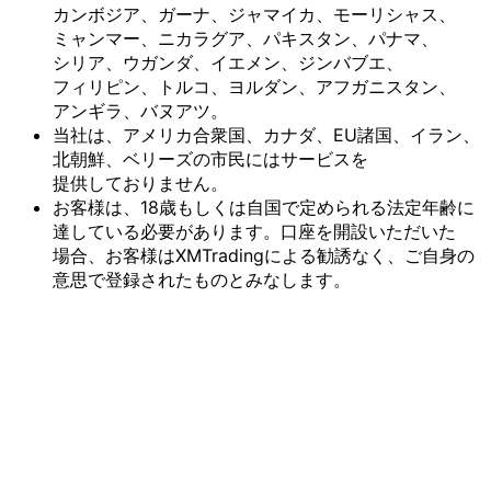
カンボジア、
ガーナ、
ジャマイカ、
モーリシャス、
ミャンマー、
ニカラグア、
パキスタン、
パナマ、
シリア、
ウガンダ、
イエメン、
ジンバブエ、
フィリピン、
トルコ、
ヨルダン、
アフガニスタン、
アンギラ、
バヌアツ。
当社は、
アメリカ合衆国、
カナダ、
EU諸国、
イラン、
北朝鮮、
ベリーズの
市民には
サービスを
提供しておりません。
お客様は、
18歳も
しくは
自国で
定められる
法定年齢に
達している
必要が
あります。
口座を
開設いただいた
場合、
お客様は
XMTradingに
よる
勧誘なく、
ご自身の
意思で
登録された
ものとみなします。