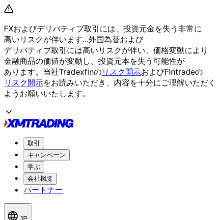
FXおよび
デリバティブ取引には、
投資元金を
失う
非常に
高いリスクが
伴います...
外国為替および
デリバティブ取引には
高いリスクが
伴い、
価格変動に
より
金融商品の
価値が
変動し、
投資元本を
失う
可能性が
あります。
当社Tradexfinの
リスク開示
および
Fintradeの
リスク開示
を
お読みいただき、
内容を
十分に
ご理解いただく
よう
お願い
いたします。
取引
キャンペーン
学ぶ
会社概要
パートナー
JP