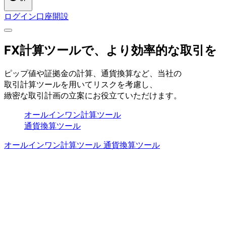
ログイン
口座開設
FX計算ツールで、
より
効率的な
取引を
ピップ値や
証拠金の
計算、
通貨換算など、
当社の
取引計算ツールを
用いて
リスクを
考慮し、
緻密な
取引計画の
立案に
お役立ていただけます。
オールインワン計算ツール
通貨換算ツール
オールインワン計算ツール
通貨換算ツール