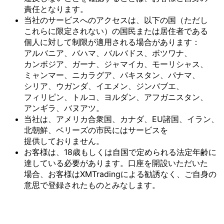
責任と
なります。
当社の
サービスへの
アクセスは、
以下の
国
（ただし
これらに
限定されない）の
国民または
居住者である
個人に
対して
制限が
適用される
場合が
あります：
アルバニア、
バハマ、
バルバドス、
ボツワナ、
カンボジア、
ガーナ、
ジャマイカ、
モーリシャス、
ミャンマー、
ニカラグア、
パキスタン、
パナマ、
シリア、
ウガンダ、
イエメン、
ジンバブエ、
フィリピン、
トルコ、
ヨルダン、
アフガニスタン、
アンギラ、
バヌアツ。
当社は、
アメリカ合衆国、
カナダ、
EU諸国、
イラン、
北朝鮮、
ベリーズの
市民には
サービスを
提供しておりません。
お客様は、
18歳も
しくは
自国で
定められる
法定年齢に
達している
必要が
あります。
口座を
開設いただいた
場合、
お客様は
XMTradingに
よる
勧誘なく、
ご自身の
意思で
登録された
ものとみなします。