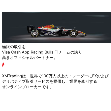
極限の
取引を
Visa Cash App Racing Bulls F1チームの
誇り
高きオフィシャルパートナー。
XMTradingは、
世界で
100万人以上の
トレーダーに
FXおよび
デリバティブ取引サービスを
提供し、
業界を
牽引する
オンラインブローカーです。