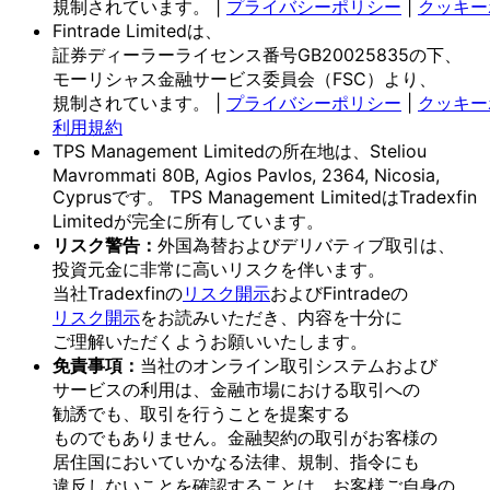
規制されています。
|
プライバシーポリシー
|
クッキー
Fintrade Limitedは、
証券ディーラーライセンス番号GB20025835の
下、
モーリシャス金融サービス委員会
（FSC）より、
規制されています。
|
プライバシーポリシー
|
クッキー
利用規約
TPS Management Limitedの
所在地は、
Steliou
Mavrommati 80B, Agios Pavlos, 2364, Nicosia,
Cyprusです。
TPS Management Limitedは
Tradexfin
Limitedが
完全に
所有しています。
リスク
警告：
外国為替および
デリバティブ取引は、
投資元金に
非常に
高いリスクを
伴います。
当社Tradexfinの
リスク開示
および
Fintradeの
リスク開示
を
お読みいただき、
内容を
十分に
ご理解いただく
よう
お願い
いたします。
免責事項：
当社の
オンライン取引システムおよび
サービスの
利用は、
金融市場に
おける
取引への
勧誘でも、
取引を
行う
ことを
提案する
ものでもありません。
金融契約の
取引が
お客様の
居住国に
おいて
いかなる
法律、
規制、
指令にも
違反しない
ことを
確認する
ことは、
お客様
ご自身の