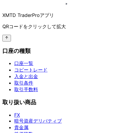
XMTD TraderProアプリ
QRコードを
クリックして
拡大
口座の種類
口座一覧
コピートレード
入金と出金
取引条件
取引手数料
取り扱い商品
FX
暗号資産デリバティブ
貴金属