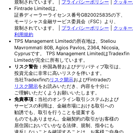
規制されています。
|
プライバシーポリシー
|
クッキー
Fintrade Limitedは、
証券ディーラーライセンス番号GB20025835の
下、
モーリシャス金融サービス委員会
（FSC）より、
規制されています。
|
プライバシーポリシー
|
クッキー
利用規約
TPS Management Limitedの
所在地は、
Steliou
Mavrommati 80B, Agios Pavlos, 2364, Nicosia,
Cyprusです。
TPS Management Limitedは
Tradexfin
Limitedが
完全に
所有しています。
リスク
警告：
外国為替および
デリバティブ取引は、
投資元金に
非常に
高いリスクを
伴います。
当社Tradexfinの
リスク開示
および
Fintradeの
リスク開示
を
お読みいただき、
内容を
十分に
ご理解いただく
よう
お願い
いたします。
免責事項：
当社の
オンライン取引システムおよび
サービスの
利用は、
金融市場に
おける
取引への
勧誘でも、
取引を
行う
ことを
提案する
ものでもありません。
金融契約の
取引が
お客様の
居住国に
おいて
いかなる
法律、
規制、
指令にも
違反しない
ことを
確認する
ことは、
お客様
ご自身の