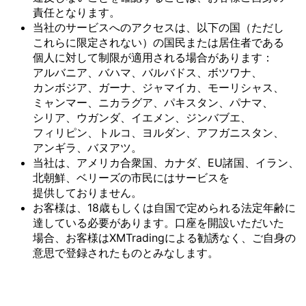
責任と
なります。
当社の
サービスへの
アクセスは、
以下の
国
（ただし
これらに
限定されない）の
国民または
居住者である
個人に
対して
制限が
適用される
場合が
あります：
アルバニア、
バハマ、
バルバドス、
ボツワナ、
カンボジア、
ガーナ、
ジャマイカ、
モーリシャス、
ミャンマー、
ニカラグア、
パキスタン、
パナマ、
シリア、
ウガンダ、
イエメン、
ジンバブエ、
フィリピン、
トルコ、
ヨルダン、
アフガニスタン、
アンギラ、
バヌアツ。
当社は、
アメリカ合衆国、
カナダ、
EU諸国、
イラン、
北朝鮮、
ベリーズの
市民には
サービスを
提供しておりません。
お客様は、
18歳も
しくは
自国で
定められる
法定年齢に
達している
必要が
あります。
口座を
開設いただいた
場合、
お客様は
XMTradingに
よる
勧誘なく、
ご自身の
意思で
登録された
ものとみなします。