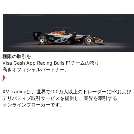
極限の
取引を
Visa Cash App Racing Bulls F1チームの
誇り
高きオフィシャルパートナー。
XMTradingは、
世界で
100万人以上の
トレーダーに
FXおよび
デリバティブ取引サービスを
提供し、
業界を
牽引する
オンラインブローカーです。