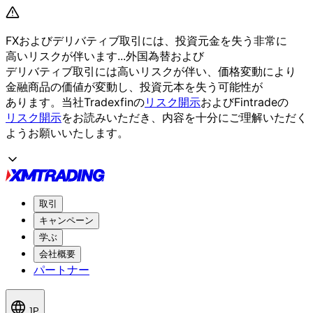
FXおよび
デリバティブ取引には、
投資元金を
失う
非常に
高いリスクが
伴います...
外国為替および
デリバティブ取引には
高いリスクが
伴い、
価格変動に
より
金融商品の
価値が
変動し、
投資元本を
失う
可能性が
あります。
当社Tradexfinの
リスク開示
および
Fintradeの
リスク開示
を
お読みいただき、
内容を
十分に
ご理解いただく
よう
お願い
いたします。
取引
キャンペーン
学ぶ
会社概要
パートナー
JP