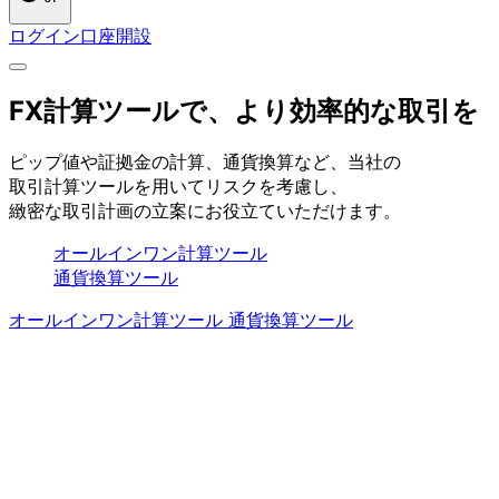
ログイン
口座開設
FX計算ツールで、
より
効率的な
取引を
ピップ値や
証拠金の
計算、
通貨換算など、
当社の
取引計算ツールを
用いて
リスクを
考慮し、
緻密な
取引計画の
立案に
お役立ていただけます。
オールインワン計算ツール
通貨換算ツール
オールインワン計算ツール
通貨換算ツール