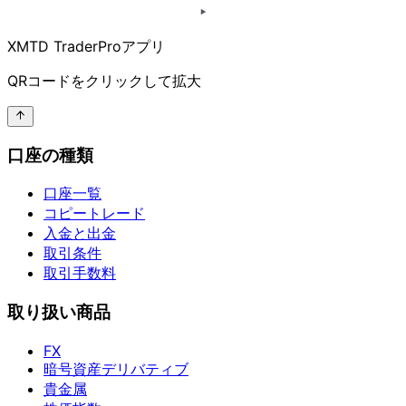
XMTD TraderProアプリ
QRコードを
クリックして
拡大
口座の種類
口座一覧
コピートレード
入金と出金
取引条件
取引手数料
取り扱い商品
FX
暗号資産デリバティブ
貴金属