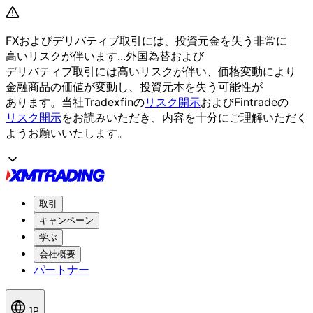
FXおよび
デリバティブ取引には、
投資元金を
失う
非常に
高いリスクが
伴います...
外国為替および
デリバティブ取引には
高いリスクが
伴い、
価格変動に
より
金融商品の
価値が
変動し、
投資元本を
失う
可能性が
あります。
当社Tradexfinの
リスク開示
および
Fintradeの
リスク開示
を
お読みいただき、
内容を
十分に
ご理解いただく
よう
お願い
いたします。
取引
キャンペーン
学ぶ
会社概要
パートナー
JP