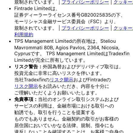
規制されています。
|
プライバシーポリシー
|
クッキー
Fintrade Limitedは、
証券ディーラーライセンス番号GB20025835の
下、
モーリシャス金融サービス委員会
（FSC）より、
規制されています。
|
プライバシーポリシー
|
クッキー
利用規約
TPS Management Limitedの
所在地は、
Steliou
Mavrommati 80B, Agios Pavlos, 2364, Nicosia,
Cyprusです。
TPS Management Limitedは
Tradexfin
Limitedが
完全に
所有しています。
リスク
警告：
外国為替および
デリバティブ取引は、
投資元金に
非常に
高いリスクを
伴います。
当社Tradexfinの
リスク開示
および
Fintradeの
リスク開示
を
お読みいただき、
内容を
十分に
ご理解いただく
よう
お願い
いたします。
免責事項：
当社の
オンライン取引システムおよび
サービスの
利用は、
金融市場に
おける
取引への
勧誘でも、
取引を
行う
ことを
提案する
ものでもありません。
金融契約の
取引が
お客様の
居住国に
おいて
いかなる
法律、
規制、
指令にも
違反しない
ことを
確認する
ことは、
お客様
ご自身の