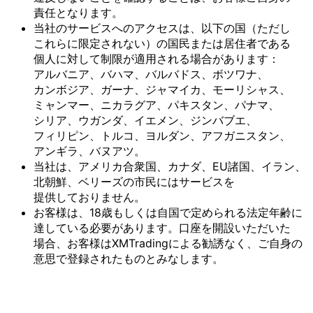
責任と
なります。
当社の
サービスへの
アクセスは、
以下の
国
（ただし
これらに
限定されない）の
国民または
居住者である
個人に
対して
制限が
適用される
場合が
あります：
アルバニア、
バハマ、
バルバドス、
ボツワナ、
カンボジア、
ガーナ、
ジャマイカ、
モーリシャス、
ミャンマー、
ニカラグア、
パキスタン、
パナマ、
シリア、
ウガンダ、
イエメン、
ジンバブエ、
フィリピン、
トルコ、
ヨルダン、
アフガニスタン、
アンギラ、
バヌアツ。
当社は、
アメリカ合衆国、
カナダ、
EU諸国、
イラン、
北朝鮮、
ベリーズの
市民には
サービスを
提供しておりません。
お客様は、
18歳も
しくは
自国で
定められる
法定年齢に
達している
必要が
あります。
口座を
開設いただいた
場合、
お客様は
XMTradingに
よる
勧誘なく、
ご自身の
意思で
登録された
ものとみなします。