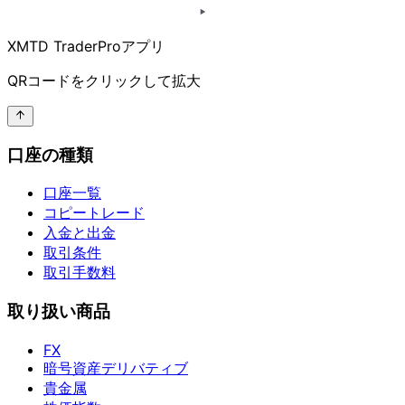
XMTD TraderProアプリ
QRコードを
クリックして
拡大
口座の種類
口座一覧
コピートレード
入金と出金
取引条件
取引手数料
取り扱い商品
FX
暗号資産デリバティブ
貴金属