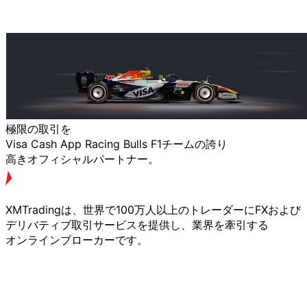
極限の
取引を
Visa Cash App Racing Bulls F1チームの
誇り
高きオフィシャルパートナー。
XMTradingは、
世界で
100万人以上の
トレーダーに
FXおよび
デリバティブ取引サービスを
提供し、
業界を
牽引する
オンラインブローカーです。