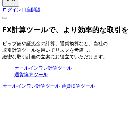
ログイン
口座開設
FX計算ツールで、
より
効率的な
取引を
ピップ値や
証拠金の
計算、
通貨換算など、
当社の
取引計算ツールを
用いて
リスクを
考慮し、
緻密な
取引計画の
立案に
お役立ていただけます。
オールインワン計算ツール
通貨換算ツール
オールインワン計算ツール
通貨換算ツール