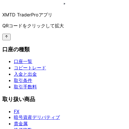
XMTD TraderProアプリ
QRコードを
クリックして
拡大
口座の種類
口座一覧
コピートレード
入金と出金
取引条件
取引手数料
取り扱い商品
FX
暗号資産デリバティブ
貴金属