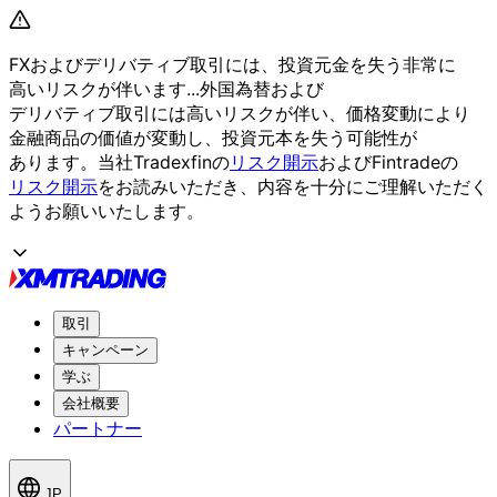
FXおよび
デリバティブ取引には、
投資元金を
失う
非常に
高いリスクが
伴います...
外国為替および
デリバティブ取引には
高いリスクが
伴い、
価格変動に
より
金融商品の
価値が
変動し、
投資元本を
失う
可能性が
あります。
当社Tradexfinの
リスク開示
および
Fintradeの
リスク開示
を
お読みいただき、
内容を
十分に
ご理解いただく
よう
お願い
いたします。
取引
キャンペーン
学ぶ
会社概要
パートナー
JP