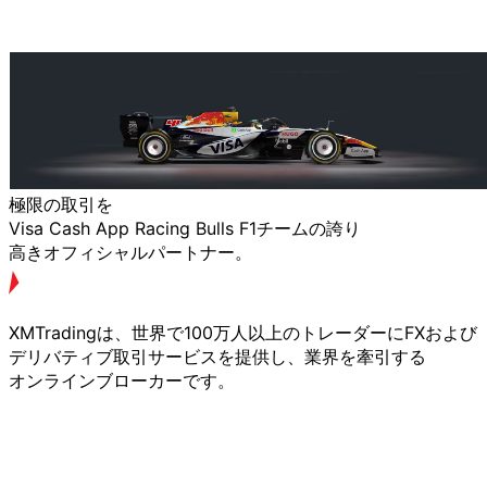
極限の
取引を
Visa Cash App Racing Bulls F1チームの
誇り
高きオフィシャルパートナー。
XMTradingは、
世界で
100万人以上の
トレーダーに
FXおよび
デリバティブ取引サービスを
提供し、
業界を
牽引する
オンラインブローカーです。