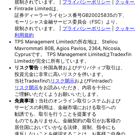
規制されています。
|
プライバシーポリシー
|
クッキー
Fintrade Limitedは、
証券ディーラーライセンス番号GB20025835の
下、
モーリシャス金融サービス委員会
（FSC）より、
規制されています。
|
プライバシーポリシー
|
クッキー
利用規約
TPS Management Limitedの
所在地は、
Steliou
Mavrommati 80B, Agios Pavlos, 2364, Nicosia,
Cyprusです。
TPS Management Limitedは
Tradexfin
Limitedが
完全に
所有しています。
リスク
警告：
外国為替および
デリバティブ取引は、
投資元金に
非常に
高いリスクを
伴います。
当社Tradexfinの
リスク開示
および
Fintradeの
リスク開示
を
お読みいただき、
内容を
十分に
ご理解いただく
よう
お願い
いたします。
免責事項：
当社の
オンライン取引システムおよび
サービスの
利用は、
金融市場に
おける
取引への
勧誘でも、
取引を
行う
ことを
提案する
ものでもありません。
金融契約の
取引が
お客様の
居住国に
おいて
いかなる
法律、
規制、
指令にも
違反しない
ことを
確認する
ことは、
お客様
ご自身の