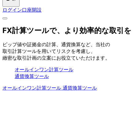
ログイン
口座開設
FX計算ツールで、
より
効率的な
取引を
ピップ値や
証拠金の
計算、
通貨換算など、
当社の
取引計算ツールを
用いて
リスクを
考慮し、
緻密な
取引計画の
立案に
お役立ていただけます。
オールインワン計算ツール
通貨換算ツール
オールインワン計算ツール
通貨換算ツール