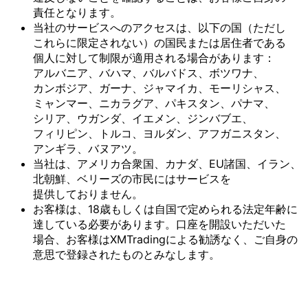
責任と
なります。
当社の
サービスへの
アクセスは、
以下の
国
（ただし
これらに
限定されない）の
国民または
居住者である
個人に
対して
制限が
適用される
場合が
あります：
アルバニア、
バハマ、
バルバドス、
ボツワナ、
カンボジア、
ガーナ、
ジャマイカ、
モーリシャス、
ミャンマー、
ニカラグア、
パキスタン、
パナマ、
シリア、
ウガンダ、
イエメン、
ジンバブエ、
フィリピン、
トルコ、
ヨルダン、
アフガニスタン、
アンギラ、
バヌアツ。
当社は、
アメリカ合衆国、
カナダ、
EU諸国、
イラン、
北朝鮮、
ベリーズの
市民には
サービスを
提供しておりません。
お客様は、
18歳も
しくは
自国で
定められる
法定年齢に
達している
必要が
あります。
口座を
開設いただいた
場合、
お客様は
XMTradingに
よる
勧誘なく、
ご自身の
意思で
登録された
ものとみなします。