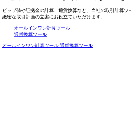
ピップ値や
証拠金の
計算、
通貨換算など、
当社の
取引計算ツ
緻密な
取引計画の
立案に
お役立ていただけます。
オールインワン計算ツール
通貨換算ツール
オールインワン計算ツール
通貨換算ツール