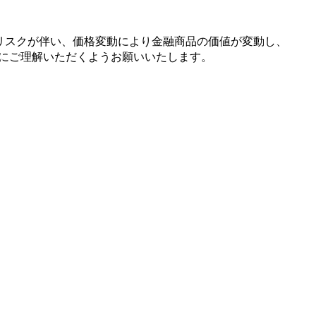
リスクが
伴い、
価格変動に
より
金融商品の
価値が
変動し、
に
ご理解いただく
よう
お願い
いたします。