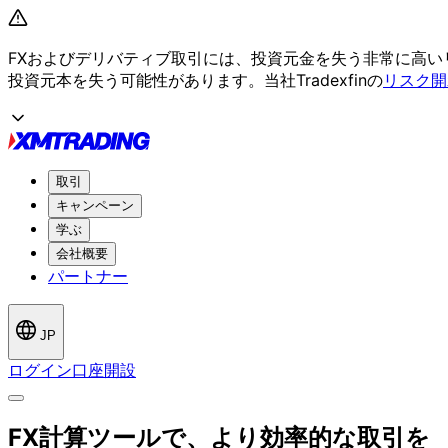
FXおよび
デリバティブ取引には、
投資元金を
失う
非常に
高い
投資元本を
失う
可能性が
あります。
当社Tradexfinの
リスク開
取引
キャンペーン
学ぶ
会社概要
パートナー
JP
ログイン
口座開設
FX計算ツールで、
より
効率的な
取引を