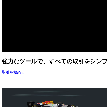
強力な
ツールで、
すべての
取引を
シン
取引を始める