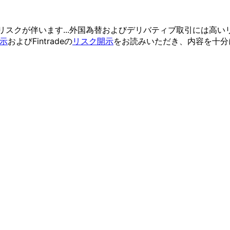
リスクが
伴います...
外国為替および
デリバティブ取引には
高い
示
および
Fintradeの
リスク開示
を
お読みいただき、
内容を
十分