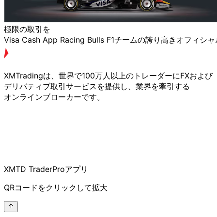
極限の
取引を
Visa Cash App Racing Bulls F1チームの
誇り
高きオフィシャ
XMTradingは、
世界で
100万人以上の
トレーダーに
FXおよび
デリバティブ取引サービスを
提供し、
業界を
牽引する
オンラインブローカーです。
XMTD TraderProアプリ
QRコードを
クリックして
拡大