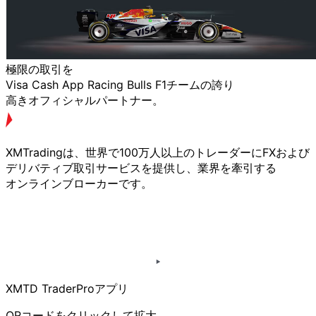
極限の
取引を
Visa Cash App Racing Bulls F1チームの
誇り
高きオフィシャルパートナー。
XMTradingは、
世界で
100万人以上の
トレーダーに
FXおよび
デリバティブ取引サービスを
提供し、
業界を
牽引する
オンラインブローカーです。
XMTD TraderProアプリ
QRコードを
クリックして
拡大