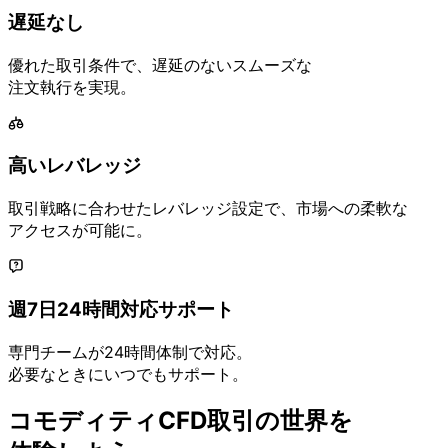
遅延なし
優れた
取引条件で、
遅延の
ない
スムーズな
注文執行を
実現。
高い
レバレッジ
取引戦略に
合わせた
レバレッジ設定で、
市場への
柔軟な
アクセスが
可能に。
週7日24時間対応サポート
専門チームが
24時間体制で
対応。
必要な
ときに
いつでも
サポート。
コモディティ
CFD取引の
世界
を