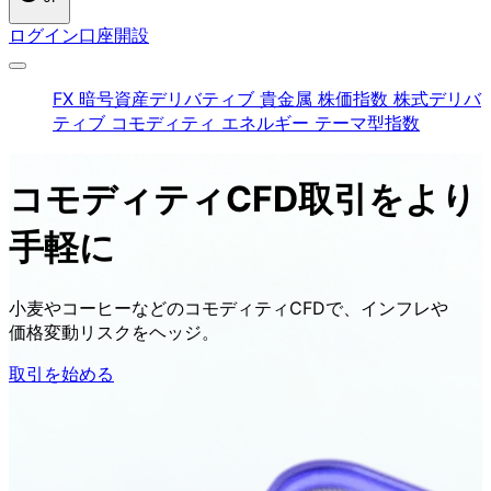
ログイン
口座開設
FX
暗号資産デリバティブ
貴金属
株価指数
株式デリバ
ティブ
コモディティ
エネルギー
テーマ型指数
コモディティ
CFD取引を
より
手軽に
小麦や
コーヒーなどの
コモディティCFDで、
インフレや
価格変動リスクを
ヘッジ。
取引を始める