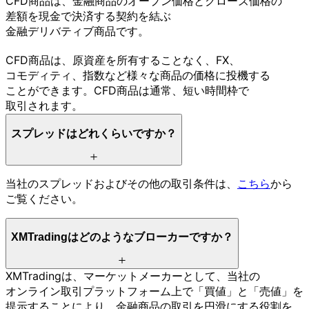
CFD商品は、
金融商品の
オープン価格と
クローズ価格の
差額を
現金で
決済する
契約を
結ぶ
金融デリバティブ商品です。
CFD商品は、
原資産を
所有する
ことなく、
FX、
コモディティ、
指数など
様々な
商品の
価格に
投機する
ことができます。
CFD商品は
通常、
短い
時間枠で
取引されます。
スプレッドは
どれくらいですか？
当社の
スプレッドおよび
その
他の
取引条件は、
こちら
から
ご覧ください。
XMTradingは
どのような
ブローカーですか？
XMTradingは、
マーケットメーカーと
して、
当社の
オンライン取引プラットフォーム上で
「買値」と
「売値」を
提示する
ことに
より、
金融商品の
取引を
円滑に
する
役割を