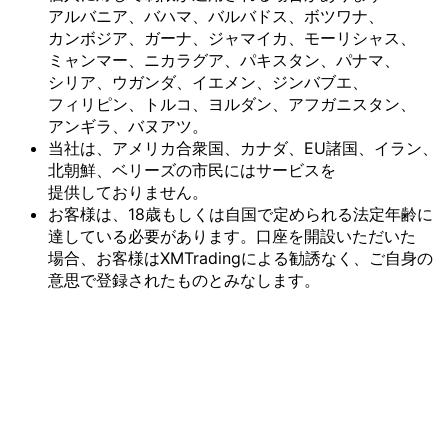
アルバニア、
バハマ、
バルバドス、
ボツワナ、
カンボジア、
ガーナ、
ジャマイカ、
モーリシャス、
ミャンマー、
ニカラグア、
パキスタン、
パナマ、
シリア、
ウガンダ、
イエメン、
ジンバブエ、
フィリピン、
トルコ、
ヨルダン、
アフガニスタン、
アンギラ、
バヌアツ。
当社は、
アメリカ合衆国、
カナダ、
EU諸国、
イラン、
北朝鮮、
ベリーズの
市民には
サービスを
提供しておりません。
お客様は、
18歳も
しくは
自国で
定められる
法定年齢に
達している
必要が
あります。
口座を
開設いただいた
場合、
お客様は
XMTradingに
よる
勧誘なく、
ご自身の
意思で
登録された
ものとみなします。