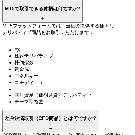
MT5で
取引できる
銘柄は
何ですか
?
MT5プラットフォームでは、
当社の
提供する
様々な
デリバティブ商品を
お取引いただけます：
FX
株式デリバティブ
株価指数
貴金属
エネルギー
コモディティ
暗号資産
（仮想通貨）
デリバティブ
テーマ型指数
差金決済取引
（CFD商品）とは
何ですか？