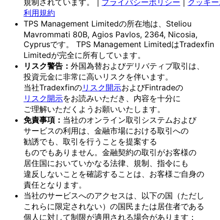
規制されています。
|
プライバシーポリシー
|
クッキー
利用規約
TPS Management Limitedの
所在地は、
Steliou
Mavrommati 80B, Agios Pavlos, 2364, Nicosia,
Cyprusです。
TPS Management Limitedは
Tradexfin
Limitedが
完全に
所有しています。
リスク
警告：
外国為替および
デリバティブ取引は、
投資元金に
非常に
高いリスクを
伴います。
当社Tradexfinの
リスク開示
および
Fintradeの
リスク開示
を
お読みいただき、
内容を
十分に
ご理解いただく
よう
お願い
いたします。
免責事項：
当社の
オンライン取引システムおよび
サービスの
利用は、
金融市場に
おける
取引への
勧誘でも、
取引を
行う
ことを
提案する
ものでもありません。
金融契約の
取引が
お客様の
居住国に
おいて
いかなる
法律、
規制、
指令にも
違反しない
ことを
確認する
ことは、
お客様
ご自身の
責任と
なります。
当社の
サービスへの
アクセスは、
以下の
国
（ただし
これらに
限定されない）の
国民または
居住者である
個人に
対して
制限が
適用される
場合が
あります：