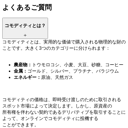
よく
ある
ご質問
コモディティとは？
コモディティとは、
実用的な
価値で
購入される
物理的な
財の
ことです。
大きく
3つの
カテゴリーに
分けられます：
農産物：
トウモロコシ、
小麦、
大豆、
砂糖、
コーヒー
金属：
ゴールド、
シルバー、
プラチナ、
パラジウム
エネルギー：
原油、
天然ガス
コモディティの
価格は、
即時受け渡しの
ために
取引される
スポット市場に
よって
決定します。
しかし、
原資産の
所有権を
伴わない
契約である
デリバティブを
取引する
ことに
よって、
オンラインで
コモディティに
投機する
ことができます。