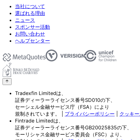
当社について
選ばれる理由
ニュース
スポンサー活動
お問い合わせ
ヘルプセンター
Tradexfin Limitedは、
証券ディーラーライセンス番号SD010の
下、
セーシェル金融サービス庁
（FSA）に
より
規制されています。
|
プライバシーポリシー
|
クッキー
Fintrade Limitedは、
証券ディーラーライセンス番号GB20025835の
下、
モーリシャス金融サービス委員会
（FSC）より、