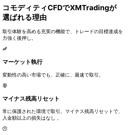
コモディティ
CFDで
XMTradingが
選ばれる
理由
取引体験を
高める
充実の
機能で、
トレードの
目標達成を
力強く
後押し。
マーケット執行
変動性の
高い
市場でも、
正確に、
最速で
取引。
マイナス残高リセット
常に
保護された
環境で
取引。
マイナス残高リセットで、
入金額以上の
損失は
なし 。