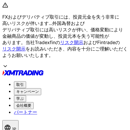
FXおよび
デリバティブ取引には、
投資元金を
失う
非常に
高いリスクが
伴います...
外国為替および
デリバティブ取引には
高いリスクが
伴い、
価格変動に
より
金融商品の
価値が
変動し、
投資元本を
失う
可能性が
あります。
当社Tradexfinの
リスク開示
および
Fintradeの
リスク開示
を
お読みいただき、
内容を
十分に
ご理解いただく
よう
お願い
いたします。
取引
キャンペーン
学ぶ
会社概要
パートナー
JP