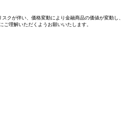
リスクが
伴い、
価格変動に
より
金融商品の
価値が
変動し、
に
ご理解いただく
よう
お願い
いたします。