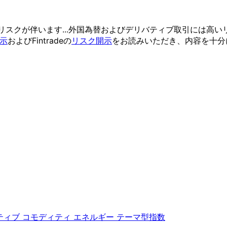
リスクが
伴います...
外国為替および
デリバティブ取引には
高い
示
および
Fintradeの
リスク開示
を
お読みいただき、
内容を
十分
ティブ
コモディティ
エネルギー
テーマ型指数