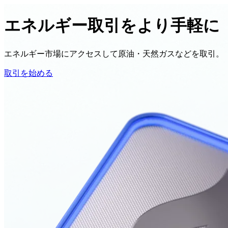
エネルギー
取引を
より
手軽に
エネルギー市場に
アクセスして
原油・天然ガスなどを
取引。
取引を始める