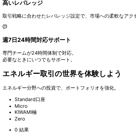
高い
レバレッジ
取引戦略に
合わせた
レバレッジ設定で、
市場への
柔軟な
アク
週7日24時間対応サポート
専門チームが
24時間体制で
対応。
必要な
ときに
いつでも
サポート。
エネルギー取引の
世界を
体験しよう
エネルギー分野への
投資で、
ポートフォリオを
強化。
Standard口座
Micro
KIWAMI極
Zero
0
結果