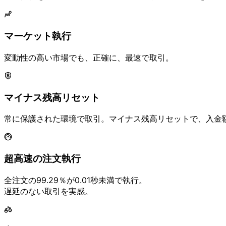
マーケット執行
変動性の
高い
市場でも、
正確に、
最速で
取引。
マイナス残高リセット
常に
保護された
環境で
取引。
マイナス残高リセットで、
入金
超高速の
注文執行
全注文の
99.29％が
0.01秒未満で
執行。
遅延の
ない
取引を
実感。