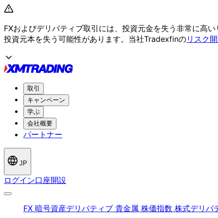
FXおよび
デリバティブ取引には、
投資元金を
失う
非常に
高い
投資元本を
失う
可能性が
あります。
当社Tradexfinの
リスク開
取引
キャンペーン
学ぶ
会社概要
パートナー
JP
ログイン
口座開設
FX
暗号資産デリバティブ
貴金属
株価指数
株式デリバ