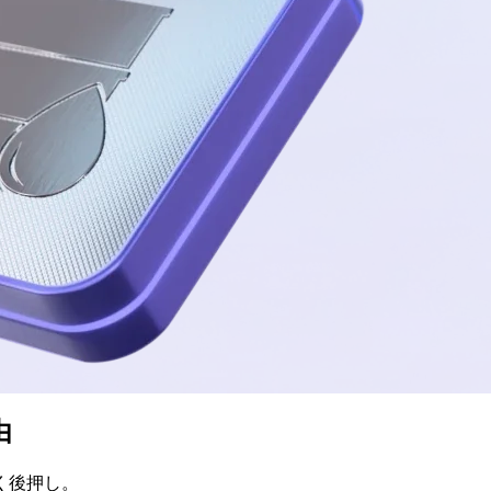
由
く
後押し。