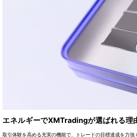
エネルギーで
XMTradingが
選ばれる
理
取引体験を
高める
充実の
機能で、
トレードの
目標達成を
力強