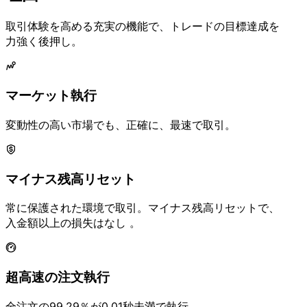
取引体験を
高める
充実の
機能で、
トレードの
目標達成を
力強く
後押し。
マーケット執行
変動性の
高い
市場でも、
正確に、
最速で
取引。
マイナス残高リセット
常に
保護された
環境で
取引。
マイナス残高リセットで、
入金額以上の
損失は
なし 。
超高速の
注文執行
全注文の
99.29％が
0.01秒未満で
執行。