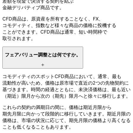
差額を
現金で
決済する
契約を
結ぶ
金融デリバティブ商品です。
CFD商品は、
原資産を
所有する
ことなく、
FX、
コモディティ、
指数など
様々な
商品の
価格に
投機する
ことができます。
CFD商品は
通常、
短い
時間枠で
取引されます。
フェアバリュー調整とは
何ですか。
コモディティの
スポットCFD商品に
おいて、
通常、
最も
流動性が
高いため、
価格は
原市場で
直近の
2つの
先物契約に
基づきます。
時間の
経過とともに、
未決済価格は、
最も
近い
（期近）
限月から
次の
（期先）
限月へと
徐々に
移行します。
これらの
契約の
満期日の
間に、
価格は
期近月限から
期先月限に
向かって
段階的に
移行していきます。
期近月限の
価格は、
市場の
状況に
応じて、
期先月限の
価格より
高くなる
ことも
低くなる
こともあります。