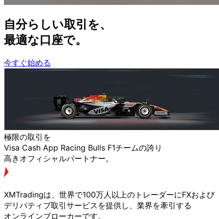
自分らしい
取引を、
最適な
口座で。
今すぐ始める
極限の
取引を
Visa Cash App Racing Bulls F1チームの
誇り
高きオフィシャルパートナー。
XMTradingは、
世界で
100万人以上の
トレーダーに
FXおよび
デリバティブ取引サービスを
提供し、
業界を
牽引する
オンラインブローカーです。