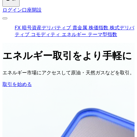
ログイン
口座開設
FX
暗号資産デリバティブ
貴金属
株価指数
株式デリバ
ティブ
コモディティ
エネルギー
テーマ型指数
エネルギー
取引を
より
手軽に
エネルギー市場に
アクセスして
原油・天然ガスなどを
取引。
取引を始める