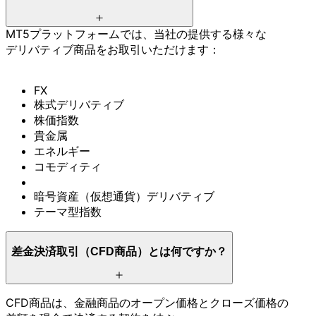
MT5プラットフォームでは、
当社の
提供する
様々な
デリバティブ商品を
お取引いただけます：
FX
株式デリバティブ
株価指数
貴金属
エネルギー
コモディティ
暗号資産
（仮想通貨）
デリバティブ
テーマ型指数
差金決済取引
（CFD商品）とは
何ですか？
CFD商品は、
金融商品の
オープン価格と
クローズ価格の