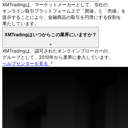
XMTradingは、
マーケットメーカーと
して、
当社の
オンライン取引プラットフォーム上で
「買値」と
「売値」を
提示する
ことに
より、
金融商品の
取引を
円滑に
する
役割を
果たしています。
XMTradingは
いつから
この
業界に
いますか？
XMTradingは、
認可された
オンラインブローカーの
グループと
して、
2010年から
業界に
参入しています。
ヘルプセンターを見る