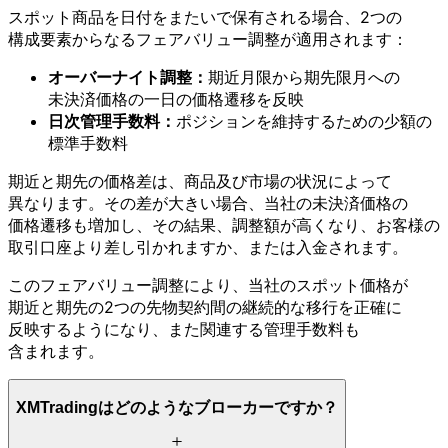
スポット商品を
日付を
またいで
保有される
場合、
2つの
構成要素からなる
フェアバリュー調整が
適用されます：
オーバーナイト調整：
期近月限から
期先限月への
未決済価格の
一日の
価格遷移を
反映
日次管理手
数料：
ポジションを
維持する
ための
少額の
標準手数料
期近と
期先の
価格差は、
商品及び市場の
状況に
よって
異なります。
その
差が
大きい
場合、
当社の
未決済価格の
価格遷移も
増加し、
その
結果、
調整額が
高くなり、
お客様の
取引口座より
差し引かれますか、
または
入金されます。
この
フェアバリュー調整に
より、
当社の
スポット価格が
期近と
期先の
2つの
先物契約間の
継続的な
移行を
正確に
反映するようになり、
また
関連する
管理手数料も
含まれます。
XMTradingは
どのような
ブローカーですか？