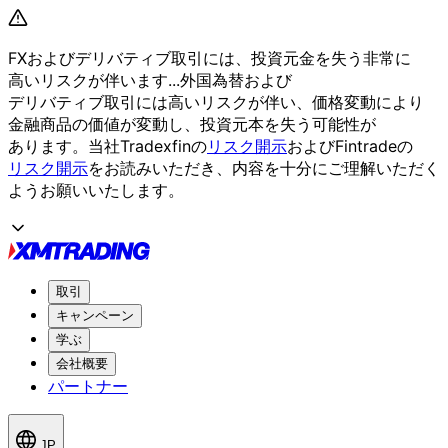
FXおよび
デリバティブ取引には、
投資元金を
失う
非常に
高いリスクが
伴います...
外国為替および
デリバティブ取引には
高いリスクが
伴い、
価格変動に
より
金融商品の
価値が
変動し、
投資元本を
失う
可能性が
あります。
当社Tradexfinの
リスク開示
および
Fintradeの
リスク開示
を
お読みいただき、
内容を
十分に
ご理解いただく
よう
お願い
いたします。
取引
キャンペーン
学ぶ
会社概要
パートナー
JP