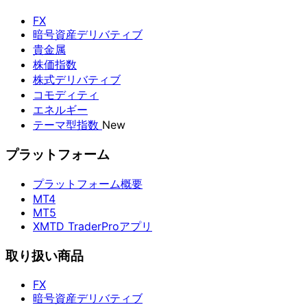
FX
暗号資産デリバティブ
貴金属
株価指数
株式デリバティブ
コモディティ
エネルギー
テーマ型指数
New
プラットフォーム
プラットフォーム概要
MT4
MT5
XMTD TraderProアプリ
取り扱い商品
FX
暗号資産デリバティブ