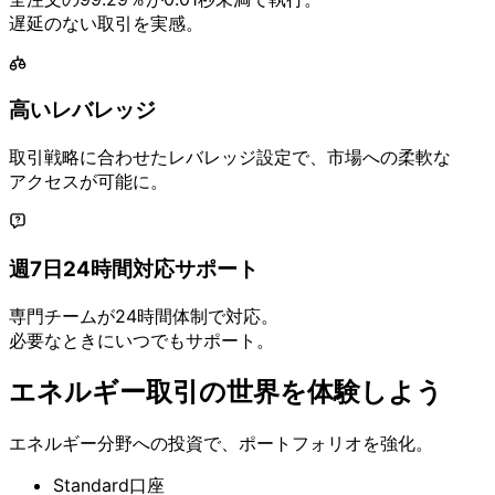
遅延の
ない
取引を
実感。
高い
レバレッジ
取引戦略に
合わせた
レバレッジ設定で、
市場への
柔軟な
アクセスが
可能に。
週7日24時間対応サポート
専門チームが
24時間体制で
対応。
必要な
ときに
いつでも
サポート。
エネルギー取引の
世界を
体験しよう
エネルギー分野への
投資で、
ポートフォリオを
強化。
Standard口座