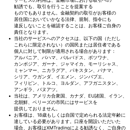
サービスの
利用は、
金融市場に
おける
取引への
勧誘でも、
取引を
行う
ことを
提案する
ものでもありません。
金融契約の
取引が
お客様の
居住国に
おいて
いかなる
法律、
規制、
指令にも
違反しない
ことを
確認する
ことは、
お客様
ご自身の
責任と
なります。
当社の
サービスへの
アクセスは、
以下の
国
（ただし
これらに
限定されない）の
国民または
居住者である
個人に
対して
制限が
適用される
場合が
あります：
アルバニア、
バハマ、
バルバドス、
ボツワナ、
カンボジア、
ガーナ、
ジャマイカ、
モーリシャス、
ミャンマー、
ニカラグア、
パキスタン、
パナマ、
シリア、
ウガンダ、
イエメン、
ジンバブエ、
フィリピン、
トルコ、
ヨルダン、
アフガニスタン、
アンギラ、
バヌアツ。
当社は、
アメリカ合衆国、
カナダ、
EU諸国、
イラン、
北朝鮮、
ベリーズの
市民には
サービスを
提供しておりません。
お客様は、
18歳も
しくは
自国で
定められる
法定年齢に
達している
必要が
あります。
口座を
開設いただいた
場合、
お客様は
XMTradingに
よる
勧誘なく、
ご自身の