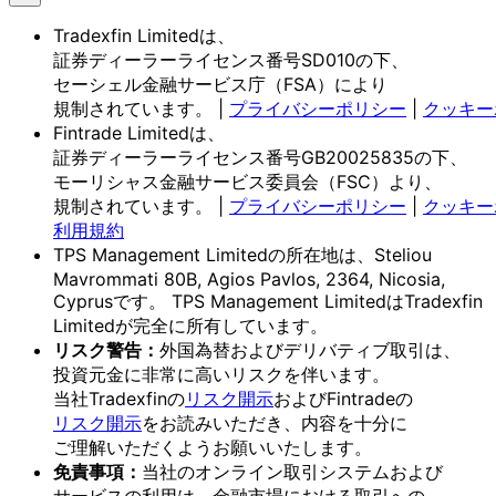
Tradexfin Limitedは、
証券ディーラーライセンス番号SD010の
下、
セーシェル金融サービス庁
（FSA）に
より
規制されています。
|
プライバシーポリシー
|
クッキー
Fintrade Limitedは、
証券ディーラーライセンス番号GB20025835の
下、
モーリシャス金融サービス委員会
（FSC）より、
規制されています。
|
プライバシーポリシー
|
クッキー
利用規約
TPS Management Limitedの
所在地は、
Steliou
Mavrommati 80B, Agios Pavlos, 2364, Nicosia,
Cyprusです。
TPS Management Limitedは
Tradexfin
Limitedが
完全に
所有しています。
リスク
警告：
外国為替および
デリバティブ取引は、
投資元金に
非常に
高いリスクを
伴います。
当社Tradexfinの
リスク開示
および
Fintradeの
リスク開示
を
お読みいただき、
内容を
十分に
ご理解いただく
よう
お願い
いたします。
免責事項：
当社の
オンライン取引システムおよび