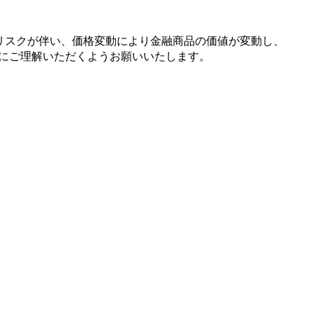
リスクが
伴い、
価格変動に
より
金融商品の
価値が
変動し、
に
ご理解いただく
よう
お願い
いたします。