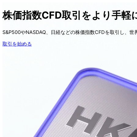
株価指数CFD
取引を
より
手軽
S&P500や
NASDAQ、
日経などの
株価指数CFDを
取引し、
世
取引を始める