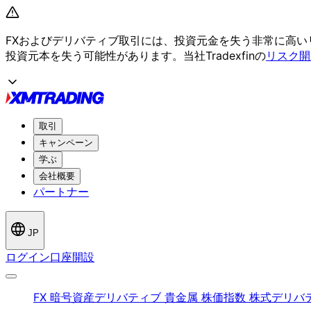
FXおよび
デリバティブ取引には、
投資元金を
失う
非常に
高い
投資元本を
失う
可能性が
あります。
当社Tradexfinの
リスク開
取引
キャンペーン
学ぶ
会社概要
パートナー
JP
ログイン
口座開設
FX
暗号資産デリバティブ
貴金属
株価指数
株式デリバ