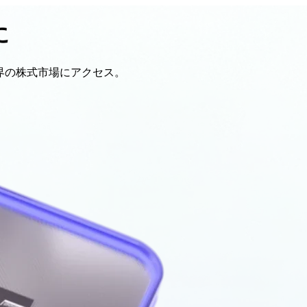
に
界の
株式市場に
アクセス。