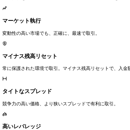
マーケット執行
変動性の
高い
市場でも、
正確に、
最速で
取引。
マイナス残高リセット
常に
保護された
環境で
取引。
マイナス残高リセットで、
入金
タイトな
スプレッド
競争力の
高い
価格、
より
狭い
スプレッドで
有利に
取引。
高い
レバレッジ