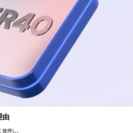
理由
く
後押し。