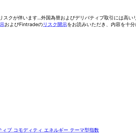
リスクが
伴います...
外国為替および
デリバティブ取引には
高い
示
および
Fintradeの
リスク開示
を
お読みいただき、
内容を
十分
ティブ
コモディティ
エネルギー
テーマ型指数