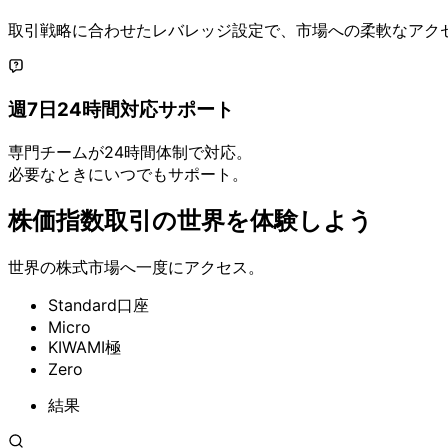
取引戦略に
合わせた
レバレッジ設定で、
市場への
柔軟な
アク
週7日24時間対応サポート
専門チームが
24時間体制で
対応。
必要な
ときに
いつでも
サポート。
株価指数取引の
世界を
体験しよう
世界の
株式市場へ
一度に
アクセス。
Standard口座
Micro
KIWAMI極
Zero
結果