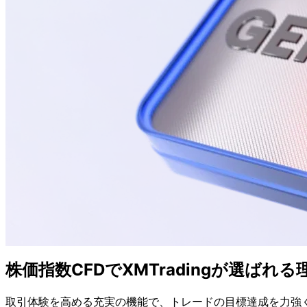
株価指数CFDで
XMTradingが
選ばれる
取引体験を
高める
充実の
機能で、
トレードの
目標達成を
力強