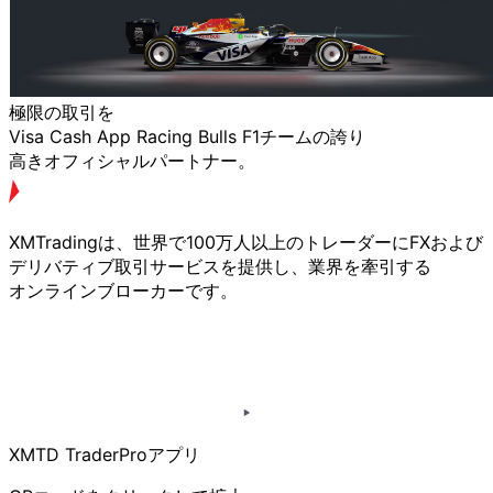
極限の
取引を
Visa Cash App Racing Bulls F1チームの
誇り
高きオフィシャルパートナー。
XMTradingは、
世界で
100万人以上の
トレーダーに
FXおよび
デリバティブ取引サービスを
提供し、
業界を
牽引する
オンラインブローカーです。
XMTD TraderProアプリ