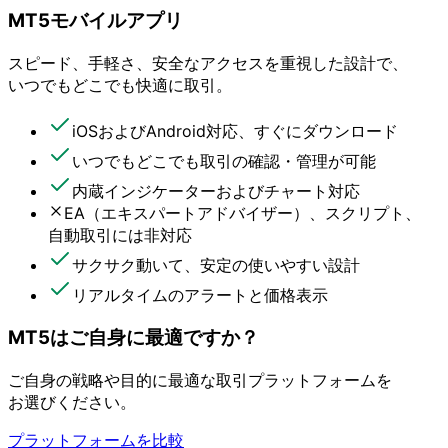
MT5モバイルアプリ
スピード、
手軽さ、
安全な
アクセスを
重視した
設計で、
いつでも
どこでも
快適に
取引。
iOSおよび
Android対応、
すぐに
ダウンロード
いつでも
どこでも
取引の
確認・管理が
可能
内蔵インジケーターおよび
チャート対応
EA
（エキスパートアドバイザー）、
スクリプト、
自動取引には
非対応
サクサク動いて、
安定の
使いやすい
設計
リアルタイムの
アラートと
価格表示
MT5は
ご自身に
最適ですか？
ご自身の
戦略や
目的に
最適な
取引プラットフォームを
お選びください。
プラットフォームを比較