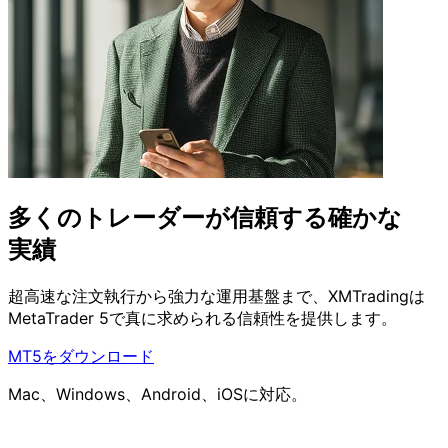
多くの
トレーダーが
信頼する
確かな
実績
超高速な
注文執行から
強力な
運用基盤まで、
XMTradingは
MetaTrader 5で
真に
求められる
信頼性を
提供します。
MT5をダウンロード
Mac、Windows、Android、iOSに対応。
<0.07秒