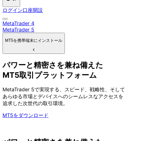
ログイン
口座開設
MetaTrader 4
MetaTrader 5
MT5を
携帯端末に
インストール
パワーと
精密さを
兼ね備えた
MT5取引
プラットフォーム
MetaTrader 5で
実現する、
スピード、
戦略性、
そして
あらゆる
市場と
デバイスへの
シームレスな
アクセスを
追求した
次世代の
取引環境。
MT5をダウンロード