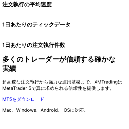
注文執行の
平均速度
4,500万
1日
あたりの
ティック
データ
18万+
1日
あたりの
注文執行件数
多くの
トレーダーが
信頼する
確かな
実績
超高速な
注文執行から
強力な
運用基盤まで、
XMTradingは
MetaTrader 5で
真に
求められる
信頼性を
提供します。
MT5をダウンロード
Mac、Windows、Android、iOSに対応。
<0.07秒