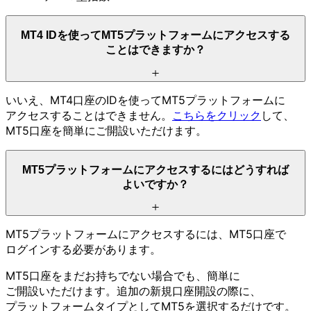
MT4 IDを
使って
MT5プラットフォームに
アクセスする
ことは
できますか？
いいえ、
MT4口座の
IDを
使って
MT5プラットフォームに
アクセスする
ことは
できません。
こちらを
クリック
して、
MT5口座を
簡単に
ご開設いただけます。
MT5プラットフォームに
アクセスするには
どう
すれば
よいですか？
MT5プラットフォームに
アクセスするには、
MT5口座で
ログインする
必要が
あります。
MT5口座を
まだ
お持ちでない
場合でも、
簡単に
ご開設いただけます。
追加の
新規口座開設の
際に、
プラットフォームタイプと
して
MT5を
選択するだけです。