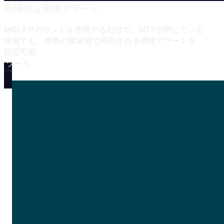
高機能な
価格アラート
MQL5アカウントを
使用するだけで、
MT5が
閉じている
状態でも、
複数の
端末間で
同期される
価格アラートを
設定可能。
ツール