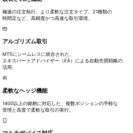
極速の
注文執行、
より
柔軟な
注文タイプ、
21種類の
時間足など、
高精度かつ
高速な
取引環境。
アルゴリズム取引
MT5に
シームレスに
統合された、
エキスパートアドバイザー
（EA）に
よる
自動売買戦略の
活用。
柔軟な
ヘッジ機能
1400以上の
銘柄に
対応した、
複数ポジションの
手軽な
管理と
高度で
柔軟な
取引の
実行。