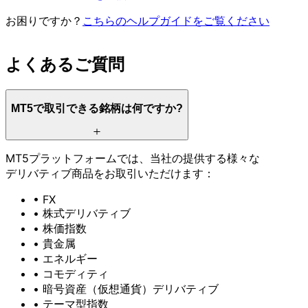
お困りですか？
こちらの
ヘルプガイドを
ご覧ください
よく
ある
ご質問
MT5で
取引できる
銘柄は
何ですか
?
MT5プラットフォームでは、
当社の
提供する
様々な
デリバティブ商品を
お取引いただけます：
• FX
• 株式デリバティブ
• 株価指数
• 貴金属
• エネルギー
• コモディティ
• 暗号資産
（仮想通貨）
デリバティブ
• テーマ型指数