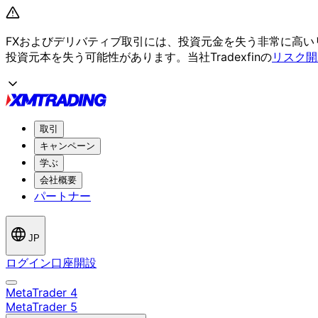
FXおよび
デリバティブ取引には、
投資元金を
失う
非常に
高い
投資元本を
失う
可能性が
あります。
当社Tradexfinの
リスク開
取引
キャンペーン
学ぶ
会社概要
パートナー
JP
ログイン
口座開設
MetaTrader 4
MetaTrader 5