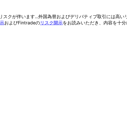
リスクが
伴います...
外国為替および
デリバティブ取引には
高い
示
および
Fintradeの
リスク開示
を
お読みいただき、
内容を
十分