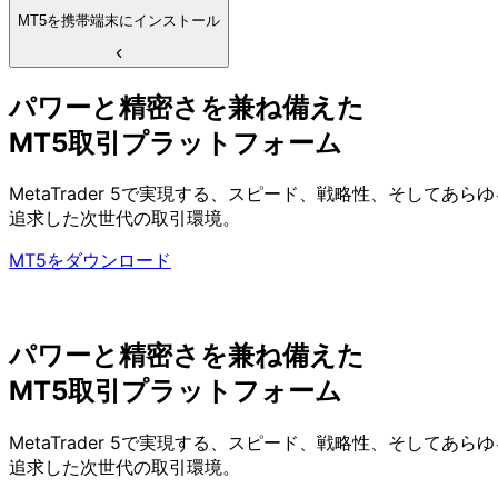
MT5を
携帯端末に
インストール
パワーと
精密さを
兼ね備えた
MT5取引
プラットフォーム
MetaTrader 5で
実現する、
スピード、
戦略性、
そして
あらゆ
追求した
次世代の
取引環境。
MT5をダウンロード
パワーと
精密さを
兼ね備えた
MT5取引
プラットフォーム
MetaTrader 5で
実現する、
スピード、
戦略性、
そして
あらゆ
追求した
次世代の
取引環境。