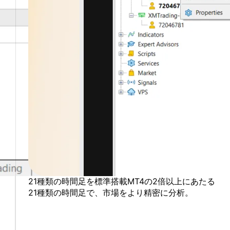
21種類の
時間足を
標準搭載
MT4の
2倍以上に
あたる
、
21種類の
時間足で、
市場を
より
精密に
分析。