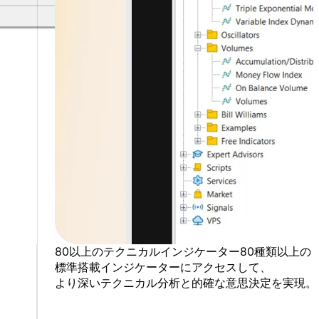
80以上の
テクニカルインジケーター
80種類以上の
標準搭載インジケーターに
アクセスして、
より
深い
テクニカル分析と
的確な意思決定を
実現。