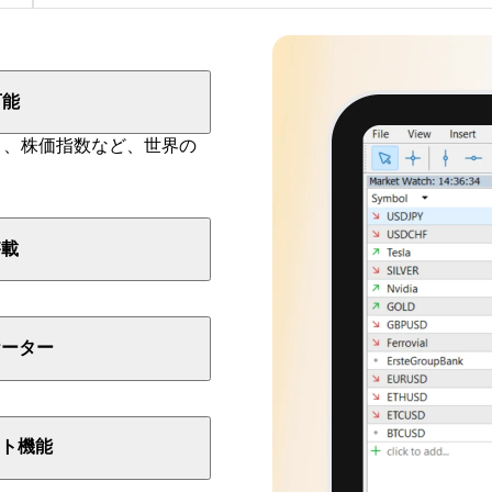
可能
ィ、
株価指数など、
世界の
搭載
ケーター
ト機能