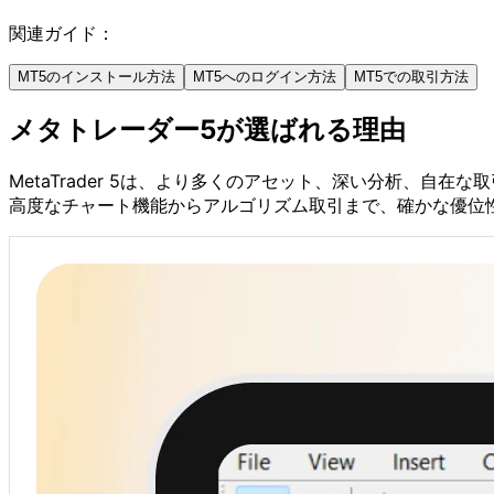
関連ガイド：
MT5のインストール方法
MT5へのログイン方法
MT5での取引方法
メタトレーダー5
が
選ばれる
理由
MetaTrader 5は、
より
多くの
アセット、
深い
分析、
自在な
取
高度な
チャート機能から
アルゴリズム取引まで、
確かな
優位