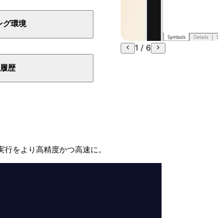
ング環境
1
/ 6
履歴
実行を
より
高精度かつ
高速に。