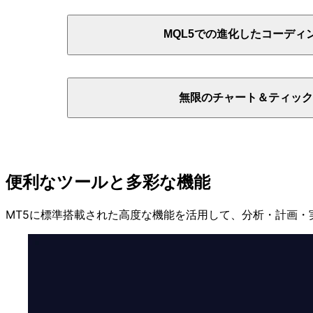
MQL5での
進化した
コーディ
無限の
チャート＆ティック
便利な
ツールと
多彩な
機能
MT5に
標準搭載された
高度な
機能を
活用して、
分析・計画・