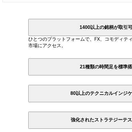
1400以上の
銘柄が
取引
ひとつの
プラットフォームで、
FX、
コモディテ
市場に
アクセス。
21種類の
時間足を
標準
80以上の
テクニカルインジ
強化された
ストラテジーテス