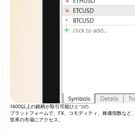
1400以上の
銘柄が
取引可能
ひとつの
プラットフォームで、
FX、
コモディティ、
株価指数など
世界の
市場に
アクセス。