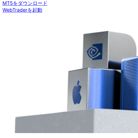
MT5をダウンロード
WebTraderを起動