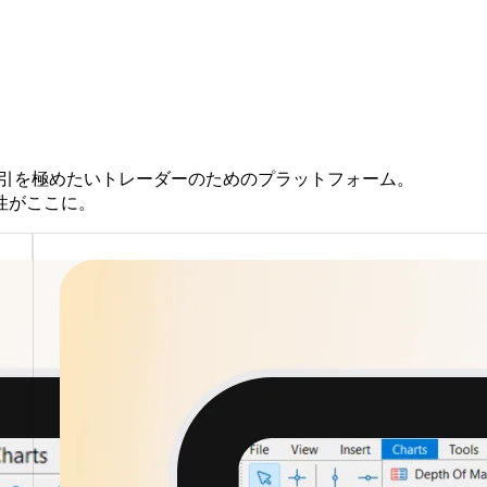
引を
極めたい
トレーダーの
ための
プラットフォーム。
性が
ここに。