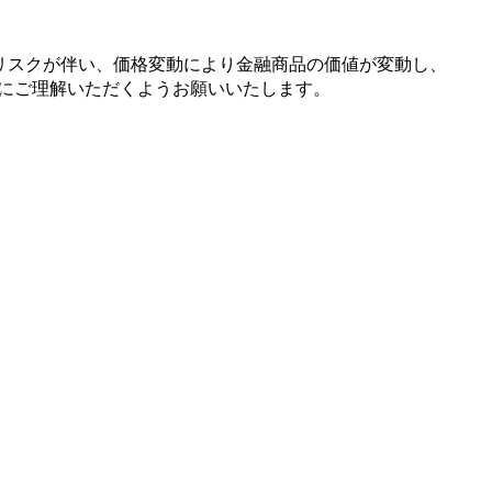
リスクが
伴い、
価格変動に
より
金融商品の
価値が
変動し、
に
ご理解いただく
よう
お願い
いたします。