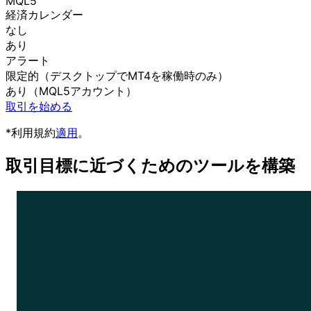
MQL5
経済カレンダー
なし
あり
アラート
限定的
（デスクトップで
MT4を
稼働時のみ）
あり
（MQL5アカウント）
取引を始める
*利用規約
適用
。
取引目標に
近づく
ための
ツールを
構築