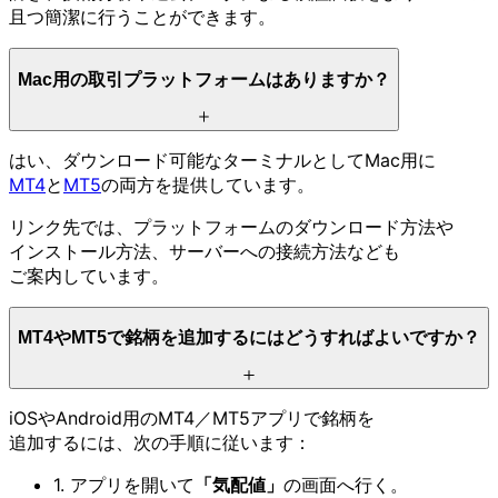
且つ簡潔に
行うことができます。
Mac用の
取引プラットフォームは
ありますか？
はい、
ダウンロード可能な
ターミナルと
して
Mac用に
MT4
と
MT5
の
両方を
提供しています。
リンク先では、
プラットフォームの
ダウンロード方
法や
インストール方
法、
サーバーへの
接続方
法なども
ご案内しています。
MT4や
MT5で
銘柄を
追加するには
どう
すれば
よいですか？
iOSや
Android用の
MT4／MT5アプリで
銘柄を
追加するには、
次の
手順に
従います：
1. アプリを
開いて
「気配値」
の
画面へ
行く。