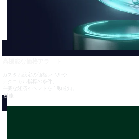
高機能な
価格アラート
カスタム設定の
価格レベルや
テクニカル指標の
条件、
主要な
経済イベントを
自動通知。
機能