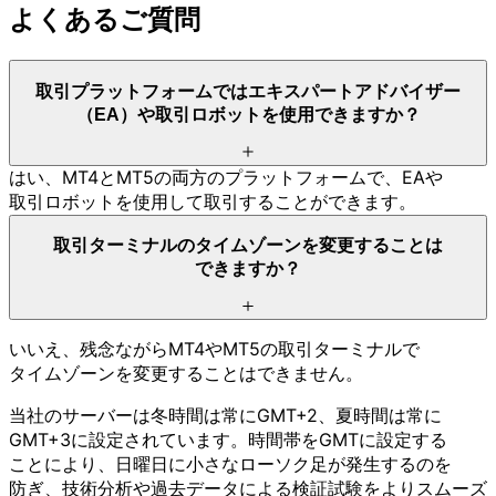
よく
ある
ご質問
取引
プラットフォーム
では
エキスパート
アドバイザー
（EA）や
取引ロボットを
使用できますか？
はい、
MT4と
MT5の
両方の
プラットフォームで、
EAや
取引ロボットを
使用して
取引する
ことができます。
取引ターミナルの
タイムゾーンを
変更する
ことは
できますか？
いいえ、
残念ながら
MT4や
MT5の
取引ターミナルで
タイムゾーンを
変更する
ことは
できません。
当社の
サーバーは
冬時間は
常に
GMT+2、
夏時間は
常に
GMT+3に
設定されています。
時間帯を
GMTに
設定する
ことに
より、
日曜日に
小さな
ローソク足が
発生するのを
防ぎ、
技術分
析や
過去データに
よる
検証試験を
より
スムーズ