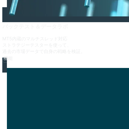
バックテスト＆データラボ
MT5内蔵の
マルチスレッド対応
ストラテジーテスターを
使って、
過去の
市場データで
自身の
戦略を
検証。
機能