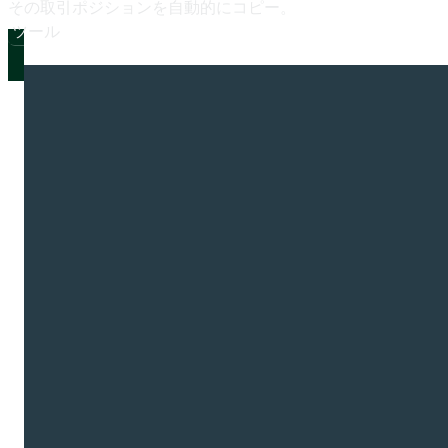
その
取引ポジションを
自動的に
コピー。
ツール