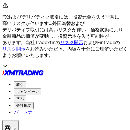
FXおよび
デリバティブ取引には、
投資元金を
失う
非常に
高いリスクが
伴います...
外国為替および
デリバティブ取引には
高いリスクが
伴い、
価格変動に
より
金融商品の
価値が
変動し、
投資元本を
失う
可能性が
あります。
当社Tradexfinの
リスク開示
および
Fintradeの
リスク開示
を
お読みいただき、
内容を
十分に
ご理解いただく
よう
お願い
いたします。
取引
キャンペーン
学ぶ
会社概要
パートナー
JP