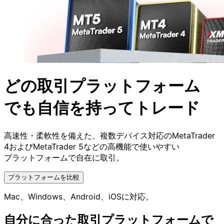
どの
取引
プラットフォーム
でも
自信を
持ってトレード
高速性・
柔軟性を
備えた、
複数デバイス対応の
MetaTrader
4および
MetaTrader 5などの
高機能で
使いやすい
プラットフォームで
自在に
取引。
プラットフォームを比較
Mac、
Windows、
Android、
iOSに
対応。
自分に
合った
取引
プラット
フォームで