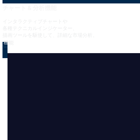
チャート & 分析機能
インタラクティブチャートや
各種テクニカルインジケーター、
描画ツールを
駆使して、
詳細な
市場分析。
機能