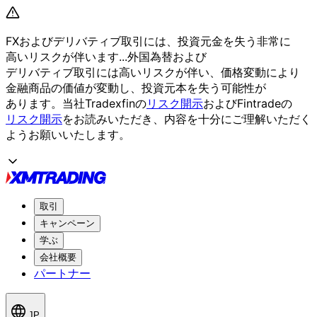
FXおよび
デリバティブ取引には、
投資元金を
失う
非常に
高いリスクが
伴います...
外国為替および
デリバティブ取引には
高いリスクが
伴い、
価格変動に
より
金融商品の
価値が
変動し、
投資元本を
失う
可能性が
あります。
当社Tradexfinの
リスク開示
および
Fintradeの
リスク開示
を
お読みいただき、
内容を
十分に
ご理解いただく
よう
お願い
いたします。
取引
キャンペーン
学ぶ
会社概要
パートナー
JP