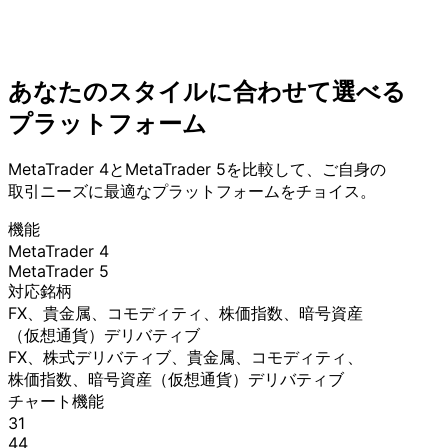
あなたの
スタイルに
合わせて
選べる
プラットフォーム
MetaTrader 4と
MetaTrader 5を
比較して、
ご自身の
取引ニーズに
最適な
プラットフォームを
チョイス。
機能
MetaTrader 4
MetaTrader 5
対応銘柄
FX、
貴金属、
コモディティ、
株価指数、
暗号資産
（仮想通貨）
デリバティブ
FX、
株式デリバティブ、
貴金属、
コモディティ、
株価指数、
暗号資産
（仮想通貨）
デリバティブ
チャート機能
31
44