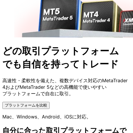
どの
取引
プラットフォーム
でも
自信を
持ってトレード
高速性・
柔軟性を
備えた、
複数デバイス対応の
MetaTrader
4および
MetaTrader 5などの
高機能で
使いやすい
プラットフォームで
自在に
取引。
プラットフォームを比較
Mac、
Windows、
Android、
iOSに
対応。
自分に
合った
取引
プラット
フォームで