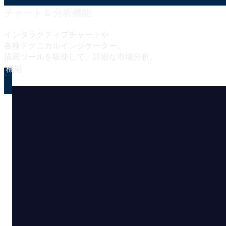
チャート & 分析機能
インタラクティブチャートや
各種テクニカルインジケーター、
描画ツールを
駆使して、
詳細な
市場分析。
機能