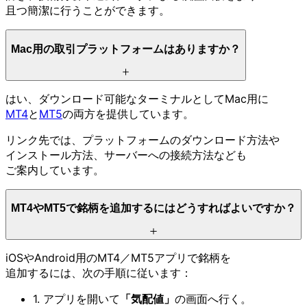
且つ簡潔に
行うことができます。
Mac用の
取引プラットフォームは
ありますか？
はい、
ダウンロード可能な
ターミナルと
して
Mac用に
MT4
と
MT5
の
両方を
提供しています。
リンク先では、
プラットフォームの
ダウンロード方
法や
インストール方
法、
サーバーへの
接続方
法なども
ご案内しています。
MT4や
MT5で
銘柄を
追加するには
どう
すれば
よいですか？
iOSや
Android用の
MT4／MT5アプリで
銘柄を
追加するには、
次の
手順に
従います：
1. アプリを
開いて
「気配値」
の
画面へ
行く。