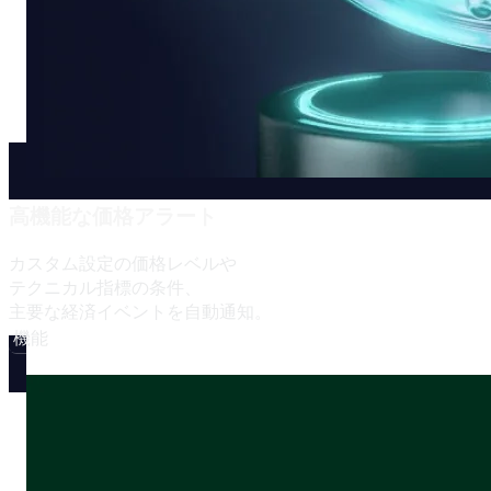
高機能な
価格アラート
カスタム設定の
価格レベルや
テクニカル指標の
条件、
主要な
経済イベントを
自動通知。
機能