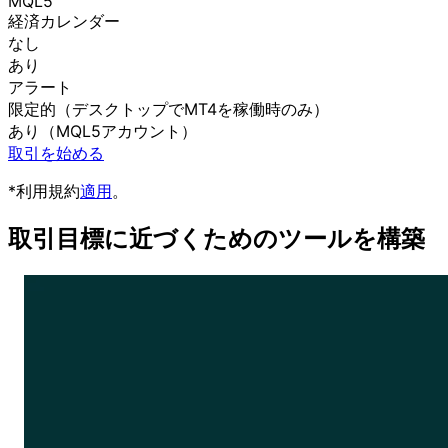
MQL5
経済カレンダー
なし
あり
アラート
限定的
（デスクトップで
MT4を
稼働時のみ）
あり
（MQL5アカウント）
取引を始める
*利用規約
適用
。
取引目標に
近づく
ための
ツールを
構築