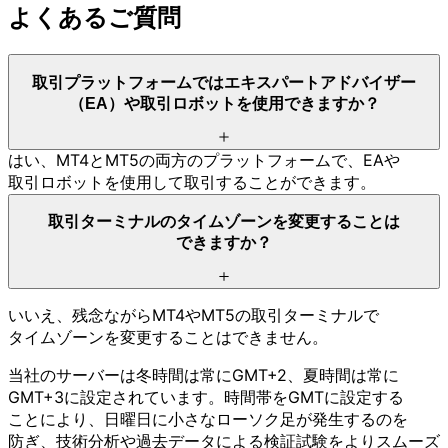
よく
ある
ご質問
取引
プラットフォーム
では
エキスパート
アドバイザー
（EA）や
取引ロボットを
使用できますか？
はい、
MT4と
MT5の
両方の
プラットフォームで、
EAや
取引ロボットを
使用して
取引する
ことができます。
取引ターミナルの
タイムゾーンを
変更する
ことは
できますか？
いいえ、
残念ながら
MT4や
MT5の
取引ターミナルで
タイムゾーンを
変更する
ことは
できません。
当社の
サーバーは
冬時間は
常に
GMT+2、
夏時間は
常に
GMT+3に
設定されています。
時間帯を
GMTに
設定する
ことに
より、
日曜日に
小さな
ローソク足が
発生するのを
防ぎ、
技術分
析や
過去データに
よる
検証試験を
より
スムーズ