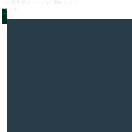
その
取引ポジションを
自動的に
コピー。
ツール