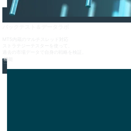
バックテスト＆データラボ
MT5内蔵の
マルチスレッド対応
ストラテジーテスターを
使って、
過去の
市場データで
自身の
戦略を
検証。
機能