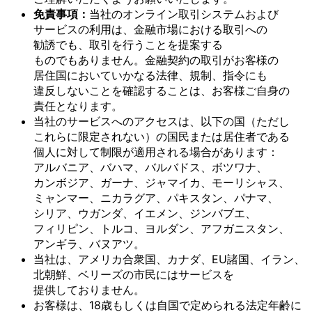
免責事項：
当社の
オンライン取引システムおよび
サービスの
利用は、
金融市場に
おける
取引への
勧誘でも、
取引を
行う
ことを
提案する
ものでもありません。
金融契約の
取引が
お客様の
居住国に
おいて
いかなる
法律、
規制、
指令にも
違反しない
ことを
確認する
ことは、
お客様
ご自身の
責任と
なります。
当社の
サービスへの
アクセスは、
以下の
国
（ただし
これらに
限定されない）の
国民または
居住者である
個人に
対して
制限が
適用される
場合が
あります：
アルバニア、
バハマ、
バルバドス、
ボツワナ、
カンボジア、
ガーナ、
ジャマイカ、
モーリシャス、
ミャンマー、
ニカラグア、
パキスタン、
パナマ、
シリア、
ウガンダ、
イエメン、
ジンバブエ、
フィリピン、
トルコ、
ヨルダン、
アフガニスタン、
アンギラ、
バヌアツ。
当社は、
アメリカ合衆国、
カナダ、
EU諸国、
イラン、
北朝鮮、
ベリーズの
市民には
サービスを
提供しておりません。
お客様は、
18歳も
しくは
自国で
定められる
法定年齢に