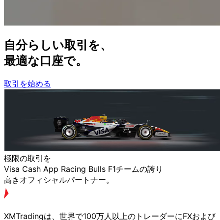
自分らしい
取引を、
最適な
口座で。
取引を始める
極限の
取引を
Visa Cash App Racing Bulls F1チームの
誇り
高きオフィシャルパートナー。
XMTradingは、
世界で
100万人以上の
トレーダーに
FXおよび