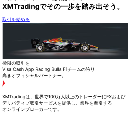
XMTradingで
その
一歩を
踏み出そう。
取引を始める
極限の
取引を
Visa Cash App Racing Bulls F1チームの
誇り
高きオフィシャルパートナー。
XMTradingは、
世界で
100万人以上の
トレーダーに
FXおよび
デリバティブ取引サービスを
提供し、
業界を
牽引する
オンラインブローカーです。