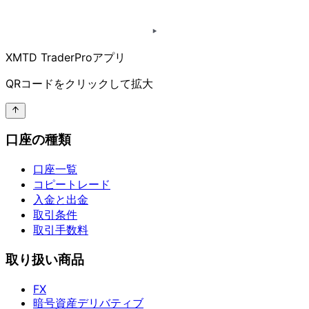
XMTD TraderProアプリ
QRコードを
クリックして
拡大
口座の種類
口座一覧
コピートレード
入金と出金
取引条件
取引手数料
取り扱い商品
FX
暗号資産デリバティブ