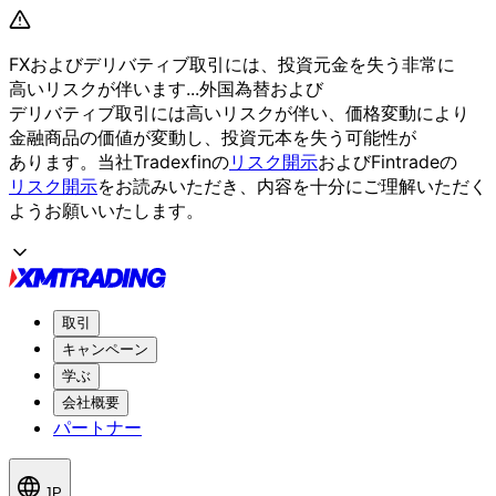
FXおよび
デリバティブ取引には、
投資元金を
失う
非常に
高いリスクが
伴います...
外国為替および
デリバティブ取引には
高いリスクが
伴い、
価格変動に
より
金融商品の
価値が
変動し、
投資元本を
失う
可能性が
あります。
当社Tradexfinの
リスク開示
および
Fintradeの
リスク開示
を
お読みいただき、
内容を
十分に
ご理解いただく
よう
お願い
いたします。
取引
キャンペーン
学ぶ
会社概要
パートナー
JP