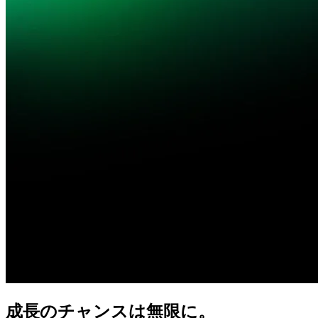
成長の
チャンスは
無限に。