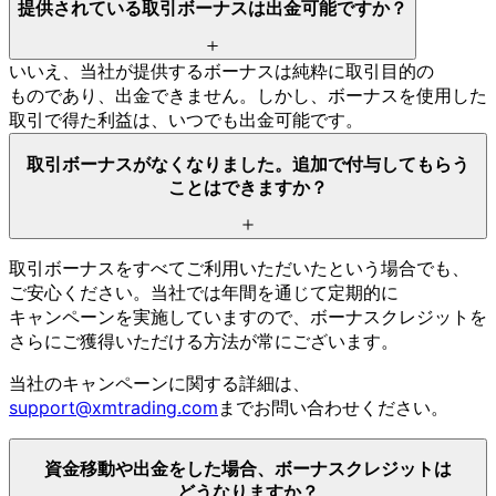
提供されている
取引ボーナスは
出金可能ですか？
いいえ、
当社が
提供する
ボーナスは
純粋に
取引目的の
ものであり、
出金できません。
しかし、
ボーナスを
使用した
取引で
得た
利益は、
いつでも
出金可能です。
取引ボーナスが
なくなりました。
追加で
付与して
もらう
ことは
できますか？
取引ボーナスを
すべて
ご利用いただいたと
いう
場合でも、
ご安心ください。
当社では
年間を
通じて
定期的に
キャンペーンを
実施していますので、
ボーナスクレジットを
さらに
ご獲得いただける
方
法が
常に
ございます。
当社の
キャンペーンに
関する
詳細は、
support@xmtrading.com
まで
お問い
合わせください。
資金移動や
出金を
した
場合、
ボーナスクレジットは
どうなりますか？