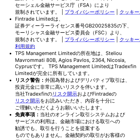
セーシェル金融サービス庁
（FSA）に
より
規制されています。
|
プライバシーポリシー
|
クッキー
Fintrade Limitedは、
証券ディーラーライセンス番号GB20025835の
下、
モーリシャス金融サービス委員会
（FSC）より、
規制されています。
|
プライバシーポリシー
|
クッキー
利用規約
TPS Management Limitedの
所在地は、
Steliou
Mavrommati 80B, Agios Pavlos, 2364, Nicosia,
Cyprusです。
TPS Management Limitedは
Tradexfin
Limitedが
完全に
所有しています。
リスク
警告：
外国為替および
デリバティブ取引は、
投資元金に
非常に
高いリスクを
伴います。
当社Tradexfinの
リスク開示
および
Fintradeの
リスク開示
を
お読みいただき、
内容を
十分に
ご理解いただく
よう
お願い
いたします。
免責事項：
当社の
オンライン取引システムおよび
サービスの
利用は、
金融市場に
おける
取引への
勧誘でも、
取引を
行う
ことを
提案する
ものでもありません。
金融契約の
取引が
お客様の