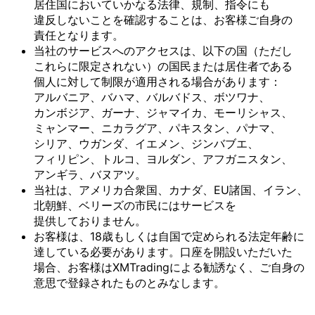
居住国に
おいて
いかなる
法律、
規制、
指令にも
違反しない
ことを
確認する
ことは、
お客様
ご自身の
責任と
なります。
当社の
サービスへの
アクセスは、
以下の
国
（ただし
これらに
限定されない）の
国民または
居住者である
個人に
対して
制限が
適用される
場合が
あります：
アルバニア、
バハマ、
バルバドス、
ボツワナ、
カンボジア、
ガーナ、
ジャマイカ、
モーリシャス、
ミャンマー、
ニカラグア、
パキスタン、
パナマ、
シリア、
ウガンダ、
イエメン、
ジンバブエ、
フィリピン、
トルコ、
ヨルダン、
アフガニスタン、
アンギラ、
バヌアツ。
当社は、
アメリカ合衆国、
カナダ、
EU諸国、
イラン、
北朝鮮、
ベリーズの
市民には
サービスを
提供しておりません。
お客様は、
18歳も
しくは
自国で
定められる
法定年齢に
達している
必要が
あります。
口座を
開設いただいた
場合、
お客様は
XMTradingに
よる
勧誘なく、
ご自身の
意思で
登録された
ものとみなします。