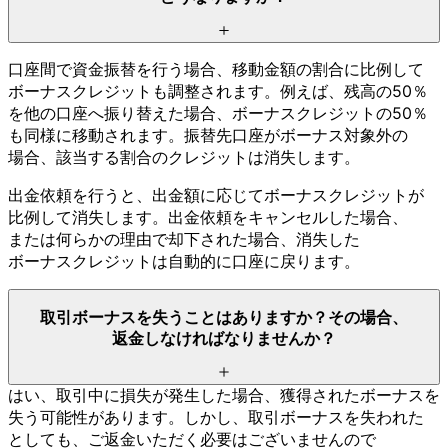
口座間で
資金振替を
行う
場合、
移動金額の
割合に
比例して
ボーナスクレジットも
調整されます。
例えば、
残高の
50％
を
他の
口座へ
振り替えた
場合、
ボーナスクレジットの
50％
も
同様に
移動されます。
振替先口座が
ボーナス対象外の
場合、
該当する
割合の
クレジットは
消失します。
出金依頼を
行うと、
出金額に
応じて
ボーナスクレジットが
比例して
消失します。
出金依頼を
キャンセルした
場合、
または
何らかの
理由で
却下された
場合、
消失した
ボーナスクレジットは
自動的に
口座に
戻ります。
取引ボーナスを
失う
ことは
ありますか？
その
場合、
返金しなければ
なりませんか？
はい、
取引中に
損失が
発生した
場合、
獲得された
ボーナスを
失う
可能性が
あります。
しかし、
取引ボーナスを
失われた
としても、
ご返金いただく
必要は
ございませんので