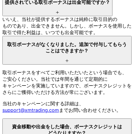
提供されている
取引ボーナスは
出金可能ですか？
いいえ、
当社が
提供する
ボーナスは
純粋に
取引目的の
ものであり、
出金できません。
しかし、
ボーナスを
使用した
取引で
得た
利益は、
いつでも
出金可能です。
取引ボーナスが
なくなりました。
追加で
付与して
もらう
ことは
できますか？
取引ボーナスを
すべて
ご利用いただいたと
いう
場合でも、
ご安心ください。
当社では
年間を
通じて
定期的に
キャンペーンを
実施していますので、
ボーナスクレジットを
さらに
ご獲得いただける
方
法が
常に
ございます。
当社の
キャンペーンに
関する
詳細は、
support@xmtrading.com
まで
お問い
合わせください。
資金移動や
出金を
した
場合、
ボーナスクレジットは
どうなりますか？