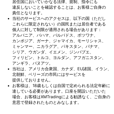
居住国に
おいて
いかなる
法律、
規制、
指令にも
違反しない
ことを
確認する
ことは、
お客様
ご自身の
責任と
なります。
当社の
サービスへの
アクセスは、
以下の
国
（ただし
これらに
限定されない）の
国民または
居住者である
個人に
対して
制限が
適用される
場合が
あります：
アルバニア、
バハマ、
バルバドス、
ボツワナ、
カンボジア、
ガーナ、
ジャマイカ、
モーリシャス、
ミャンマー、
ニカラグア、
パキスタン、
パナマ、
シリア、
ウガンダ、
イエメン、
ジンバブエ、
フィリピン、
トルコ、
ヨルダン、
アフガニスタン、
アンギラ、
バヌアツ。
当社は、
アメリカ合衆国、
カナダ、
EU諸国、
イラン、
北朝鮮、
ベリーズの
市民には
サービスを
提供しておりません。
お客様は、
18歳も
しくは
自国で
定められる
法定年齢に
達している
必要が
あります。
口座を
開設いただいた
場合、
お客様は
XMTradingに
よる
勧誘なく、
ご自身の
意思で
登録された
ものとみなします。