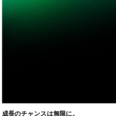
成長の
チャンスは
無限に。