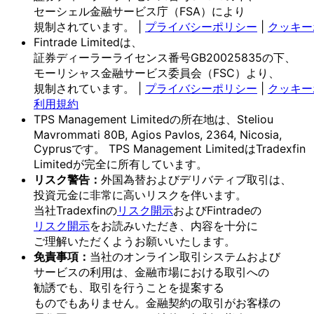
セーシェル金融サービス庁
（FSA）に
より
規制されています。
|
プライバシーポリシー
|
クッキー
Fintrade Limitedは、
証券ディーラーライセンス番号GB20025835の
下、
モーリシャス金融サービス委員会
（FSC）より、
規制されています。
|
プライバシーポリシー
|
クッキー
利用規約
TPS Management Limitedの
所在地は、
Steliou
Mavrommati 80B, Agios Pavlos, 2364, Nicosia,
Cyprusです。
TPS Management Limitedは
Tradexfin
Limitedが
完全に
所有しています。
リスク
警告：
外国為替および
デリバティブ取引は、
投資元金に
非常に
高いリスクを
伴います。
当社Tradexfinの
リスク開示
および
Fintradeの
リスク開示
を
お読みいただき、
内容を
十分に
ご理解いただく
よう
お願い
いたします。
免責事項：
当社の
オンライン取引システムおよび
サービスの
利用は、
金融市場に
おける
取引への
勧誘でも、
取引を
行う
ことを
提案する
ものでもありません。
金融契約の
取引が
お客様の