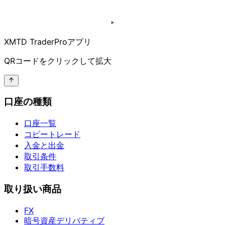
XMTD TraderProアプリ
QRコードを
クリックして
拡大
口座の種類
口座一覧
コピートレード
入金と出金
取引条件
取引手数料
取り扱い商品
FX
暗号資産デリバティブ