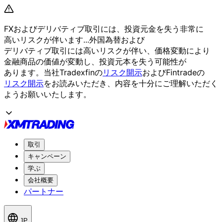
FXおよび
デリバティブ取引には、
投資元金を
失う
非常に
高いリスクが
伴います...
外国為替および
デリバティブ取引には
高いリスクが
伴い、
価格変動に
より
金融商品の
価値が
変動し、
投資元本を
失う
可能性が
あります。
当社Tradexfinの
リスク開示
および
Fintradeの
リスク開示
を
お読みいただき、
内容を
十分に
ご理解いただく
よう
お願い
いたします。
取引
キャンペーン
学ぶ
会社概要
パートナー
JP