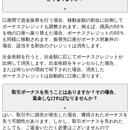
口座間で
資金振替を
行う
場合、
移動金額の
割合に
比例して
ボーナスクレジットも
調整されます。
例えば、
残高の
50％
を
他の
口座へ
振り替えた
場合、
ボーナスクレジットの
50％
も
同様に
移動されます。
振替先口座が
ボーナス対象外の
場合、
該当する
割合の
クレジットは
消失します。
出金依頼を
行うと、
出金額に
応じて
ボーナスクレジットが
比例して
消失します。
出金依頼を
キャンセルした
場合、
または
何らかの
理由で
却下された
場合、
消失した
ボーナスクレジットは
自動的に
口座に
戻ります。
取引ボーナスを
失う
ことは
ありますか？
その
場合、
返金しなければ
なりませんか？
はい、
取引中に
損失が
発生した
場合、
獲得された
ボーナスを
失う
可能性が
あります。
しかし、
取引ボーナスを
失われた
としても、
ご返金いただく
必要は
ございませんので