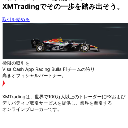
XMTradingで
その
一歩を
踏み出そう。
取引を始める
極限の
取引を
Visa Cash App Racing Bulls F1チームの
誇り
高きオフィシャルパートナー。
XMTradingは、
世界で
100万人以上の
トレーダーに
FXおよび
デリバティブ取引サービスを
提供し、
業界を
牽引する
オンラインブローカーです。