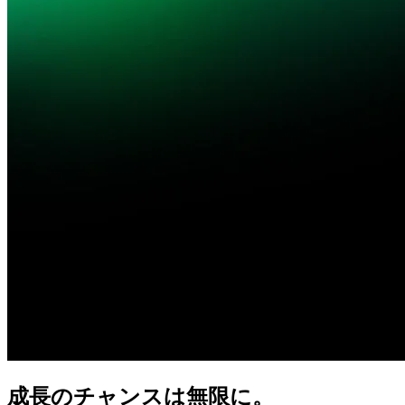
成長の
チャンスは
無限に。