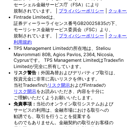
セーシェル金融サービス庁
（FSA）に
より
規制されています。
|
プライバシーポリシー
|
クッキー
Fintrade Limitedは、
証券ディーラーライセンス番号GB20025835の
下、
モーリシャス金融サービス委員会
（FSC）より、
規制されています。
|
プライバシーポリシー
|
クッキー
利用規約
TPS Management Limitedの
所在地は、
Steliou
Mavrommati 80B, Agios Pavlos, 2364, Nicosia,
Cyprusです。
TPS Management Limitedは
Tradexfin
Limitedが
完全に
所有しています。
リスク
警告：
外国為替および
デリバティブ取引は、
投資元金に
非常に
高いリスクを
伴います。
当社Tradexfinの
リスク開示
および
Fintradeの
リスク開示
を
お読みいただき、
内容を
十分に
ご理解いただく
よう
お願い
いたします。
免責事項：
当社の
オンライン取引システムおよび
サービスの
利用は、
金融市場に
おける
取引への
勧誘でも、
取引を
行う
ことを
提案する
ものでもありません。
金融契約の
取引が
お客様の