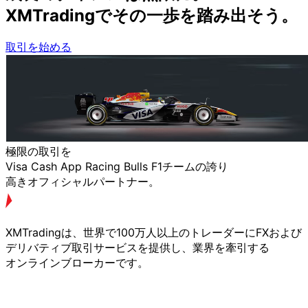
XMTradingで
その
一歩を
踏み出そう。
取引を始める
極限の
取引を
Visa Cash App Racing Bulls F1チームの
誇り
高きオフィシャルパートナー。
XMTradingは、
世界で
100万人以上の
トレーダーに
FXおよび
デリバティブ取引サービスを
提供し、
業界を
牽引する
オンラインブローカーです。