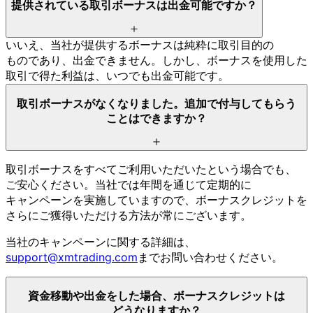
提供されている
取引ボーナスは
出金可能ですか？
いいえ、
当社が
提供する
ボーナスは
純粋に
取引目的の
ものであり、
出金できません。
しかし、
ボーナスを
使用した
取引で
得た
利益は、
いつでも
出金可能です。
取引ボーナスが
なくなりました。
追加で
付与して
もらう
ことは
できますか？
取引ボーナスを
すべて
ご利用いただいたと
いう
場合でも、
ご安心ください。
当社では
年間を
通じて
定期的に
キャンペーンを
実施していますので、
ボーナスクレジットを
さらに
ご獲得いただける
方
法が
常に
ございます。
当社の
キャンペーンに
関する
詳細は、
support@xmtrading.com
まで
お問い
合わせください。
資金移動や
出金を
した
場合、
ボーナスクレジットは
どうなりますか？