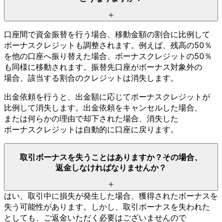
口座間で
資金振替を
行う
場合、
移動金額の
割合に
比例して
ボーナスクレジットも
調整されます。
例えば、
残高の
50％
を
他の
口座へ
振り替えた
場合、
ボーナスクレジットの
50％
も
同様に
移動されます。
振替先口座が
ボーナス対象外の
場合、
該当する
割合の
クレジットは
消失します。
出金依頼を
行うと、
出金額に
応じて
ボーナスクレジットが
比例して
消失します。
出金依頼を
キャンセルした
場合、
または
何らかの
理由で
却下された
場合、
消失した
ボーナスクレジットは
自動的に
口座に
戻ります。
取引ボーナスを
失う
ことは
ありますか？
その
場合、
返金しなければ
なりませんか？
はい、
取引中に
損失が
発生した
場合、
獲得された
ボーナスを
失う
可能性が
あります。
しかし、
取引ボーナスを
失われた
としても、
ご返金いただく
必要は
ございませんので