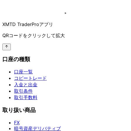
XMTD TraderProアプリ
QRコードを
クリックして
拡大
口座の種類
口座一覧
コピートレード
入金と出金
取引条件
取引手数料
取り扱い商品
FX
暗号資産デリバティブ