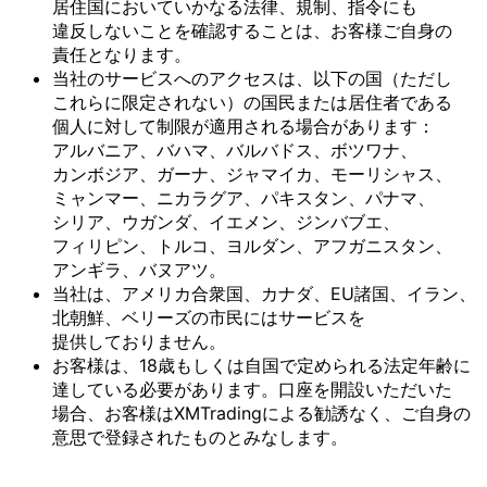
居住国に
おいて
いかなる
法律、
規制、
指令にも
違反しない
ことを
確認する
ことは、
お客様
ご自身の
責任と
なります。
当社の
サービスへの
アクセスは、
以下の
国
（ただし
これらに
限定されない）の
国民または
居住者である
個人に
対して
制限が
適用される
場合が
あります：
アルバニア、
バハマ、
バルバドス、
ボツワナ、
カンボジア、
ガーナ、
ジャマイカ、
モーリシャス、
ミャンマー、
ニカラグア、
パキスタン、
パナマ、
シリア、
ウガンダ、
イエメン、
ジンバブエ、
フィリピン、
トルコ、
ヨルダン、
アフガニスタン、
アンギラ、
バヌアツ。
当社は、
アメリカ合衆国、
カナダ、
EU諸国、
イラン、
北朝鮮、
ベリーズの
市民には
サービスを
提供しておりません。
お客様は、
18歳も
しくは
自国で
定められる
法定年齢に
達している
必要が
あります。
口座を
開設いただいた
場合、
お客様は
XMTradingに
よる
勧誘なく、
ご自身の
意思で
登録された
ものとみなします。