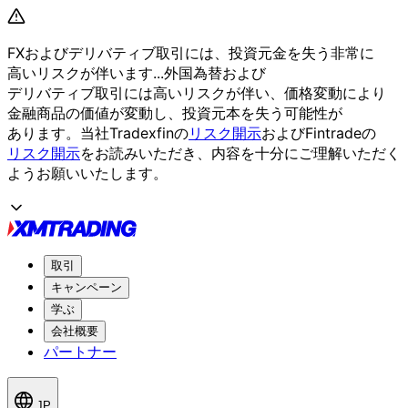
FXおよび
デリバティブ取引には、
投資元金を
失う
非常に
高いリスクが
伴います...
外国為替および
デリバティブ取引には
高いリスクが
伴い、
価格変動に
より
金融商品の
価値が
変動し、
投資元本を
失う
可能性が
あります。
当社Tradexfinの
リスク開示
および
Fintradeの
リスク開示
を
お読みいただき、
内容を
十分に
ご理解いただく
よう
お願い
いたします。
取引
キャンペーン
学ぶ
会社概要
パートナー
JP