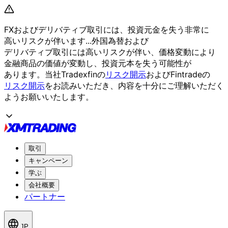
FXおよび
デリバティブ取引には、
投資元金を
失う
非常に
高いリスクが
伴います...
外国為替および
デリバティブ取引には
高いリスクが
伴い、
価格変動に
より
金融商品の
価値が
変動し、
投資元本を
失う
可能性が
あります。
当社Tradexfinの
リスク開示
および
Fintradeの
リスク開示
を
お読みいただき、
内容を
十分に
ご理解いただく
よう
お願い
いたします。
取引
キャンペーン
学ぶ
会社概要
パートナー
JP