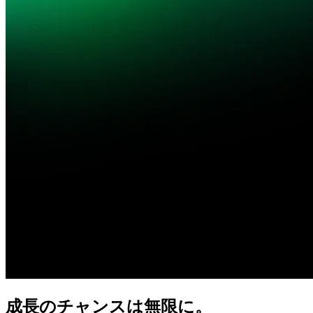
成長の
チャンスは
無限に。