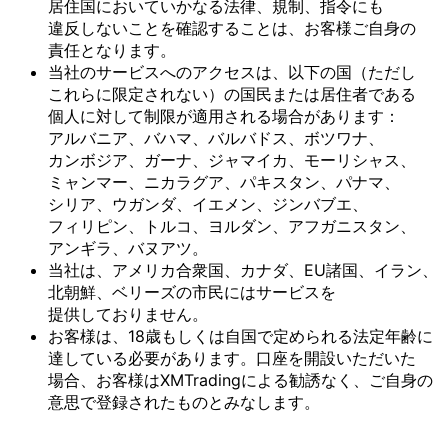
居住国に
おいて
いかなる
法律、
規制、
指令にも
違反しない
ことを
確認する
ことは、
お客様
ご自身の
責任と
なります。
当社の
サービスへの
アクセスは、
以下の
国
（ただし
これらに
限定されない）の
国民または
居住者である
個人に
対して
制限が
適用される
場合が
あります：
アルバニア、
バハマ、
バルバドス、
ボツワナ、
カンボジア、
ガーナ、
ジャマイカ、
モーリシャス、
ミャンマー、
ニカラグア、
パキスタン、
パナマ、
シリア、
ウガンダ、
イエメン、
ジンバブエ、
フィリピン、
トルコ、
ヨルダン、
アフガニスタン、
アンギラ、
バヌアツ。
当社は、
アメリカ合衆国、
カナダ、
EU諸国、
イラン、
北朝鮮、
ベリーズの
市民には
サービスを
提供しておりません。
お客様は、
18歳も
しくは
自国で
定められる
法定年齢に
達している
必要が
あります。
口座を
開設いただいた
場合、
お客様は
XMTradingに
よる
勧誘なく、
ご自身の
意思で
登録された
ものとみなします。