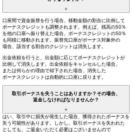
口座間で
資金振替を
行う
場合、
移動金額の
割合に
比例して
ボーナスクレジットも
調整されます。
例えば、
残高の
50％
を
他の
口座へ
振り替えた
場合、
ボーナスクレジットの
50％
も
同様に
移動されます。
振替先口座が
ボーナス対象外の
場合、
該当する
割合の
クレジットは
消失します。
出金依頼を
行うと、
出金額に
応じて
ボーナスクレジットが
比例して
消失します。
出金依頼を
キャンセルした
場合、
または
何らかの
理由で
却下された
場合、
消失した
ボーナスクレジットは
自動的に
口座に
戻ります。
取引ボーナスを
失う
ことは
ありますか？
その
場合、
返金しなければ
なりませんか？
はい、
取引中に
損失が
発生した
場合、
獲得された
ボーナスを
失う
可能性が
あります。
しかし、
取引ボーナスを
失われた
としても、
ご返金いただく
必要は
ございませんので