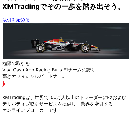
XMTradingで
その
一歩を
踏み出そう。
取引を始める
極限の
取引を
Visa Cash App Racing Bulls F1チームの
誇り
高きオフィシャルパートナー。
XMTradingは、
世界で
100万人以上の
トレーダーに
FXおよび
デリバティブ取引サービスを
提供し、
業界を
牽引する
オンラインブローカーです。