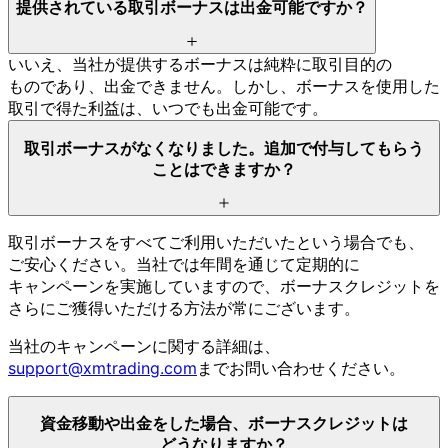
提供されている
取引ボーナスは
出金可能ですか？
いいえ、
当社が
提供する
ボーナスは
純粋に
取引目的の
ものであり、
出金できません。
しかし、
ボーナスを
使用した
取引で
得た
利益は、
いつでも
出金可能です。
取引ボーナスが
なくなりました。
追加で
付与して
もらう
ことは
できますか？
取引ボーナスを
すべて
ご利用いただいたと
いう
場合でも、
ご安心ください。
当社では
年間を
通じて
定期的に
キャンペーンを
実施していますので、
ボーナスクレジットを
さらに
ご獲得いただける
方
法が
常に
ございます。
当社の
キャンペーンに
関する
詳細は、
support@xmtrading.com
まで
お問い
合わせください。
資金移動や
出金を
した
場合、
ボーナスクレジットは
どうなりますか？