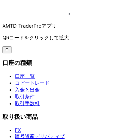
XMTD TraderProアプリ
QRコードを
クリックして
拡大
口座の種類
口座一覧
コピートレード
入金と出金
取引条件
取引手数料
取り扱い商品
FX
暗号資産デリバティブ