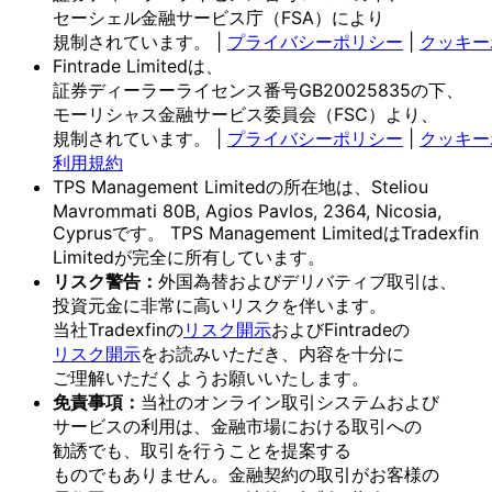
セーシェル金融サービス庁
（FSA）に
より
規制されています。
|
プライバシーポリシー
|
クッキー
Fintrade Limitedは、
証券ディーラーライセンス番号GB20025835の
下、
モーリシャス金融サービス委員会
（FSC）より、
規制されています。
|
プライバシーポリシー
|
クッキー
利用規約
TPS Management Limitedの
所在地は、
Steliou
Mavrommati 80B, Agios Pavlos, 2364, Nicosia,
Cyprusです。
TPS Management Limitedは
Tradexfin
Limitedが
完全に
所有しています。
リスク
警告：
外国為替および
デリバティブ取引は、
投資元金に
非常に
高いリスクを
伴います。
当社Tradexfinの
リスク開示
および
Fintradeの
リスク開示
を
お読みいただき、
内容を
十分に
ご理解いただく
よう
お願い
いたします。
免責事項：
当社の
オンライン取引システムおよび
サービスの
利用は、
金融市場に
おける
取引への
勧誘でも、
取引を
行う
ことを
提案する
ものでもありません。
金融契約の
取引が
お客様の