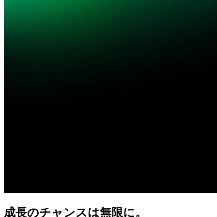
成長の
チャンスは
無限に。