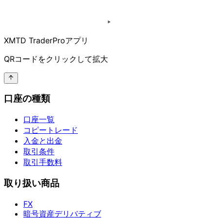
XMTD TraderProアプリ
QRコードを
クリックして
拡大
口座の種類
口座一覧
コピートレード
入金と出金
取引条件
取引手数料
取り扱い商品
FX
暗号資産デリバティブ