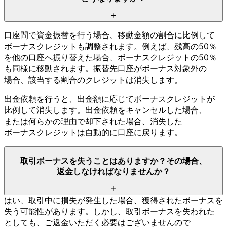
口座間で
資金振替を
行う
場合、
移動金額の
割合に
比例して
ボーナスクレジットも
調整されます。
例えば、
残高の
50％
を
他の
口座へ
振り替えた
場合、
ボーナスクレジットの
50％
も
同様に
移動されます。
振替先口座が
ボーナス対象外の
場合、
該当する
割合の
クレジットは
消失します。
出金依頼を
行うと、
出金額に
応じて
ボーナスクレジットが
比例して
消失します。
出金依頼を
キャンセルした
場合、
または
何らかの
理由で
却下された
場合、
消失した
ボーナスクレジットは
自動的に
口座に
戻ります。
取引ボーナスを
失う
ことは
ありますか？
その
場合、
返金しなければ
なりませんか？
はい、
取引中に
損失が
発生した
場合、
獲得された
ボーナスを
失う
可能性が
あります。
しかし、
取引ボーナスを
失われた
としても、
ご返金いただく
必要は
ございませんので