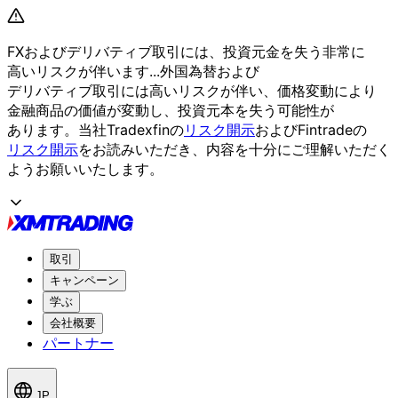
FXおよび
デリバティブ取引には、
投資元金を
失う
非常に
高いリスクが
伴います...
外国為替および
デリバティブ取引には
高いリスクが
伴い、
価格変動に
より
金融商品の
価値が
変動し、
投資元本を
失う
可能性が
あります。
当社Tradexfinの
リスク開示
および
Fintradeの
リスク開示
を
お読みいただき、
内容を
十分に
ご理解いただく
よう
お願い
いたします。
取引
キャンペーン
学ぶ
会社概要
パートナー
JP