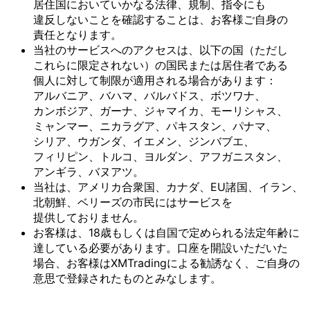
居住国に
おいて
いかなる
法律、
規制、
指令にも
違反しない
ことを
確認する
ことは、
お客様
ご自身の
責任と
なります。
当社の
サービスへの
アクセスは、
以下の
国
（ただし
これらに
限定されない）の
国民または
居住者である
個人に
対して
制限が
適用される
場合が
あります：
アルバニア、
バハマ、
バルバドス、
ボツワナ、
カンボジア、
ガーナ、
ジャマイカ、
モーリシャス、
ミャンマー、
ニカラグア、
パキスタン、
パナマ、
シリア、
ウガンダ、
イエメン、
ジンバブエ、
フィリピン、
トルコ、
ヨルダン、
アフガニスタン、
アンギラ、
バヌアツ。
当社は、
アメリカ合衆国、
カナダ、
EU諸国、
イラン、
北朝鮮、
ベリーズの
市民には
サービスを
提供しておりません。
お客様は、
18歳も
しくは
自国で
定められる
法定年齢に
達している
必要が
あります。
口座を
開設いただいた
場合、
お客様は
XMTradingに
よる
勧誘なく、
ご自身の
意思で
登録された
ものとみなします。