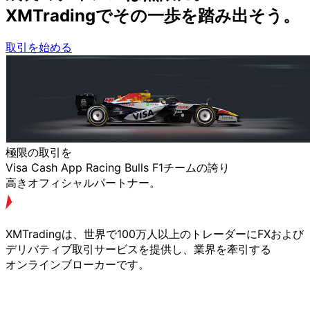
XMTradingで
その
一歩を
踏み出そう。
取引を始める
極限の
取引を
Visa Cash App Racing Bulls F1チームの
誇り
高きオフィシャルパートナー。
XMTradingは、
世界で
100万人以上の
トレーダーに
FXおよび
デリバティブ取引サービスを
提供し、
業界を
牽引する
オンラインブローカーです。