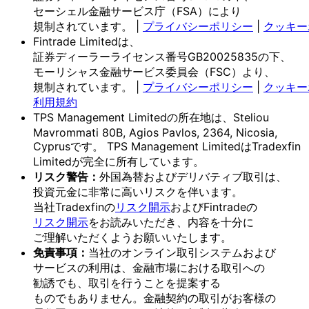
セーシェル金融サービス庁
（FSA）に
より
規制されています。
|
プライバシーポリシー
|
クッキー
Fintrade Limitedは、
証券ディーラーライセンス番号GB20025835の
下、
モーリシャス金融サービス委員会
（FSC）より、
規制されています。
|
プライバシーポリシー
|
クッキー
利用規約
TPS Management Limitedの
所在地は、
Steliou
Mavrommati 80B, Agios Pavlos, 2364, Nicosia,
Cyprusです。
TPS Management Limitedは
Tradexfin
Limitedが
完全に
所有しています。
リスク
警告：
外国為替および
デリバティブ取引は、
投資元金に
非常に
高いリスクを
伴います。
当社Tradexfinの
リスク開示
および
Fintradeの
リスク開示
を
お読みいただき、
内容を
十分に
ご理解いただく
よう
お願い
いたします。
免責事項：
当社の
オンライン取引システムおよび
サービスの
利用は、
金融市場に
おける
取引への
勧誘でも、
取引を
行う
ことを
提案する
ものでもありません。
金融契約の
取引が
お客様の