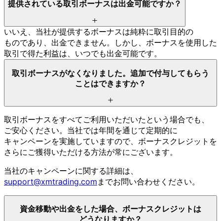
提供されている
取引ボーナスは
出金可能ですか？
いいえ、
当社が
提供する
ボーナスは
純粋に
取引目的の
ものであり、
出金できません。
しかし、
ボーナスを
使用した
取引で
得た
利益は、
いつでも
出金可能です。
取引ボーナスが
なくなりました。
追加で
付与して
もらう
ことは
できますか？
取引ボーナスを
すべて
ご利用いただいたと
いう
場合でも、
ご安心ください。
当社では
年間を
通じて
定期的に
キャンペーンを
実施していますので、
ボーナスクレジットを
さらに
ご獲得いただける
方
法が
常に
ございます。
当社の
キャンペーンに
関する
詳細は、
support@xmtrading.com
まで
お問い
合わせください。
資金移動や
出金を
した
場合、
ボーナスクレジットは
どうなりますか？