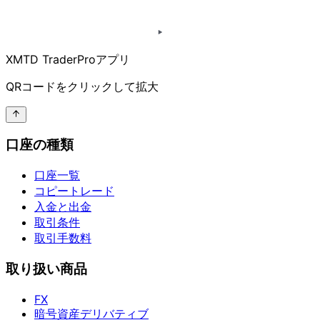
XMTD TraderProアプリ
QRコードを
クリックして
拡大
口座の種類
口座一覧
コピートレード
入金と出金
取引条件
取引手数料
取り扱い商品
FX
暗号資産デリバティブ