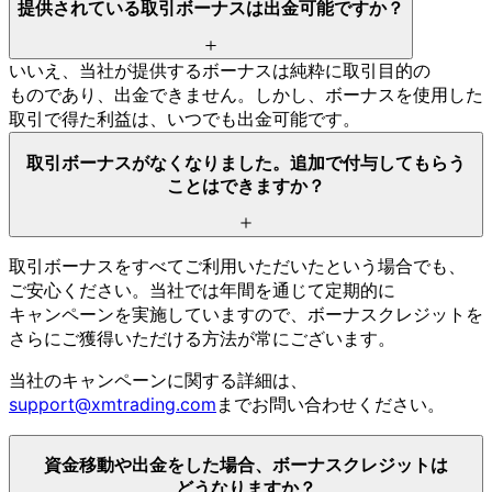
提供されている
取引ボーナスは
出金可能ですか？
いいえ、
当社が
提供する
ボーナスは
純粋に
取引目的の
ものであり、
出金できません。
しかし、
ボーナスを
使用した
取引で
得た
利益は、
いつでも
出金可能です。
取引ボーナスが
なくなりました。
追加で
付与して
もらう
ことは
できますか？
取引ボーナスを
すべて
ご利用いただいたと
いう
場合でも、
ご安心ください。
当社では
年間を
通じて
定期的に
キャンペーンを
実施していますので、
ボーナスクレジットを
さらに
ご獲得いただける
方
法が
常に
ございます。
当社の
キャンペーンに
関する
詳細は、
support@xmtrading.com
まで
お問い
合わせください。
資金移動や
出金を
した
場合、
ボーナスクレジットは
どうなりますか？