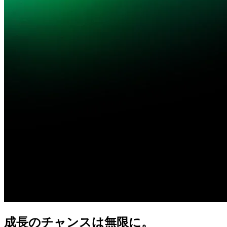
成長の
チャンスは
無限に。