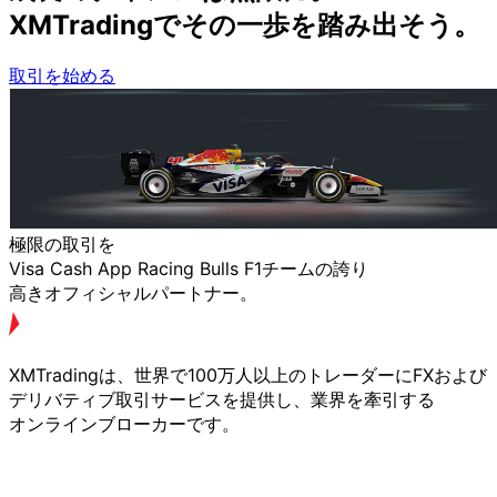
XMTradingで
その
一歩を
踏み出そう。
取引を始める
極限の
取引を
Visa Cash App Racing Bulls F1チームの
誇り
高きオフィシャルパートナー。
XMTradingは、
世界で
100万人以上の
トレーダーに
FXおよび
デリバティブ取引サービスを
提供し、
業界を
牽引する
オンラインブローカーです。