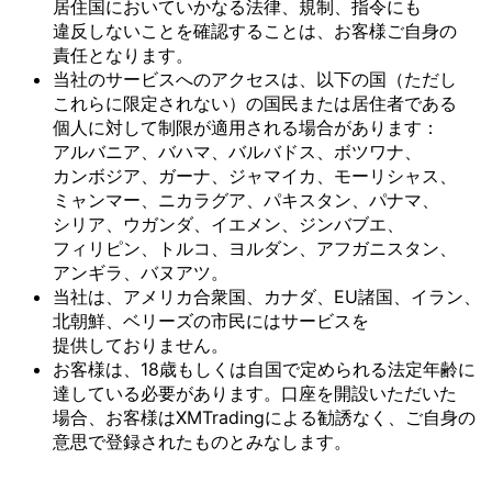
居住国に
おいて
いかなる
法律、
規制、
指令にも
違反しない
ことを
確認する
ことは、
お客様
ご自身の
責任と
なります。
当社の
サービスへの
アクセスは、
以下の
国
（ただし
これらに
限定されない）の
国民または
居住者である
個人に
対して
制限が
適用される
場合が
あります：
アルバニア、
バハマ、
バルバドス、
ボツワナ、
カンボジア、
ガーナ、
ジャマイカ、
モーリシャス、
ミャンマー、
ニカラグア、
パキスタン、
パナマ、
シリア、
ウガンダ、
イエメン、
ジンバブエ、
フィリピン、
トルコ、
ヨルダン、
アフガニスタン、
アンギラ、
バヌアツ。
当社は、
アメリカ合衆国、
カナダ、
EU諸国、
イラン、
北朝鮮、
ベリーズの
市民には
サービスを
提供しておりません。
お客様は、
18歳も
しくは
自国で
定められる
法定年齢に
達している
必要が
あります。
口座を
開設いただいた
場合、
お客様は
XMTradingに
よる
勧誘なく、
ご自身の
意思で
登録された
ものとみなします。