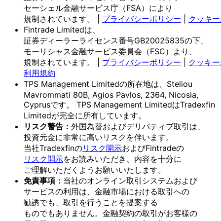
セーシェル金融サービス庁
（FSA）に
より
規制されています。
|
プライバシーポリシー
|
クッキー
Fintrade Limitedは、
証券ディーラーライセンス番号GB20025835の
下、
モーリシャス金融サービス委員会
（FSC）より、
規制されています。
|
プライバシーポリシー
|
クッキー
利用規約
TPS Management Limitedの
所在地は、
Steliou
Mavrommati 80B, Agios Pavlos, 2364, Nicosia,
Cyprusです。
TPS Management Limitedは
Tradexfin
Limitedが
完全に
所有しています。
リスク
警告：
外国為替および
デリバティブ取引は、
投資元金に
非常に
高いリスクを
伴います。
当社Tradexfinの
リスク開示
および
Fintradeの
リスク開示
を
お読みいただき、
内容を
十分に
ご理解いただく
よう
お願い
いたします。
免責事項：
当社の
オンライン取引システムおよび
サービスの
利用は、
金融市場に
おける
取引への
勧誘でも、
取引を
行う
ことを
提案する
ものでもありません。
金融契約の
取引が
お客様の