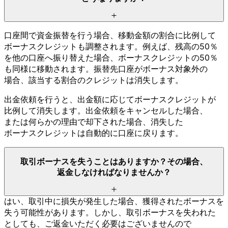
口座間で
資金振替を
行う
場合、
移動金額の
割合に
比例して
ボーナスクレジットも
調整されます。
例えば、
残高の
50％
を
他の
口座へ
振り替えた
場合、
ボーナスクレジットの
50％
も
同様に
移動されます。
振替先口座が
ボーナス対象外の
場合、
該当する
割合の
クレジットは
消失します。
出金依頼を
行うと、
出金額に
応じて
ボーナスクレジットが
比例して
消失します。
出金依頼を
キャンセルした
場合、
または
何らかの
理由で
却下された
場合、
消失した
ボーナスクレジットは
自動的に
口座に
戻ります。
取引ボーナスを
失う
ことは
ありますか？
その
場合、
返金しなければ
なりませんか？
はい、
取引中に
損失が
発生した
場合、
獲得された
ボーナスを
失う
可能性が
あります。
しかし、
取引ボーナスを
失われた
としても、
ご返金いただく
必要は
ございませんので