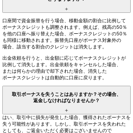
口座間で
資金振替を
行う
場合、
移動金額の
割合に
比例して
ボーナスクレジットも
調整されます。
例えば、
残高の
50％
を
他の
口座へ
振り替えた
場合、
ボーナスクレジットの
50％
も
同様に
移動されます。
振替先口座が
ボーナス対象外の
場合、
該当する
割合の
クレジットは
消失します。
出金依頼を
行うと、
出金額に
応じて
ボーナスクレジットが
比例して
消失します。
出金依頼を
キャンセルした
場合、
または
何らかの
理由で
却下された
場合、
消失した
ボーナスクレジットは
自動的に
口座に
戻ります。
取引ボーナスを
失う
ことは
ありますか？
その
場合、
返金しなければ
なりませんか？
はい、
取引中に
損失が
発生した
場合、
獲得された
ボーナスを
失う
可能性が
あります。
しかし、
取引ボーナスを
失われた
としても、
ご返金いただく
必要は
ございませんので