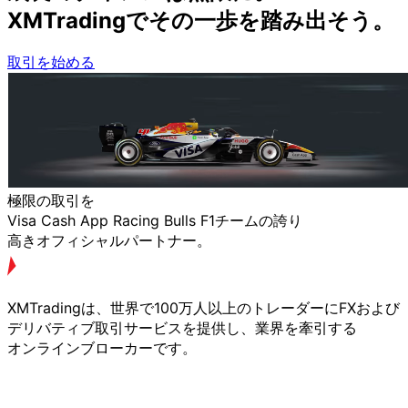
XMTradingで
その
一歩を
踏み出そう。
取引を始める
極限の
取引を
Visa Cash App Racing Bulls F1チームの
誇り
高きオフィシャルパートナー。
XMTradingは、
世界で
100万人以上の
トレーダーに
FXおよび
デリバティブ取引サービスを
提供し、
業界を
牽引する
オンラインブローカーです。