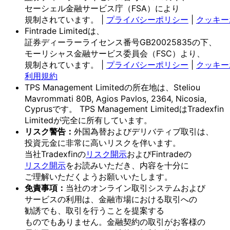
セーシェル金融サービス庁
（FSA）に
より
規制されています。
|
プライバシーポリシー
|
クッキー
Fintrade Limitedは、
証券ディーラーライセンス番号GB20025835の
下、
モーリシャス金融サービス委員会
（FSC）より、
規制されています。
|
プライバシーポリシー
|
クッキー
利用規約
TPS Management Limitedの
所在地は、
Steliou
Mavrommati 80B, Agios Pavlos, 2364, Nicosia,
Cyprusです。
TPS Management Limitedは
Tradexfin
Limitedが
完全に
所有しています。
リスク
警告：
外国為替および
デリバティブ取引は、
投資元金に
非常に
高いリスクを
伴います。
当社Tradexfinの
リスク開示
および
Fintradeの
リスク開示
を
お読みいただき、
内容を
十分に
ご理解いただく
よう
お願い
いたします。
免責事項：
当社の
オンライン取引システムおよび
サービスの
利用は、
金融市場に
おける
取引への
勧誘でも、
取引を
行う
ことを
提案する
ものでもありません。
金融契約の
取引が
お客様の