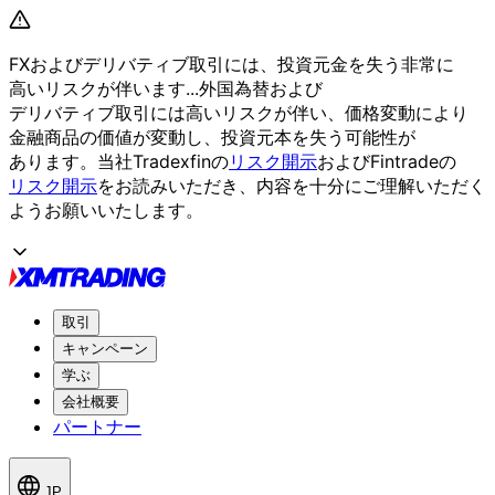
FXおよび
デリバティブ取引には、
投資元金を
失う
非常に
高いリスクが
伴います...
外国為替および
デリバティブ取引には
高いリスクが
伴い、
価格変動に
より
金融商品の
価値が
変動し、
投資元本を
失う
可能性が
あります。
当社Tradexfinの
リスク開示
および
Fintradeの
リスク開示
を
お読みいただき、
内容を
十分に
ご理解いただく
よう
お願い
いたします。
取引
キャンペーン
学ぶ
会社概要
パートナー
JP