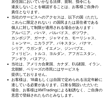
居住国に
おいて
いかなる
法律、
規制、
指令にも
違反しない
ことを
確認する
ことは、
お客様
ご自身の
責任と
なります。
当社の
サービスへの
アクセスは、
以下の
国
（ただし
これらに
限定されない）の
国民または
居住者である
個人に
対して
制限が
適用される
場合が
あります：
アルバニア、
バハマ、
バルバドス、
ボツワナ、
カンボジア、
ガーナ、
ジャマイカ、
モーリシャス、
ミャンマー、
ニカラグア、
パキスタン、
パナマ、
シリア、
ウガンダ、
イエメン、
ジンバブエ、
フィリピン、
トルコ、
ヨルダン、
アフガニスタン、
アンギラ、
バヌアツ。
当社は、
アメリカ合衆国、
カナダ、
EU諸国、
イラン、
北朝鮮、
ベリーズの
市民には
サービスを
提供しておりません。
お客様は、
18歳も
しくは
自国で
定められる
法定年齢に
達している
必要が
あります。
口座を
開設いただいた
場合、
お客様は
XMTradingに
よる
勧誘なく、
ご自身の
意思で
登録された
ものとみなします。