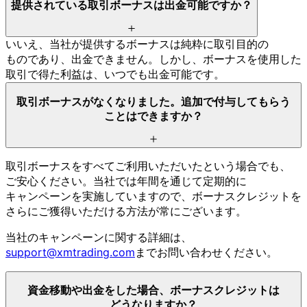
提供されている
取引ボーナスは
出金可能ですか？
いいえ、
当社が
提供する
ボーナスは
純粋に
取引目的の
ものであり、
出金できません。
しかし、
ボーナスを
使用した
取引で
得た
利益は、
いつでも
出金可能です。
取引ボーナスが
なくなりました。
追加で
付与して
もらう
ことは
できますか？
取引ボーナスを
すべて
ご利用いただいたと
いう
場合でも、
ご安心ください。
当社では
年間を
通じて
定期的に
キャンペーンを
実施していますので、
ボーナスクレジットを
さらに
ご獲得いただける
方
法が
常に
ございます。
当社の
キャンペーンに
関する
詳細は、
support@xmtrading.com
まで
お問い
合わせください。
資金移動や
出金を
した
場合、
ボーナスクレジットは
どうなりますか？