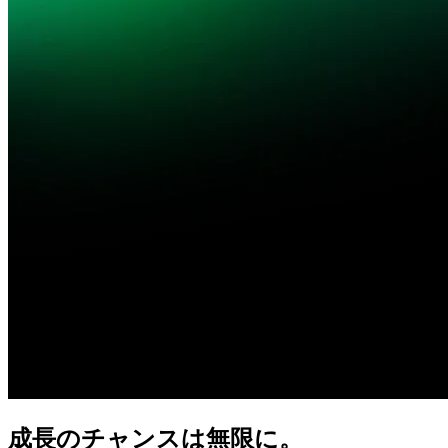
成長の
チャンスは
無限に。