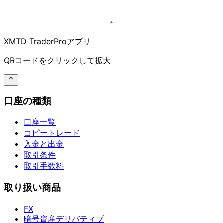
XMTD TraderProアプリ
QRコードを
クリックして
拡大
口座の種類
口座一覧
コピートレード
入金と出金
取引条件
取引手数料
取り扱い商品
FX
暗号資産デリバティブ