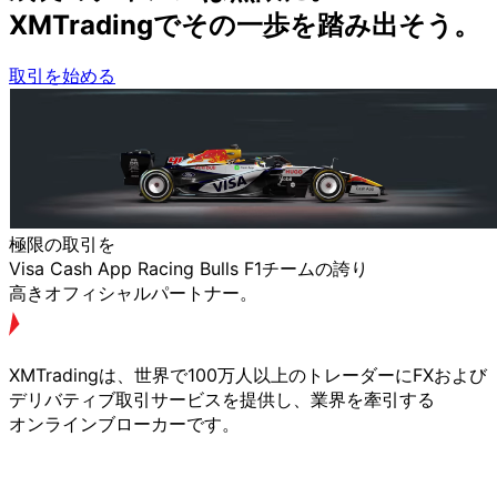
XMTradingで
その
一歩を
踏み出そう。
取引を始める
極限の
取引を
Visa Cash App Racing Bulls F1チームの
誇り
高きオフィシャルパートナー。
XMTradingは、
世界で
100万人以上の
トレーダーに
FXおよび
デリバティブ取引サービスを
提供し、
業界を
牽引する
オンラインブローカーです。