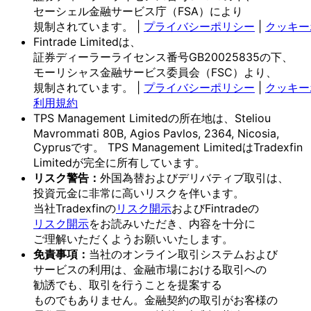
セーシェル金融サービス庁
（FSA）に
より
規制されています。
|
プライバシーポリシー
|
クッキー
Fintrade Limitedは、
証券ディーラーライセンス番号GB20025835の
下、
モーリシャス金融サービス委員会
（FSC）より、
規制されています。
|
プライバシーポリシー
|
クッキー
利用規約
TPS Management Limitedの
所在地は、
Steliou
Mavrommati 80B, Agios Pavlos, 2364, Nicosia,
Cyprusです。
TPS Management Limitedは
Tradexfin
Limitedが
完全に
所有しています。
リスク
警告：
外国為替および
デリバティブ取引は、
投資元金に
非常に
高いリスクを
伴います。
当社Tradexfinの
リスク開示
および
Fintradeの
リスク開示
を
お読みいただき、
内容を
十分に
ご理解いただく
よう
お願い
いたします。
免責事項：
当社の
オンライン取引システムおよび
サービスの
利用は、
金融市場に
おける
取引への
勧誘でも、
取引を
行う
ことを
提案する
ものでもありません。
金融契約の
取引が
お客様の