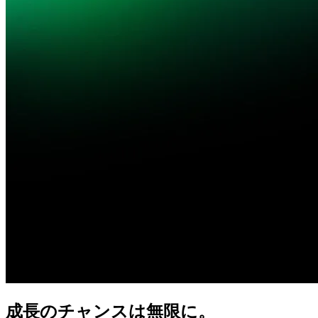
成長の
チャンスは
無限に。