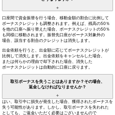
口座間で
資金振替を
行う
場合、
移動金額の
割合に
比例して
ボーナスクレジットも
調整されます。
例えば、
残高の
50％
を
他の
口座へ
振り替えた
場合、
ボーナスクレジットの
50％
も
同様に
移動されます。
振替先口座が
ボーナス対象外の
場合、
該当する
割合の
クレジットは
消失します。
出金依頼を
行うと、
出金額に
応じて
ボーナスクレジットが
比例して
消失します。
出金依頼を
キャンセルした
場合、
または
何らかの
理由で
却下された
場合、
消失した
ボーナスクレジットは
自動的に
口座に
戻ります。
取引ボーナスを
失う
ことは
ありますか？
その
場合、
返金しなければ
なりませんか？
はい、
取引中に
損失が
発生した
場合、
獲得された
ボーナスを
失う
可能性が
あります。
しかし、
取引ボーナスを
失われた
としても、
ご返金いただく
必要は
ございませんので