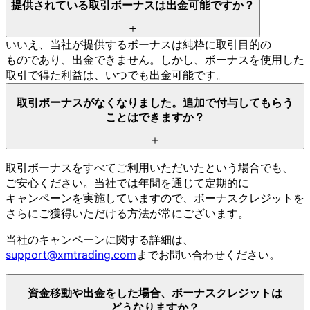
提供されている
取引ボーナスは
出金可能ですか？
いいえ、
当社が
提供する
ボーナスは
純粋に
取引目的の
ものであり、
出金できません。
しかし、
ボーナスを
使用した
取引で
得た
利益は、
いつでも
出金可能です。
取引ボーナスが
なくなりました。
追加で
付与して
もらう
ことは
できますか？
取引ボーナスを
すべて
ご利用いただいたと
いう
場合でも、
ご安心ください。
当社では
年間を
通じて
定期的に
キャンペーンを
実施していますので、
ボーナスクレジットを
さらに
ご獲得いただける
方
法が
常に
ございます。
当社の
キャンペーンに
関する
詳細は、
support@xmtrading.com
まで
お問い
合わせください。
資金移動や
出金を
した
場合、
ボーナスクレジットは
どうなりますか？