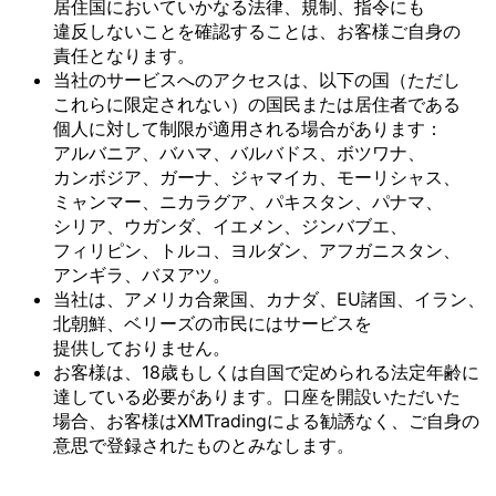
居住国に
おいて
いかなる
法律、
規制、
指令にも
違反しない
ことを
確認する
ことは、
お客様
ご自身の
責任と
なります。
当社の
サービスへの
アクセスは、
以下の
国
（ただし
これらに
限定されない）の
国民または
居住者である
個人に
対して
制限が
適用される
場合が
あります：
アルバニア、
バハマ、
バルバドス、
ボツワナ、
カンボジア、
ガーナ、
ジャマイカ、
モーリシャス、
ミャンマー、
ニカラグア、
パキスタン、
パナマ、
シリア、
ウガンダ、
イエメン、
ジンバブエ、
フィリピン、
トルコ、
ヨルダン、
アフガニスタン、
アンギラ、
バヌアツ。
当社は、
アメリカ合衆国、
カナダ、
EU諸国、
イラン、
北朝鮮、
ベリーズの
市民には
サービスを
提供しておりません。
お客様は、
18歳も
しくは
自国で
定められる
法定年齢に
達している
必要が
あります。
口座を
開設いただいた
場合、
お客様は
XMTradingに
よる
勧誘なく、
ご自身の
意思で
登録された
ものとみなします。