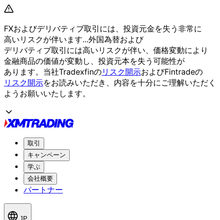
FXおよび
デリバティブ取引には、
投資元金を
失う
非常に
高いリスクが
伴います...
外国為替および
デリバティブ取引には
高いリスクが
伴い、
価格変動に
より
金融商品の
価値が
変動し、
投資元本を
失う
可能性が
あります。
当社Tradexfinの
リスク開示
および
Fintradeの
リスク開示
を
お読みいただき、
内容を
十分に
ご理解いただく
よう
お願い
いたします。
取引
キャンペーン
学ぶ
会社概要
パートナー
JP