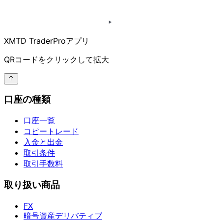
XMTD TraderProアプリ
QRコードを
クリックして
拡大
口座の種類
口座一覧
コピートレード
入金と出金
取引条件
取引手数料
取り扱い商品
FX
暗号資産デリバティブ