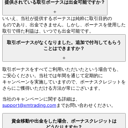
提供されている
取引ボーナスは
出金可能ですか？
いいえ、
当社が
提供する
ボーナスは
純粋に
取引目的の
ものであり、
出金できません。
しかし、
ボーナスを
使用した
取引で
得た
利益は、
いつでも
出金可能です。
取引ボーナスが
なくなりました。
追加で
付与して
もらう
ことは
できますか？
取引ボーナスを
すべて
ご利用いただいたと
いう
場合でも、
ご安心ください。
当社では
年間を
通じて
定期的に
キャンペーンを
実施していますので、
ボーナスクレジットを
さらに
ご獲得いただける
方
法が
常に
ございます。
当社の
キャンペーンに
関する
詳細は、
support@xmtrading.com
まで
お問い
合わせください。
資金移動や
出金を
した
場合、
ボーナスクレジットは
どうなりますか？