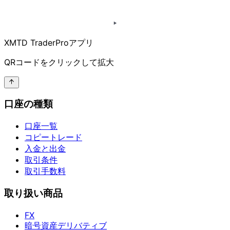
XMTD TraderProアプリ
QRコードを
クリックして
拡大
口座の種類
口座一覧
コピートレード
入金と出金
取引条件
取引手数料
取り扱い商品
FX
暗号資産デリバティブ