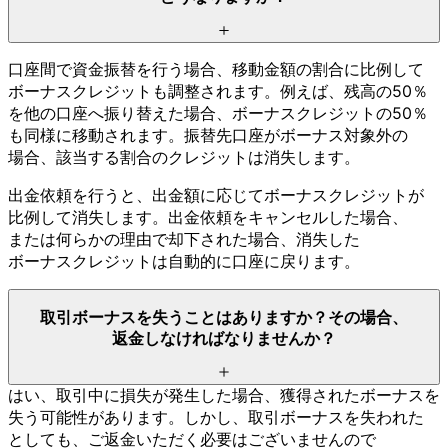
口座間で
資金振替を
行う
場合、
移動金額の
割合に
比例して
ボーナスクレジットも
調整されます。
例えば、
残高の
50％
を
他の
口座へ
振り替えた
場合、
ボーナスクレジットの
50％
も
同様に
移動されます。
振替先口座が
ボーナス対象外の
場合、
該当する
割合の
クレジットは
消失します。
出金依頼を
行うと、
出金額に
応じて
ボーナスクレジットが
比例して
消失します。
出金依頼を
キャンセルした
場合、
または
何らかの
理由で
却下された
場合、
消失した
ボーナスクレジットは
自動的に
口座に
戻ります。
取引ボーナスを
失う
ことは
ありますか？
その
場合、
返金しなければ
なりませんか？
はい、
取引中に
損失が
発生した
場合、
獲得された
ボーナスを
失う
可能性が
あります。
しかし、
取引ボーナスを
失われた
としても、
ご返金いただく
必要は
ございませんので