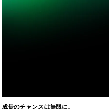
成長の
チャンスは
無限に。