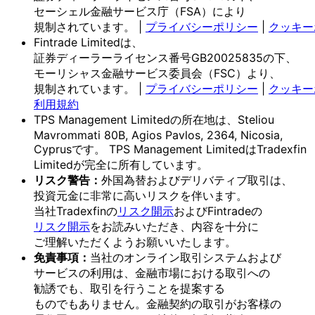
セーシェル金融サービス庁
（FSA）に
より
規制されています。
|
プライバシーポリシー
|
クッキー
Fintrade Limitedは、
証券ディーラーライセンス番号GB20025835の
下、
モーリシャス金融サービス委員会
（FSC）より、
規制されています。
|
プライバシーポリシー
|
クッキー
利用規約
TPS Management Limitedの
所在地は、
Steliou
Mavrommati 80B, Agios Pavlos, 2364, Nicosia,
Cyprusです。
TPS Management Limitedは
Tradexfin
Limitedが
完全に
所有しています。
リスク
警告：
外国為替および
デリバティブ取引は、
投資元金に
非常に
高いリスクを
伴います。
当社Tradexfinの
リスク開示
および
Fintradeの
リスク開示
を
お読みいただき、
内容を
十分に
ご理解いただく
よう
お願い
いたします。
免責事項：
当社の
オンライン取引システムおよび
サービスの
利用は、
金融市場に
おける
取引への
勧誘でも、
取引を
行う
ことを
提案する
ものでもありません。
金融契約の
取引が
お客様の