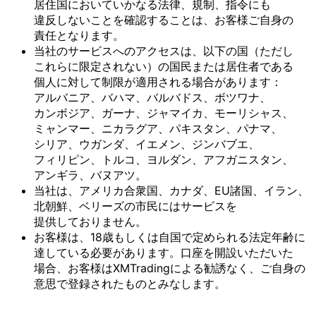
居住国に
おいて
いかなる
法律、
規制、
指令にも
違反しない
ことを
確認する
ことは、
お客様
ご自身の
責任と
なります。
当社の
サービスへの
アクセスは、
以下の
国
（ただし
これらに
限定されない）の
国民または
居住者である
個人に
対して
制限が
適用される
場合が
あります：
アルバニア、
バハマ、
バルバドス、
ボツワナ、
カンボジア、
ガーナ、
ジャマイカ、
モーリシャス、
ミャンマー、
ニカラグア、
パキスタン、
パナマ、
シリア、
ウガンダ、
イエメン、
ジンバブエ、
フィリピン、
トルコ、
ヨルダン、
アフガニスタン、
アンギラ、
バヌアツ。
当社は、
アメリカ合衆国、
カナダ、
EU諸国、
イラン、
北朝鮮、
ベリーズの
市民には
サービスを
提供しておりません。
お客様は、
18歳も
しくは
自国で
定められる
法定年齢に
達している
必要が
あります。
口座を
開設いただいた
場合、
お客様は
XMTradingに
よる
勧誘なく、
ご自身の
意思で
登録された
ものとみなします。