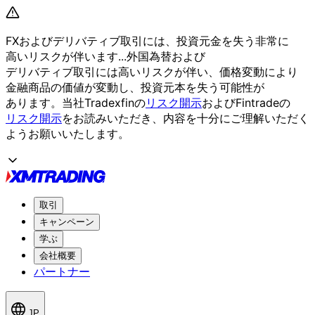
FXおよび
デリバティブ取引には、
投資元金を
失う
非常に
高いリスクが
伴います...
外国為替および
デリバティブ取引には
高いリスクが
伴い、
価格変動に
より
金融商品の
価値が
変動し、
投資元本を
失う
可能性が
あります。
当社Tradexfinの
リスク開示
および
Fintradeの
リスク開示
を
お読みいただき、
内容を
十分に
ご理解いただく
よう
お願い
いたします。
取引
キャンペーン
学ぶ
会社概要
パートナー
JP