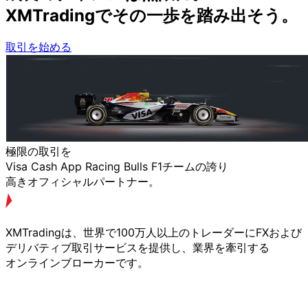
XMTradingで
その
一歩を
踏み出そう。
取引を始める
極限の
取引を
Visa Cash App Racing Bulls F1チームの
誇り
高きオフィシャルパートナー。
XMTradingは、
世界で
100万人以上の
トレーダーに
FXおよび
デリバティブ取引サービスを
提供し、
業界を
牽引する
オンラインブローカーです。