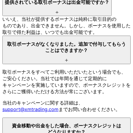
提供されている
取引ボーナスは
出金可能ですか？
いいえ、
当社が
提供する
ボーナスは
純粋に
取引目的の
ものであり、
出金できません。
しかし、
ボーナスを
使用した
取引で
得た
利益は、
いつでも
出金可能です。
取引ボーナスが
なくなりました。
追加で
付与して
もらう
ことは
できますか？
取引ボーナスを
すべて
ご利用いただいたと
いう
場合でも、
ご安心ください。
当社では
年間を
通じて
定期的に
キャンペーンを
実施していますので、
ボーナスクレジットを
さらに
ご獲得いただける
方
法が
常に
ございます。
当社の
キャンペーンに
関する
詳細は、
support@xmtrading.com
まで
お問い
合わせください。
資金移動や
出金を
した
場合、
ボーナスクレジットは
どうなりますか？