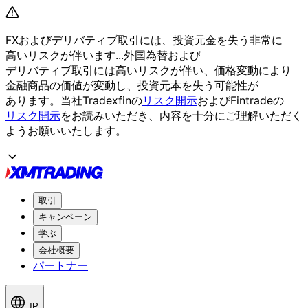
FXおよび
デリバティブ取引には、
投資元金を
失う
非常に
高いリスクが
伴います...
外国為替および
デリバティブ取引には
高いリスクが
伴い、
価格変動に
より
金融商品の
価値が
変動し、
投資元本を
失う
可能性が
あります。
当社Tradexfinの
リスク開示
および
Fintradeの
リスク開示
を
お読みいただき、
内容を
十分に
ご理解いただく
よう
お願い
いたします。
取引
キャンペーン
学ぶ
会社概要
パートナー
JP