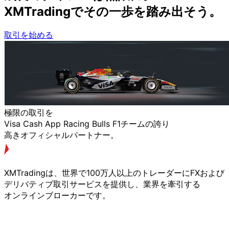
XMTradingで
その
一歩を
踏み出そう。
取引を始める
極限の
取引を
Visa Cash App Racing Bulls F1チームの
誇り
高きオフィシャルパートナー。
XMTradingは、
世界で
100万人以上の
トレーダーに
FXおよび
デリバティブ取引サービスを
提供し、
業界を
牽引する
オンラインブローカーです。