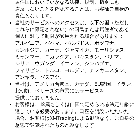
居住国に
おいて
いかなる
法律、
規制、
指令にも
違反しない
ことを
確認する
ことは、
お客様
ご自身の
責任と
なります。
当社の
サービスへの
アクセスは、
以下の
国
（ただし
これらに
限定されない）の
国民または
居住者である
個人に
対して
制限が
適用される
場合が
あります：
アルバニア、
バハマ、
バルバドス、
ボツワナ、
カンボジア、
ガーナ、
ジャマイカ、
モーリシャス、
ミャンマー、
ニカラグア、
パキスタン、
パナマ、
シリア、
ウガンダ、
イエメン、
ジンバブエ、
フィリピン、
トルコ、
ヨルダン、
アフガニスタン、
アンギラ、
バヌアツ。
当社は、
アメリカ合衆国、
カナダ、
EU諸国、
イラン、
北朝鮮、
ベリーズの
市民には
サービスを
提供しておりません。
お客様は、
18歳も
しくは
自国で
定められる
法定年齢に
達している
必要が
あります。
口座を
開設いただいた
場合、
お客様は
XMTradingに
よる
勧誘なく、
ご自身の
意思で
登録された
ものとみなします。