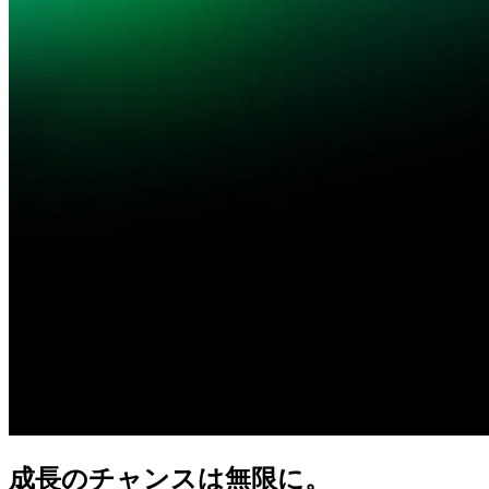
成長の
チャンスは
無限に。