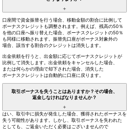
口座間で
資金振替を
行う
場合、
移動金額の
割合に
比例して
ボーナスクレジットも
調整されます。
例えば、
残高の
50％
を
他の
口座へ
振り替えた
場合、
ボーナスクレジットの
50％
も
同様に
移動されます。
振替先口座が
ボーナス対象外の
場合、
該当する
割合の
クレジットは
消失します。
出金依頼を
行うと、
出金額に
応じて
ボーナスクレジットが
比例して
消失します。
出金依頼を
キャンセルした
場合、
または
何らかの
理由で
却下された
場合、
消失した
ボーナスクレジットは
自動的に
口座に
戻ります。
取引ボーナスを
失う
ことは
ありますか？
その
場合、
返金しなければ
なりませんか？
はい、
取引中に
損失が
発生した
場合、
獲得された
ボーナスを
失う
可能性が
あります。
しかし、
取引ボーナスを
失われた
としても、
ご返金いただく
必要は
ございませんので