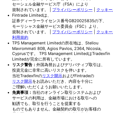
セーシェル金融サービス庁
（FSA）に
より
規制されています。
|
プライバシーポリシー
|
クッキー
Fintrade Limitedは、
証券ディーラーライセンス番号GB20025835の
下、
モーリシャス金融サービス委員会
（FSC）より、
規制されています。
|
プライバシーポリシー
|
クッキー
利用規約
TPS Management Limitedの
所在地は、
Steliou
Mavrommati 80B, Agios Pavlos, 2364, Nicosia,
Cyprusです。
TPS Management Limitedは
Tradexfin
Limitedが
完全に
所有しています。
リスク
警告：
外国為替および
デリバティブ取引は、
投資元金に
非常に
高いリスクを
伴います。
当社Tradexfinの
リスク開示
および
Fintradeの
リスク開示
を
お読みいただき、
内容を
十分に
ご理解いただく
よう
お願い
いたします。
免責事項：
当社の
オンライン取引システムおよび
サービスの
利用は、
金融市場に
おける
取引への
勧誘でも、
取引を
行う
ことを
提案する
ものでもありません。
金融契約の
取引が
お客様の