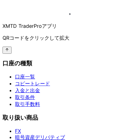
XMTD TraderProアプリ
QRコードを
クリックして
拡大
口座の種類
口座一覧
コピートレード
入金と出金
取引条件
取引手数料
取り扱い商品
FX
暗号資産デリバティブ