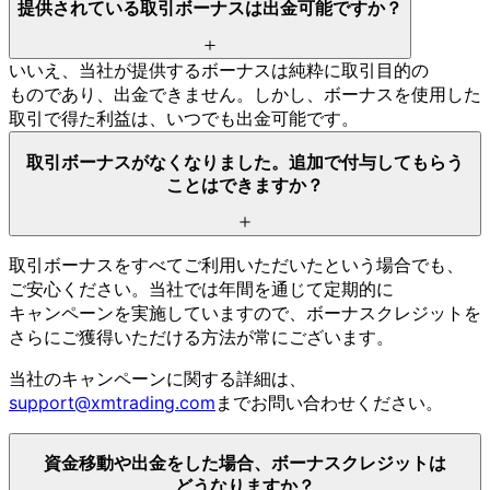
提供されている
取引ボーナスは
出金可能ですか？
いいえ、
当社が
提供する
ボーナスは
純粋に
取引目的の
ものであり、
出金できません。
しかし、
ボーナスを
使用した
取引で
得た
利益は、
いつでも
出金可能です。
取引ボーナスが
なくなりました。
追加で
付与して
もらう
ことは
できますか？
取引ボーナスを
すべて
ご利用いただいたと
いう
場合でも、
ご安心ください。
当社では
年間を
通じて
定期的に
キャンペーンを
実施していますので、
ボーナスクレジットを
さらに
ご獲得いただける
方
法が
常に
ございます。
当社の
キャンペーンに
関する
詳細は、
support@xmtrading.com
まで
お問い
合わせください。
資金移動や
出金を
した
場合、
ボーナスクレジットは
どうなりますか？