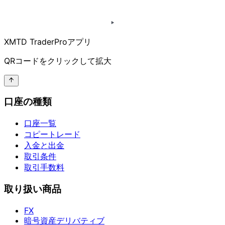
XMTD TraderProアプリ
QRコードを
クリックして
拡大
口座の種類
口座一覧
コピートレード
入金と出金
取引条件
取引手数料
取り扱い商品
FX
暗号資産デリバティブ