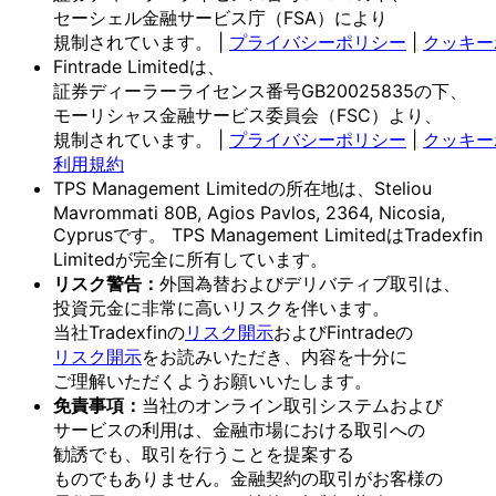
セーシェル金融サービス庁
（FSA）に
より
規制されています。
|
プライバシーポリシー
|
クッキー
Fintrade Limitedは、
証券ディーラーライセンス番号GB20025835の
下、
モーリシャス金融サービス委員会
（FSC）より、
規制されています。
|
プライバシーポリシー
|
クッキー
利用規約
TPS Management Limitedの
所在地は、
Steliou
Mavrommati 80B, Agios Pavlos, 2364, Nicosia,
Cyprusです。
TPS Management Limitedは
Tradexfin
Limitedが
完全に
所有しています。
リスク
警告：
外国為替および
デリバティブ取引は、
投資元金に
非常に
高いリスクを
伴います。
当社Tradexfinの
リスク開示
および
Fintradeの
リスク開示
を
お読みいただき、
内容を
十分に
ご理解いただく
よう
お願い
いたします。
免責事項：
当社の
オンライン取引システムおよび
サービスの
利用は、
金融市場に
おける
取引への
勧誘でも、
取引を
行う
ことを
提案する
ものでもありません。
金融契約の
取引が
お客様の