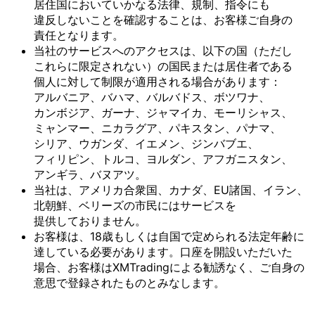
居住国に
おいて
いかなる
法律、
規制、
指令にも
違反しない
ことを
確認する
ことは、
お客様
ご自身の
責任と
なります。
当社の
サービスへの
アクセスは、
以下の
国
（ただし
これらに
限定されない）の
国民または
居住者である
個人に
対して
制限が
適用される
場合が
あります：
アルバニア、
バハマ、
バルバドス、
ボツワナ、
カンボジア、
ガーナ、
ジャマイカ、
モーリシャス、
ミャンマー、
ニカラグア、
パキスタン、
パナマ、
シリア、
ウガンダ、
イエメン、
ジンバブエ、
フィリピン、
トルコ、
ヨルダン、
アフガニスタン、
アンギラ、
バヌアツ。
当社は、
アメリカ合衆国、
カナダ、
EU諸国、
イラン、
北朝鮮、
ベリーズの
市民には
サービスを
提供しておりません。
お客様は、
18歳も
しくは
自国で
定められる
法定年齢に
達している
必要が
あります。
口座を
開設いただいた
場合、
お客様は
XMTradingに
よる
勧誘なく、
ご自身の
意思で
登録された
ものとみなします。