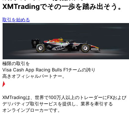
XMTradingで
その
一歩を
踏み出そう。
取引を始める
極限の
取引を
Visa Cash App Racing Bulls F1チームの
誇り
高きオフィシャルパートナー。
XMTradingは、
世界で
100万人以上の
トレーダーに
FXおよび
デリバティブ取引サービスを
提供し、
業界を
牽引する
オンラインブローカーです。