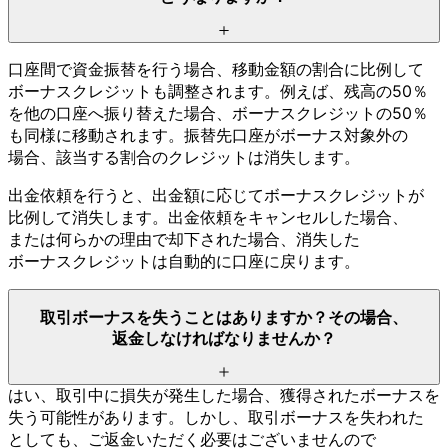
口座間で
資金振替を
行う
場合、
移動金額の
割合に
比例して
ボーナスクレジットも
調整されます。
例えば、
残高の
50％
を
他の
口座へ
振り替えた
場合、
ボーナスクレジットの
50％
も
同様に
移動されます。
振替先口座が
ボーナス対象外の
場合、
該当する
割合の
クレジットは
消失します。
出金依頼を
行うと、
出金額に
応じて
ボーナスクレジットが
比例して
消失します。
出金依頼を
キャンセルした
場合、
または
何らかの
理由で
却下された
場合、
消失した
ボーナスクレジットは
自動的に
口座に
戻ります。
取引ボーナスを
失う
ことは
ありますか？
その
場合、
返金しなければ
なりませんか？
はい、
取引中に
損失が
発生した
場合、
獲得された
ボーナスを
失う
可能性が
あります。
しかし、
取引ボーナスを
失われた
としても、
ご返金いただく
必要は
ございませんので