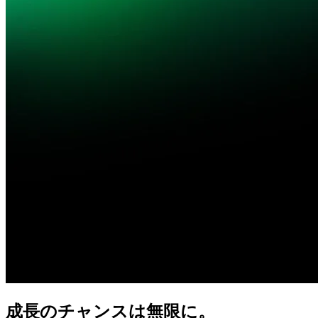
成長の
チャンスは
無限に。