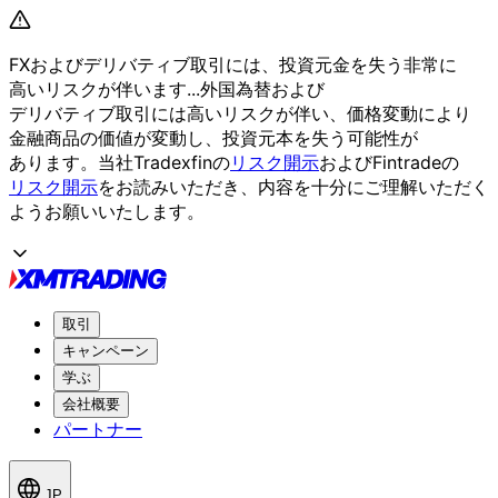
FXおよび
デリバティブ取引には、
投資元金を
失う
非常に
高いリスクが
伴います...
外国為替および
デリバティブ取引には
高いリスクが
伴い、
価格変動に
より
金融商品の
価値が
変動し、
投資元本を
失う
可能性が
あります。
当社Tradexfinの
リスク開示
および
Fintradeの
リスク開示
を
お読みいただき、
内容を
十分に
ご理解いただく
よう
お願い
いたします。
取引
キャンペーン
学ぶ
会社概要
パートナー
JP