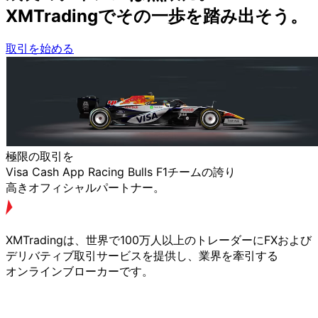
XMTradingで
その
一歩を
踏み出そう。
取引を始める
極限の
取引を
Visa Cash App Racing Bulls F1チームの
誇り
高きオフィシャルパートナー。
XMTradingは、
世界で
100万人以上の
トレーダーに
FXおよび
デリバティブ取引サービスを
提供し、
業界を
牽引する
オンラインブローカーです。