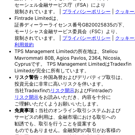
セーシェル金融サービス庁
（FSA）に
より
規制されています。
|
プライバシーポリシー
|
クッキー
Fintrade Limitedは、
証券ディーラーライセンス番号GB20025835の
下、
モーリシャス金融サービス委員会
（FSC）より、
規制されています。
|
プライバシーポリシー
|
クッキー
利用規約
TPS Management Limitedの
所在地は、
Steliou
Mavrommati 80B, Agios Pavlos, 2364, Nicosia,
Cyprusです。
TPS Management Limitedは
Tradexfin
Limitedが
完全に
所有しています。
リスク
警告：
外国為替および
デリバティブ取引は、
投資元金に
非常に
高いリスクを
伴います。
当社Tradexfinの
リスク開示
および
Fintradeの
リスク開示
を
お読みいただき、
内容を
十分に
ご理解いただく
よう
お願い
いたします。
免責事項：
当社の
オンライン取引システムおよび
サービスの
利用は、
金融市場に
おける
取引への
勧誘でも、
取引を
行う
ことを
提案する
ものでもありません。
金融契約の
取引が
お客様の