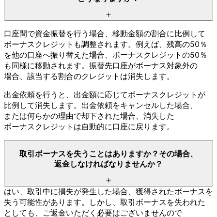
口座間で
資金振替を
行う
場合、
移動金額の
割合に
比例して
ボーナスクレジットも
調整されます。
例えば、
残高の
50％
を
他の
口座へ
振り替えた
場合、
ボーナスクレジットの
50％
も
同様に
移動されます。
振替先口座が
ボーナス対象外の
場合、
該当する
割合の
クレジットは
消失します。
出金依頼を
行うと、
出金額に
応じて
ボーナスクレジットが
比例して
消失します。
出金依頼を
キャンセルした
場合、
または
何らかの
理由で
却下された
場合、
消失した
ボーナスクレジットは
自動的に
口座に
戻ります。
取引ボーナスを
失う
ことは
ありますか？
その
場合、
返金しなければ
なりませんか？
はい、
取引中に
損失が
発生した
場合、
獲得された
ボーナスを
失う
可能性が
あります。
しかし、
取引ボーナスを
失われた
としても、
ご返金いただく
必要は
ございませんので