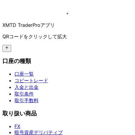
XMTD TraderProアプリ
QRコードを
クリックして
拡大
口座の種類
口座一覧
コピートレード
入金と出金
取引条件
取引手数料
取り扱い商品
FX
暗号資産デリバティブ