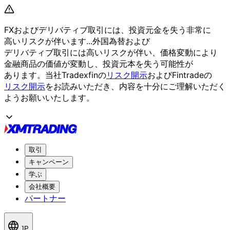
FXおよび
デリバティブ取引には、
投資元金を
失う
非常に
高いリスクが
伴います...
外国為替および
デリバティブ取引には
高いリスクが
伴い、
価格変動に
より
金融商品の
価値が
変動し、
投資元本を
失う
可能性が
あります。
当社Tradexfinの
リスク開示
および
Fintradeの
リスク開示
を
お読みいただき、
内容を
十分に
ご理解いただく
よう
お願い
いたします。
取引
キャンペーン
学ぶ
会社概要
パートナー
JP