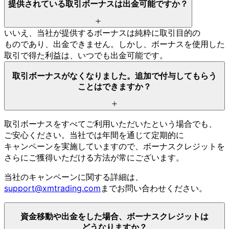
提供されている
取引ボーナスは
出金可能ですか？
いいえ、
当社が
提供する
ボーナスは
純粋に
取引目的の
ものであり、
出金できません。
しかし、
ボーナスを
使用した
取引で
得た
利益は、
いつでも
出金可能です。
取引ボーナスが
なくなりました。
追加で
付与して
もらう
ことは
できますか？
取引ボーナスを
すべて
ご利用いただいたと
いう
場合でも、
ご安心ください。
当社では
年間を
通じて
定期的に
キャンペーンを
実施していますので、
ボーナスクレジットを
さらに
ご獲得いただける
方
法が
常に
ございます。
当社の
キャンペーンに
関する
詳細は、
support@xmtrading.com
まで
お問い
合わせください。
資金移動や
出金を
した
場合、
ボーナスクレジットは
どうなりますか？