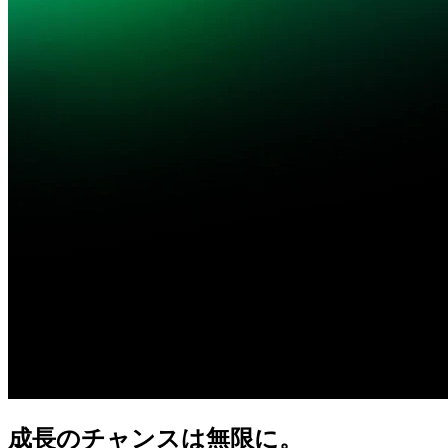
成長の
チャンスは
無限に。