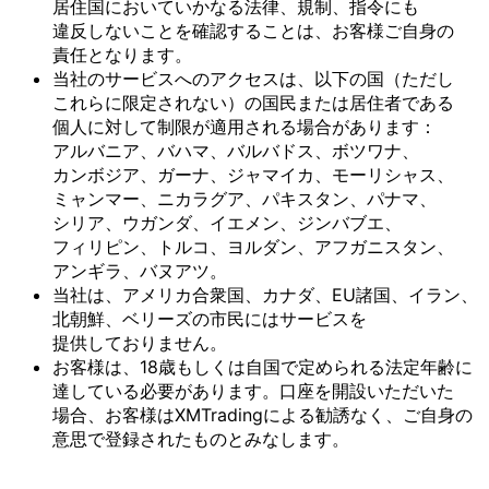
居住国に
おいて
いかなる
法律、
規制、
指令にも
違反しない
ことを
確認する
ことは、
お客様
ご自身の
責任と
なります。
当社の
サービスへの
アクセスは、
以下の
国
（ただし
これらに
限定されない）の
国民または
居住者である
個人に
対して
制限が
適用される
場合が
あります：
アルバニア、
バハマ、
バルバドス、
ボツワナ、
カンボジア、
ガーナ、
ジャマイカ、
モーリシャス、
ミャンマー、
ニカラグア、
パキスタン、
パナマ、
シリア、
ウガンダ、
イエメン、
ジンバブエ、
フィリピン、
トルコ、
ヨルダン、
アフガニスタン、
アンギラ、
バヌアツ。
当社は、
アメリカ合衆国、
カナダ、
EU諸国、
イラン、
北朝鮮、
ベリーズの
市民には
サービスを
提供しておりません。
お客様は、
18歳も
しくは
自国で
定められる
法定年齢に
達している
必要が
あります。
口座を
開設いただいた
場合、
お客様は
XMTradingに
よる
勧誘なく、
ご自身の
意思で
登録された
ものとみなします。