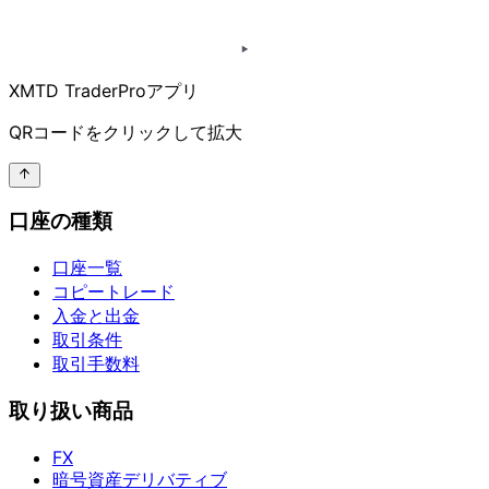
XMTD TraderProアプリ
QRコードを
クリックして
拡大
口座の種類
口座一覧
コピートレード
入金と出金
取引条件
取引手数料
取り扱い商品
FX
暗号資産デリバティブ