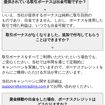
提供されている
取引ボーナスは
出金可能ですか？
いいえ、
当社が
提供する
ボーナスは
純粋に
取引目的の
ものであり、
出金できません。
しかし、
ボーナスを
使用した
取引で
得た
利益は、
いつでも
出金可能です。
取引ボーナスが
なくなりました。
追加で
付与して
もらう
ことは
できますか？
取引ボーナスを
すべて
ご利用いただいたと
いう
場合でも、
ご安心ください。
当社では
年間を
通じて
定期的に
キャンペーンを
実施していますので、
ボーナスクレジットを
さらに
ご獲得いただける
方
法が
常に
ございます。
当社の
キャンペーンに
関する
詳細は、
support@xmtrading.com
まで
お問い
合わせください。
資金移動や
出金を
した
場合、
ボーナスクレジットは
どうなりますか？