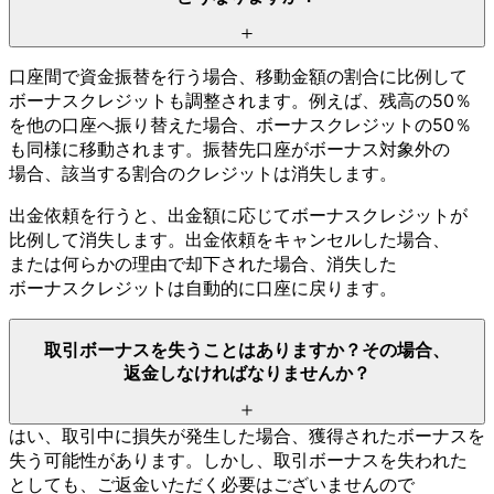
口座間で
資金振替を
行う
場合、
移動金額の
割合に
比例して
ボーナスクレジットも
調整されます。
例えば、
残高の
50％
を
他の
口座へ
振り替えた
場合、
ボーナスクレジットの
50％
も
同様に
移動されます。
振替先口座が
ボーナス対象外の
場合、
該当する
割合の
クレジットは
消失します。
出金依頼を
行うと、
出金額に
応じて
ボーナスクレジットが
比例して
消失します。
出金依頼を
キャンセルした
場合、
または
何らかの
理由で
却下された
場合、
消失した
ボーナスクレジットは
自動的に
口座に
戻ります。
取引ボーナスを
失う
ことは
ありますか？
その
場合、
返金しなければ
なりませんか？
はい、
取引中に
損失が
発生した
場合、
獲得された
ボーナスを
失う
可能性が
あります。
しかし、
取引ボーナスを
失われた
としても、
ご返金いただく
必要は
ございませんので