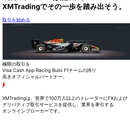
XMTradingで
その
一歩を
踏み出そう。
取引を始める
極限の
取引を
Visa Cash App Racing Bulls F1チームの
誇り
高きオフィシャルパートナー。
XMTradingは、
世界で
100万人以上の
トレーダーに
FXおよび
デリバティブ取引サービスを
提供し、
業界を
牽引する
オンラインブローカーです。