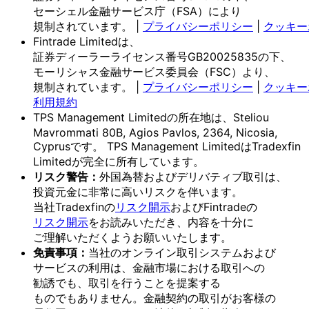
セーシェル金融サービス庁
（FSA）に
より
規制されています。
|
プライバシーポリシー
|
クッキー
Fintrade Limitedは、
証券ディーラーライセンス番号GB20025835の
下、
モーリシャス金融サービス委員会
（FSC）より、
規制されています。
|
プライバシーポリシー
|
クッキー
利用規約
TPS Management Limitedの
所在地は、
Steliou
Mavrommati 80B, Agios Pavlos, 2364, Nicosia,
Cyprusです。
TPS Management Limitedは
Tradexfin
Limitedが
完全に
所有しています。
リスク
警告：
外国為替および
デリバティブ取引は、
投資元金に
非常に
高いリスクを
伴います。
当社Tradexfinの
リスク開示
および
Fintradeの
リスク開示
を
お読みいただき、
内容を
十分に
ご理解いただく
よう
お願い
いたします。
免責事項：
当社の
オンライン取引システムおよび
サービスの
利用は、
金融市場に
おける
取引への
勧誘でも、
取引を
行う
ことを
提案する
ものでもありません。
金融契約の
取引が
お客様の