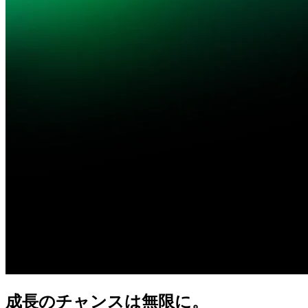
成長の
チャンスは
無限に。