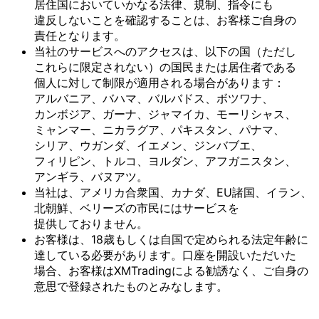
居住国に
おいて
いかなる
法律、
規制、
指令にも
違反しない
ことを
確認する
ことは、
お客様
ご自身の
責任と
なります。
当社の
サービスへの
アクセスは、
以下の
国
（ただし
これらに
限定されない）の
国民または
居住者である
個人に
対して
制限が
適用される
場合が
あります：
アルバニア、
バハマ、
バルバドス、
ボツワナ、
カンボジア、
ガーナ、
ジャマイカ、
モーリシャス、
ミャンマー、
ニカラグア、
パキスタン、
パナマ、
シリア、
ウガンダ、
イエメン、
ジンバブエ、
フィリピン、
トルコ、
ヨルダン、
アフガニスタン、
アンギラ、
バヌアツ。
当社は、
アメリカ合衆国、
カナダ、
EU諸国、
イラン、
北朝鮮、
ベリーズの
市民には
サービスを
提供しておりません。
お客様は、
18歳も
しくは
自国で
定められる
法定年齢に
達している
必要が
あります。
口座を
開設いただいた
場合、
お客様は
XMTradingに
よる
勧誘なく、
ご自身の
意思で
登録された
ものとみなします。