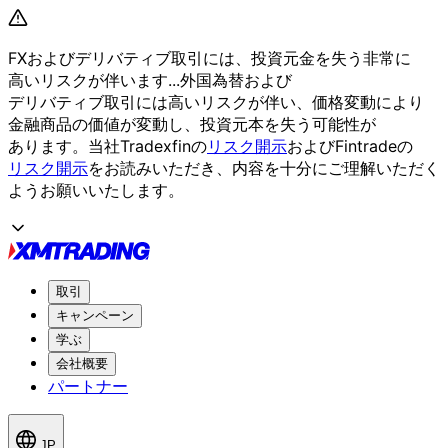
FXおよび
デリバティブ取引には、
投資元金を
失う
非常に
高いリスクが
伴います...
外国為替および
デリバティブ取引には
高いリスクが
伴い、
価格変動に
より
金融商品の
価値が
変動し、
投資元本を
失う
可能性が
あります。
当社Tradexfinの
リスク開示
および
Fintradeの
リスク開示
を
お読みいただき、
内容を
十分に
ご理解いただく
よう
お願い
いたします。
取引
キャンペーン
学ぶ
会社概要
パートナー
JP