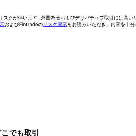
リスクが
伴います...
外国為替および
デリバティブ取引には
高い
示
および
Fintradeの
リスク開示
を
お読みいただき、
内容を
十分
どこでも
取引