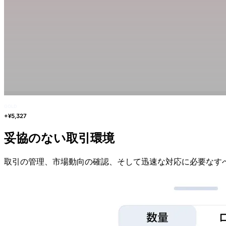
GOLD
+¥5,327
妥協の
ない
取引環境
取引の
管理、
市場動向の
確認、
そして
迅速な
対応に
必要な
す