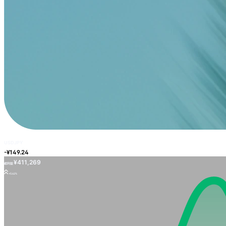
USDJPY
-¥149.24
¥411,269
総利益
+5.62%