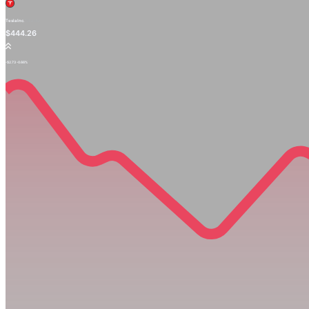
Tesla Inc.
TSLA.OQ
$444.26
-$2.73
-0.66%