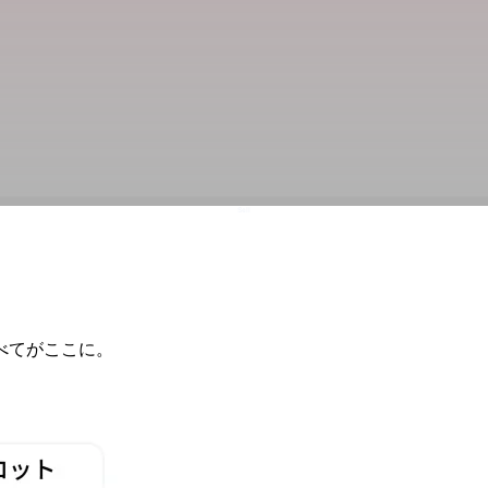
Sell
べてが
ここに。