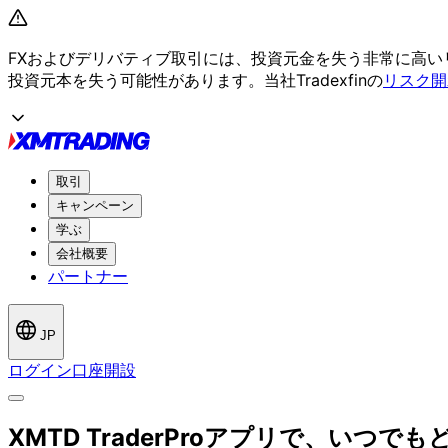
FXおよび
デリバティブ取引には、
投資元金を
失う
非常に
高い
投資元本を
失う
可能性が
あります。
当社Tradexfinの
リスク開
取引
キャンペーン
学ぶ
会社概要
パートナー
JP
ログイン
口座開設
XMTD TraderProアプリで、
いつでも