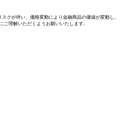
リスクが
伴い、
価格変動に
より
金融商品の
価値が
変動し、
に
ご理解いただく
よう
お願い
いたします。