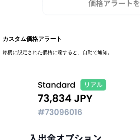
カスタム価格アラート
銘柄に
設定された
価格に
達すると、
自動で
通知。