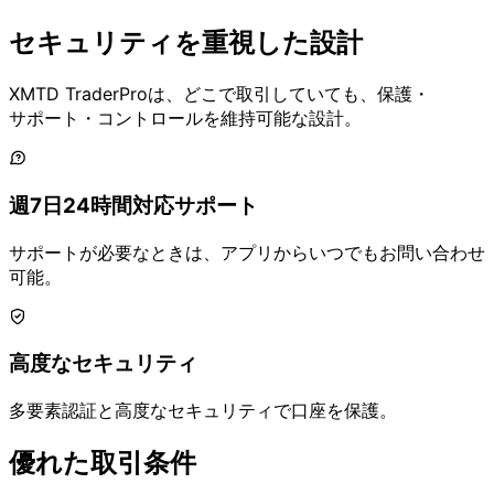
セキュリティを
重視した
設計
XMTD TraderProは、
どこで
取引していても、
保護・
サポート・
コントロールを
維持可能な
設計。
週7日24時間対応サポート
サポートが
必要な
ときは、
アプリから
いつでも
お問い
合わせ
可能。
高度な
セキュリティ
多要素認証と
高度な
セキュリティで
口座を
保護。
優れた
取引条件