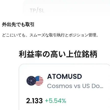
外出先でも
取引
どこに
いても、
スムーズな
取引執行と
ポジション管理。