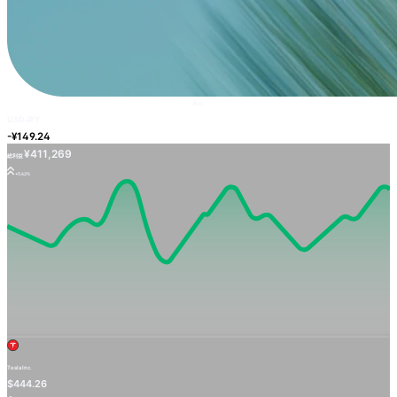
Buy
USDJPY
-¥149.24
¥411,269
総利益
+5.62%
Tesla Inc.
TSLA.OQ
$444.26