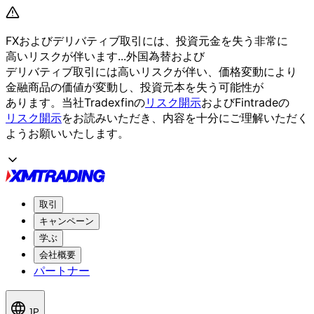
FXおよび
デリバティブ取引には、
投資元金を
失う
非常に
高いリスクが
伴います...
外国為替および
デリバティブ取引には
高いリスクが
伴い、
価格変動に
より
金融商品の
価値が
変動し、
投資元本を
失う
可能性が
あります。
当社Tradexfinの
リスク開示
および
Fintradeの
リスク開示
を
お読みいただき、
内容を
十分に
ご理解いただく
よう
お願い
いたします。
取引
キャンペーン
学ぶ
会社概要
パートナー
JP