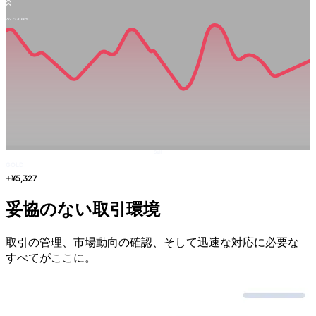
-$2.73
-0.66%
Sell
GOLD
+¥5,327
妥協の
ない
取引環境
取引の
管理、
市場動向の
確認、
そして
迅速な
対応に
必要な
すべてが
ここに。