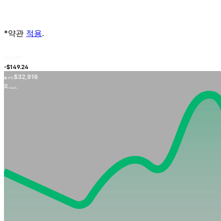
USDJPY
$32,916
총 수익
+5.62%