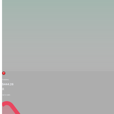
Tesla Inc.
TSLA.OQ
$444.26
-$2.73
-0.66%