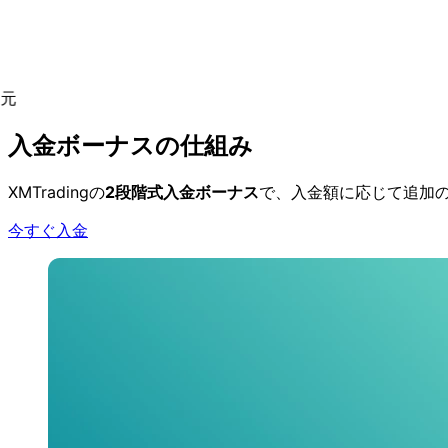
入金ボーナスの
仕組み
XMTradingの
2段階式入金ボーナス
で、
入金額に
応じて
追加
今すぐ入金