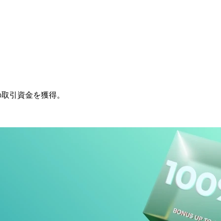
の
取引資金を
獲得。