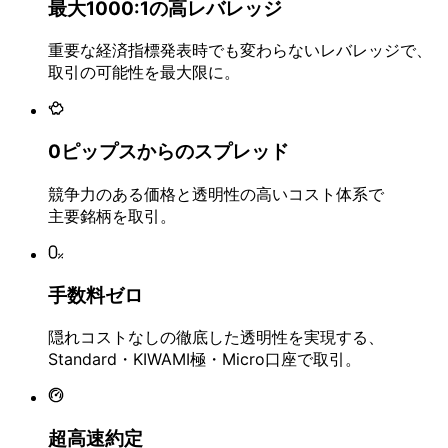
最大1000:1の
高レバレッジ
重要な
経済指標発表時でも
変わらない
レバレッジで、
取引の
可能性を
最大限に。
0ピップスからの
スプレッド
競争力の
ある
価格と
透明性の
高い
コスト体系で
主要銘柄を
取引。
手数料ゼロ
隠れコストなしの
徹底した
透明性を
実現する、
Standard・KIWAMI極・
Micro口座で
取引。
超高速約定