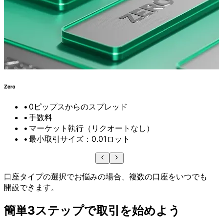
Zero
0ピップスからの
スプレッド
手数料
マーケット執行（リクオートなし）
最小取引サイズ：0.01ロット
口座タイプの
選択で
お悩みの
場合、
複数の
口座を
いつでも
開設できます。
簡単3ステップで
取引を
始めよう