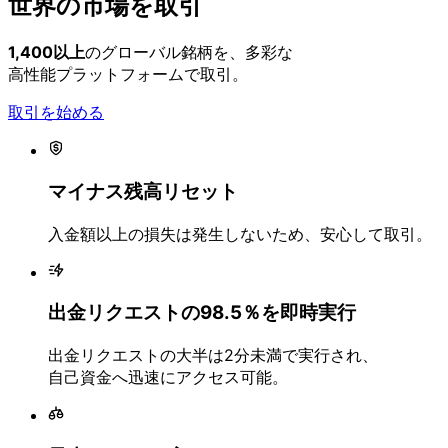
世界の
市場を
取引
1,400以上
の
グローバル銘柄を、
多彩な
高性能プラットフォームで
取引。
取引を始める
マイナス残高リセット
入金額以上の
損失は
発生しないため、
安心して
取引。
出金リクエストの
98.5％を
即時実行
出金リクエストの
大半は
2分未満で
実行され、
自己資金へ
迅速に
アクセス可能。