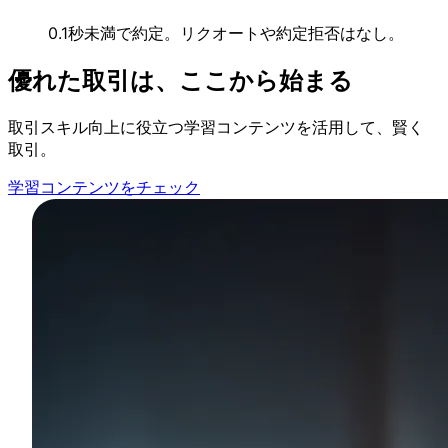
0.1秒未満で
約定。
リクオートや
約定拒否はなし。
優れた
取引は、
ここから
始まる
取引スキル向上に
役立つ学習コンテンツを
活用して、
賢く
取引。
学習コンテンツをチェック