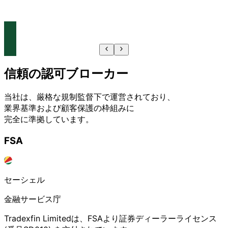
読みやすく
体系的な
学習チュートリアルで、
トレード知識を
向上。
信頼の
認可ブローカー
当社は、
厳格な
規制監督下で
運営されており、
業界基準および
顧客保護の
枠組みに
完全に
準拠しています。
FSA
セーシェル
金融サービス庁
Tradexfin Limitedは、
FSAより
証券ディーラーライセンス