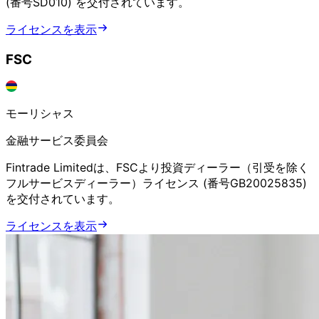
(番号SD010)
を
交付されています。
ライセンスを
表示
FSC
モーリシャス
金融サービス委員会
Fintrade Limitedは、
FSCより
投資ディーラー
（引受を
除く
フルサービスディーラー）
ライセンス
(番号GB20025835)
を
交付されています。
ライセンスを
表示