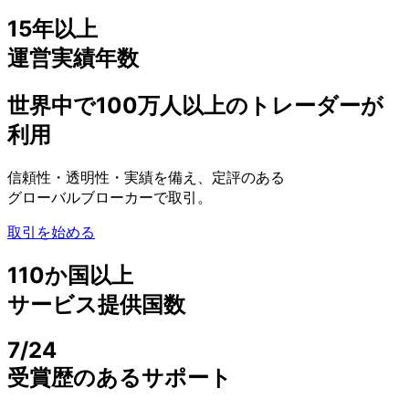
15年以上
運営実績年数
世界中で
100万人以上の
トレーダーが
利用
信頼性・
透明性・
実績を
備え、
定評の
ある
グローバルブローカーで
取引。
取引を始める
110か
国以上
サービス提供国数
7/24
受賞歴の
ある
サポート