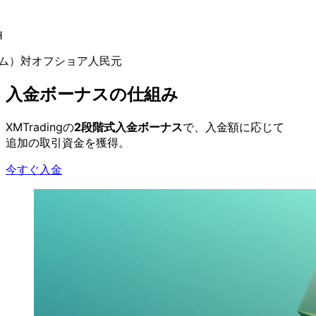
）
対オフショア人民元
入金ボーナスの
仕組み
XMTradingの
2段階式入金ボーナス
で、
入金額に
応じて
追加の
取引資金を
獲得。
今すぐ入金