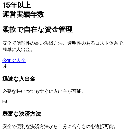
15年以上
運営実績年数
柔軟で
自在な
資金管理
安全で
信頼性の
高い
決済方
法、
透明性の
ある
コスト体系で、
簡単に
入出金。
今すぐ入金
迅速な
入出金
必要な
時いつでも
すぐに
入出金が
可能。
豊富な
決済方
法
安全で
便利な
決済方
法から
自分に
合う
ものを
選択可能。