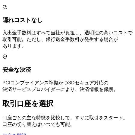
隠れコストなし
入出金手数料は
すべて
当社が
負担し、
透明性の
高い
コストで
取引可能。
ただし、
銀行送金手数料が
発生する
場合が
あります。
安全な
決済
PCIコンプライアンス
準拠かつ
3Dセキュア
対応の
決済サービスプロバイダーに
より、
決済情報を
保護。
取引口座を
選択
口座ごとの
主な
特徴を
比較して、
すぐに
取引を
スタート。
口座の
切り
替えは
いつでも
可能。