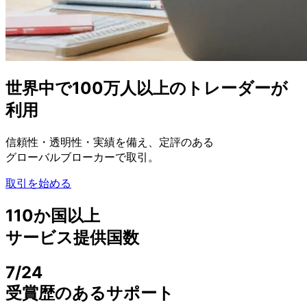
世界中で
100万人以上の
トレーダーが
利用
信頼性・
透明性・
実績を
備え、
定評の
ある
グローバルブローカーで
取引。
取引を始める
110か
国以上
サービス提供国数
7/24
受賞歴の
ある
サポート