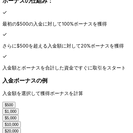
ボーナスの
仕組み：
最初の
$500の
入金に
対して
100%ボーナスを
獲得
さらに
$500を
超える
入金額に
対して
20%ボーナスを
獲得
入金額と
ボーナスを
合計した
資金ですぐに
取引を
スタート
入金ボーナスの
例
入金額を
選択して
獲得ボーナスを
計算
$500
$1,000
$5,000
$10,000
$20,000