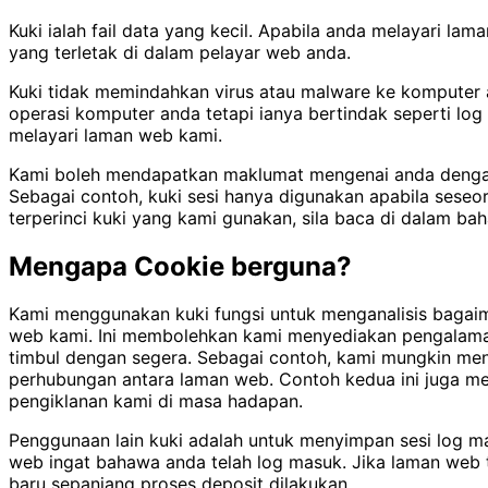
Kuki ialah fail data yang kecil. Apabila anda melayari 
yang terletak di dalam pelayar web anda.
Kuki tidak memindahkan virus atau malware ke komputer a
operasi komputer anda tetapi ianya bertindak seperti log
melayari laman web kami.
Kami boleh mendapatkan maklumat mengenai anda dengan m
Sebagai contoh, kuki sesi hanya digunakan apabila seseo
terperinci kuki yang kami gunakan, sila baca di dalam b
Mengapa Cookie berguna?
Kami menggunakan kuki fungsi untuk menganalisis bagai
web kami. Ini membolehkan kami menyediakan pengalaman
timbul dengan segera. Sebagai contoh, kami mungkin me
perhubungan antara laman web. Contoh kedua ini juga m
pengiklanan kami di masa hadapan.
Penggunaan lain kuki adalah untuk menyimpan sesi log ma
web ingat bahawa anda telah log masuk. Jika laman web 
baru sepanjang proses deposit dilakukan.