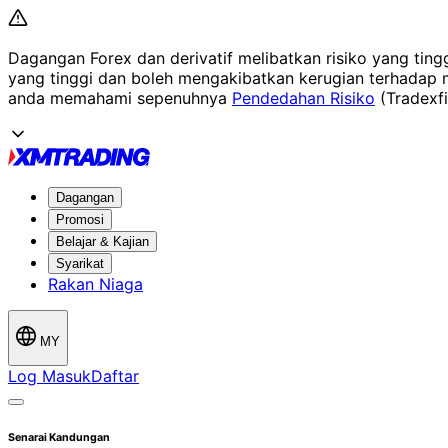
Dagangan Forex dan derivatif melibatkan risiko yang tin
yang tinggi dan boleh mengakibatkan kerugian terhadap mo
anda memahami sepenuhnya
Pendedahan Risiko
(Tradexf
Dagangan
Promosi
Belajar & Kajian
Syarikat
Rakan Niaga
MY
Log Masuk
Daftar
Senarai Kandungan