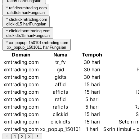
rafid
5 hari
Fungsian
rafidts
xmtrading.com
rafidts
5 hari
Fungsian
clickid
xmtrading.com
clickid
15 hari
Fungsian
clickidts
xmtrading.com
clickidts
15 hari
Fungsian
xx_popup_150101
xmtrading.com
xx_popup_150101
1 hari
Fungsian
Domain
Nama
Tempoh
xmtrading.com
tr_fv
30 hari
xmtrading.com
gid
30 hari
P
xmtrading.com
gidts
30 hari
xmtrading.com
affid
15 hari
xmtrading.com
affidts
15 hari
I
xmtrading.com
rafid
5 hari
xmtrading.com
rafidts
5 hari
R
xmtrading.com
clickid
15 hari
S
xmtrading.com
clickidts
15 hari
Setem m
xmtrading.com
xx_popup_150101
1 hari
Skrin timbul -
1
2
3