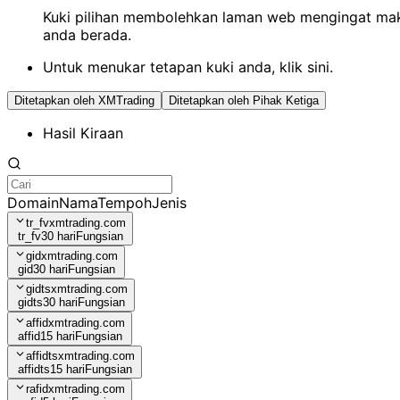
Kuki pilihan membolehkan laman web mengingat mak
anda berada.
Untuk menukar tetapan kuki anda, klik
sini
.
Ditetapkan oleh XMTrading
Ditetapkan oleh Pihak Ketiga
Hasil Kiraan
Domain
Nama
Tempoh
Jenis
tr_fv
xmtrading.com
tr_fv
30 hari
Fungsian
gid
xmtrading.com
gid
30 hari
Fungsian
gidts
xmtrading.com
gidts
30 hari
Fungsian
affid
xmtrading.com
affid
15 hari
Fungsian
affidts
xmtrading.com
affidts
15 hari
Fungsian
rafid
xmtrading.com