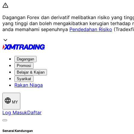
Dagangan Forex dan derivatif melibatkan risiko yang tin
yang tinggi dan boleh mengakibatkan kerugian terhadap mo
anda memahami sepenuhnya
Pendedahan Risiko
(Tradexf
Dagangan
Promosi
Belajar & Kajian
Syarikat
Rakan Niaga
MY
Log Masuk
Daftar
Senarai Kandungan