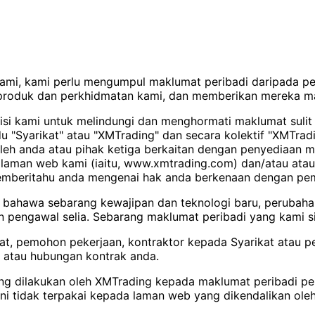
kami, kami perlu mengumpul maklumat peribadi daripada p
produk dan perkhidmatan kami, dan memberikan mereka ma
si kami untuk melindungi dan menghormati maklumat sulit d
idu "Syarikat" atau "XMTrading" dan secara kolektif "XMT
leh anda atau pihak ketiga berkaitan dengan penyediaan 
aman web kami (iaitu, www.xmtrading.com) dan/atau atau l
ga memberitahu anda mengenai hak anda berkenaan dengan p
an bahawa sebarang kewajipan dan teknologi baru, perubah
an pengawal selia. Sebarang maklumat peribadi yang kami s
at, pemohon pekerjaan, kontraktor kepada Syarikat atau p
 atau hubungan kontrak anda.
 yang dilakukan oleh XMTrading kepada maklumat peribadi 
 ini tidak terpakai kepada laman web yang dikendalikan ole