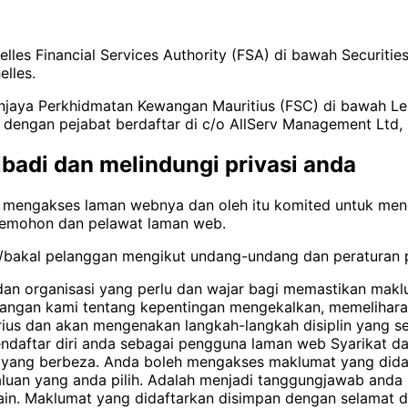
helles Financial Services Authority (FSA) di bawah Securit
elles.
hanjaya Perkhidmatan Kewangan Mauritius (FSC) di bawah L
gan pejabat berdaftar di c/o AllServ Management Ltd, Offi
badi dan melindungi privasi anda
 mengakses laman webnya dan oleh itu komited untuk men
pemohon dan pelawat laman web.
bakal pelanggan mengikut undang-undang dan peraturan p
an organisasi yang perlu dan wajar bagi memastikan maklu
angan kami tentang kepentingan mengekalkan, memelihara 
rius dan akan mengenakan langkah-langkah disiplin yang s
daftar diri anda sebagai pengguna laman web Syarikat dan
a yang berbeza. Anda boleh mengakses maklumat yang dida
uan yang anda pilih. Adalah menjadi tanggungjawab anda
ain. Maklumat yang didaftarkan disimpan dengan selamat d