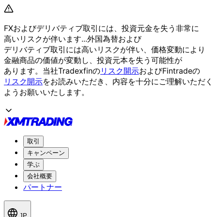
FXおよび
デリバティブ取引には、
投資元金を
失う
非常に
高いリスクが
伴います...
外国為替および
デリバティブ取引には
高いリスクが
伴い、
価格変動に
より
金融商品の
価値が
変動し、
投資元本を
失う
可能性が
あります。
当社Tradexfinの
リスク開示
および
Fintradeの
リスク開示
を
お読みいただき、
内容を
十分に
ご理解いただく
よう
お願い
いたします。
取引
キャンペーン
学ぶ
会社概要
パートナー
JP