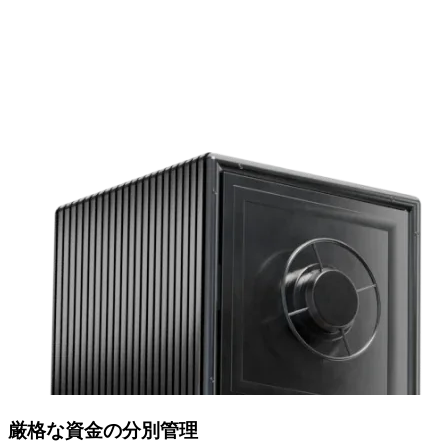
厳格な
資金の
分別管理