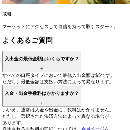
取引
マーケットに
アクセスして
自信を
持って取引スタート。
よく
ある
ご質問
入出金の
最低金額は
いくらですか？
すべての
口座タイプに
おいて
最低入出金額は
$5です。
ただし、
最低金額は
支払い方
法に
よって
異なります。
入金・出金手数料は
かかりますか？
いいえ、
通常は
入金や
出金に
手数料は
かかりません。
ただし、
選択された
決済方
法に
よって
異なる
場合が
あります。
適用される
手数料の
詳細に
ついては、
会員ページ
を