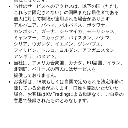
当社の
サービスへの
アクセスは、
以下の
国
（ただし
これらに
限定されない）の
国民または
居住者である
個人に
対して
制限が
適用される
場合が
あります：
アルバニア、
バハマ、
バルバドス、
ボツワナ、
カンボジア、
ガーナ、
ジャマイカ、
モーリシャス、
ミャンマー、
ニカラグア、
パキスタン、
パナマ、
シリア、
ウガンダ、
イエメン、
ジンバブエ、
フィリピン、
トルコ、
ヨルダン、
アフガニスタン、
アンギラ、
バヌアツ。
当社は、
アメリカ合衆国、
カナダ、
EU諸国、
イラン、
北朝鮮、
ベリーズの
市民には
サービスを
提供しておりません。
お客様は、
18歳も
しくは
自国で
定められる
法定年齢に
達している
必要が
あります。
口座を
開設いただいた
場合、
お客様は
XMTradingに
よる
勧誘なく、
ご自身の
意思で
登録された
ものとみなします。