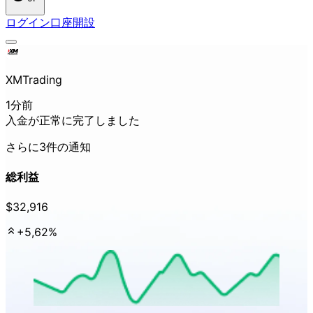
ログイン
口座開設
XMTrading
1分前
入金が
正常に
完了しました
さらに
3件の
通知
総利益
$32,916
+5,62%