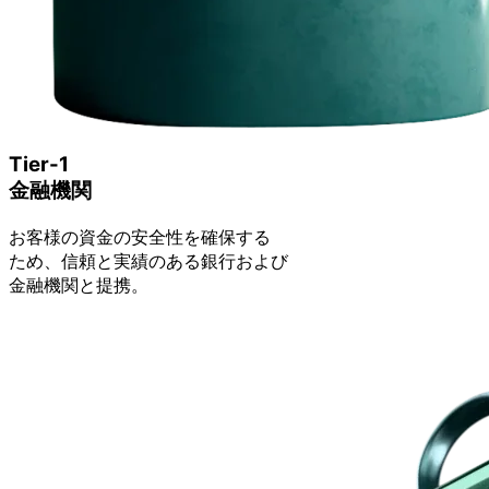
Tier-1
金融機関
お客様の
資金の
安全性を
確保する
ため、
信頼と
実績の
ある
銀行および
金融機関と
提携。