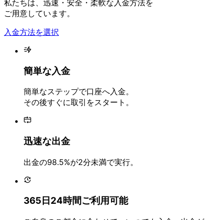
私たちは、
迅速・安全・
柔軟な
入金方
法を
ご用意しています。
入金方法を選択
簡単な
入金
簡単な
ステップで
口座へ
入金。
その後
すぐに
取引を
スタート。
迅速な
出金
出金の
98.5%が
2分未満で
実行。
365日24時間
ご利用
可能