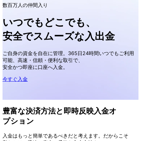
数百万人の
仲間
入り
いつでも
どこでも、
安全で
スムーズな
入出金
ご自身の
資金を
自在に
管理。
365日24時間いつでも
ご利用
可能、
高速・信頼・
便利な
取引で、
安全か
つ即座に
口座へ
入金。
今すぐ入金
豊富な
決済方
法と
即時反映入金オ
プション
入金は
もっと
簡単であるべきだと
考えます。
だから
こそ