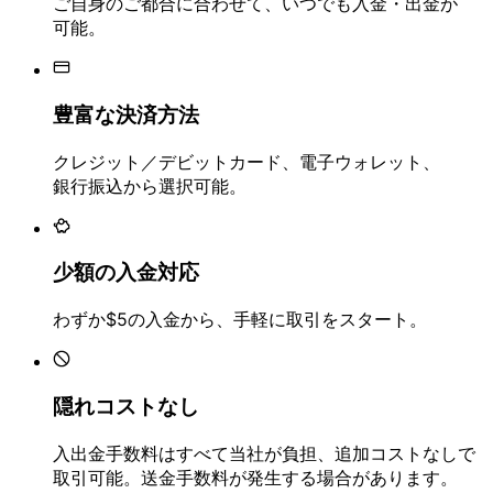
ご自身の
ご都合に
合わせて、
いつでも
入金・
出金が
可能。
豊富な
決済方
法
クレジット／デビットカード、
電子ウォレット、
銀行振込から
選択可能。
少額の
入金対応
わずか
$5の
入金から、
手軽に
取引を
スタート。
隠れコストなし
入出金手数料は
すべて
当社が
負担、
追加コストなしで
取引可能。
送金手数料が
発生する
場合が
あります。