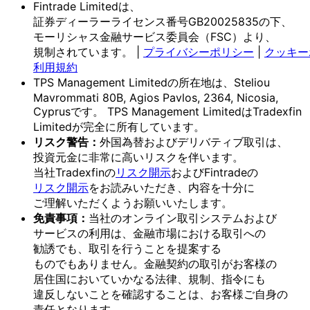
Fintrade Limitedは、
証券ディーラーライセンス番号GB20025835の
下、
モーリシャス金融サービス委員会
（FSC）より、
規制されています。
|
プライバシーポリシー
|
クッキー
利用規約
TPS Management Limitedの
所在地は、
Steliou
Mavrommati 80B, Agios Pavlos, 2364, Nicosia,
Cyprusです。
TPS Management Limitedは
Tradexfin
Limitedが
完全に
所有しています。
リスク
警告：
外国為替および
デリバティブ取引は、
投資元金に
非常に
高いリスクを
伴います。
当社Tradexfinの
リスク開示
および
Fintradeの
リスク開示
を
お読みいただき、
内容を
十分に
ご理解いただく
よう
お願い
いたします。
免責事項：
当社の
オンライン取引システムおよび
サービスの
利用は、
金融市場に
おける
取引への
勧誘でも、
取引を
行う
ことを
提案する
ものでもありません。
金融契約の
取引が
お客様の
居住国に
おいて
いかなる
法律、
規制、
指令にも
違反しない
ことを
確認する
ことは、
お客様
ご自身の
責任と
なります。