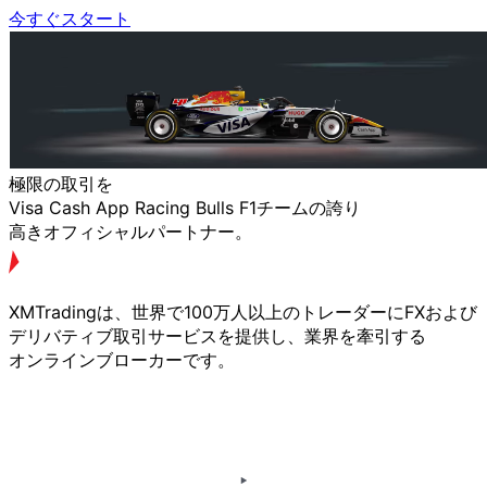
今すぐスタート
極限の
取引を
Visa Cash App Racing Bulls F1チームの
誇り
高きオフィシャルパートナー。
XMTradingは、
世界で
100万人以上の
トレーダーに
FXおよび
デリバティブ取引サービスを
提供し、
業界を
牽引する
オンラインブローカーです。