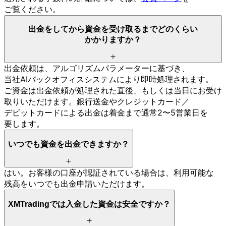
ご覧ください。
出金を
してから
資金を
受け取るまで
どの
くらい
かかりますか？
出金依頼は、
アルゴリズムパラメーターに
基づき、
当社AIバックオフィスシステムに
より
即時処理されます。
ご資金は
出金依頼が
処理された
直後、
もしくは
当日に
お受け
取りいただけます。
銀行送金や
クレジットカード／
デビットカードに
よる
出金は
着金まで
通常2〜5営業日を
要します。
いつでも
資金を
出金できますか？
はい。
お客様の
口座が
認証されている
場合は、
利用
可能な
残高を
いつでも
出金申請いただけます。
XMTradingでは
入金した
資金は
安全ですか？