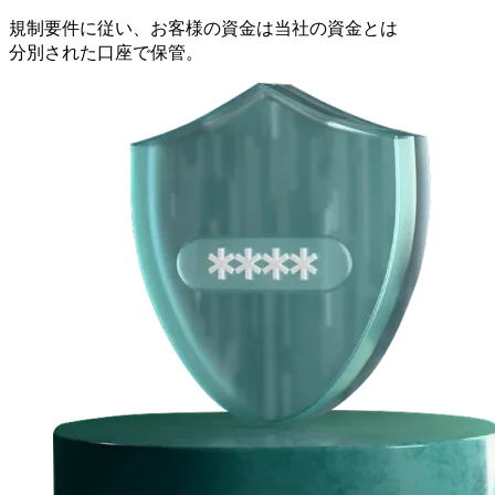
規制要件に
従い、
お客様の
資金は
当社の
資金とは
分別された
口座で
保管。