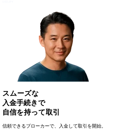
USDJPY
スムーズな
入金手
続きで
自信を
持って取引
信頼できる
ブローカーで、
入金して
取引を
開始。