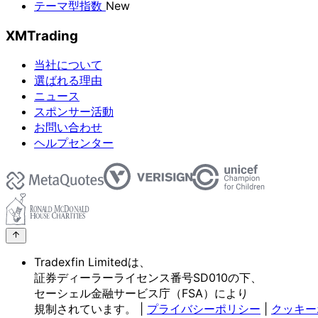
テーマ型指数
New
XMTrading
当社について
選ばれる理由
ニュース
スポンサー活動
お問い合わせ
ヘルプセンター
Tradexfin Limitedは、
証券ディーラーライセンス番号SD010の
下、
セーシェル金融サービス庁
（FSA）に
より
規制されています。
|
プライバシーポリシー
|
クッキー