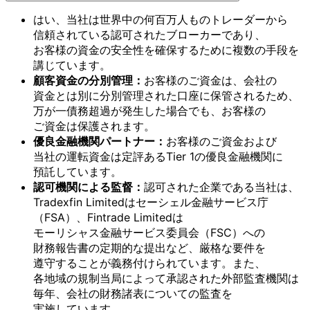
はい、
当社は
世界中の
何百万人もの
トレーダーから
信頼されている
認可された
ブローカーであり、
お客様の
資金の
安全性を
確保する
ために
複数の
手段を
講じています。
顧客資金の
分別管理：
お客様の
ご資金は、
会社の
資金とは
別に
分別管理された
口座に
保管される
ため、
万が
一債
務超過が
発生した
場合でも、
お客様の
ご資金は
保護されます。
優良金融機関パート
ナー：
お客様の
ご資金および
当社の
運転資金は
定評ある
Tier 1の
優良金融機関に
預託しています。
認可機関に
よる
監督：
認可された
企業である
当社は、
Tradexfin Limitedは
セーシェル金融サービス庁
（FSA）、
Fintrade Limitedは
モーリシャス金融サービス委員会
（FSC）
への
財務報告書の
定期的な
提出など、
厳格な
要件を
遵守する
ことが
義務付けられています。
また、
各地域の
規制当局に
よって
承認された
外部
監査機関は
毎年、
会社の
財務諸表に
ついての
監査を
実施しています。