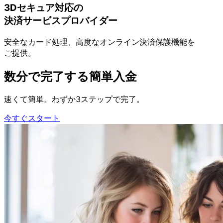
3Dセキュア対応の
決済サービスプロ
バイダー
安全な
カード処理、
高度な
オンライン決済保護機能を
ご提供。
数分で
完了する
簡単入金
速くて
簡単。
わずか
3ステップで
完了。
今すぐスタート