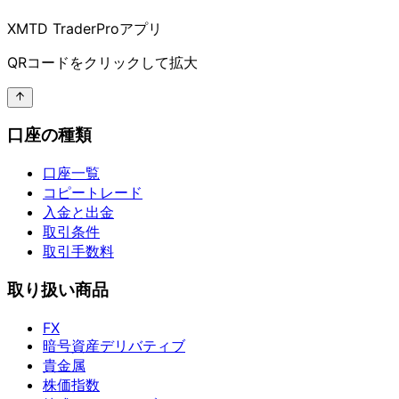
XMTD TraderProアプリ
QRコードを
クリックして
拡大
口座の種類
口座一覧
コピートレード
入金と出金
取引条件
取引手数料
取り扱い商品
FX
暗号資産デリバティブ
貴金属
株価指数