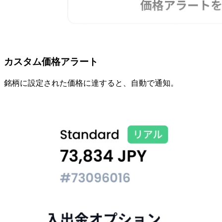
カスタム価格アラート
銘柄に
設定された
価格に
達すると、
自動で
通知。