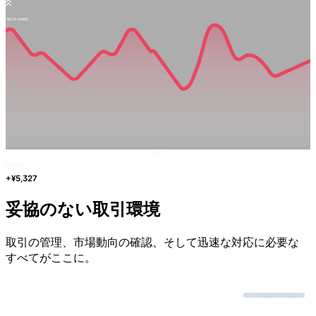
-$2.73
-0.66%
Sell
GOLD
+¥5,327
妥協の
ない
取引環境
取引の
管理、
市場動向の
確認、
そして
迅速な
対応に
必要な
すべてが
ここに。