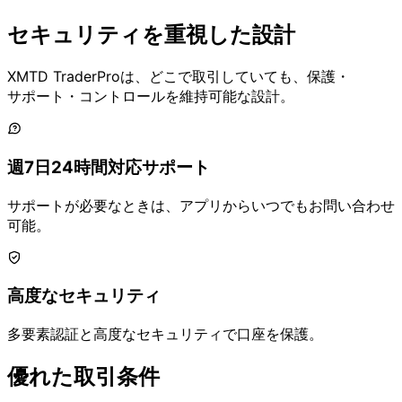
セキュリティを
重視した
設計
XMTD TraderProは、
どこで
取引していても、
保護・
サポート・
コントロールを
維持可能な
設計。
週7日24時間対応サポート
サポートが
必要な
ときは、
アプリから
いつでも
お問い
合わせ
可能。
高度な
セキュリティ
多要素認証と
高度な
セキュリティで
口座を
保護。
優れた
取引条件