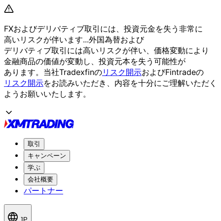
FXおよび
デリバティブ取引には、
投資元金を
失う
非常に
高いリスクが
伴います...
外国為替および
デリバティブ取引には
高いリスクが
伴い、
価格変動に
より
金融商品の
価値が
変動し、
投資元本を
失う
可能性が
あります。
当社Tradexfinの
リスク開示
および
Fintradeの
リスク開示
を
お読みいただき、
内容を
十分に
ご理解いただく
よう
お願い
いたします。
取引
キャンペーン
学ぶ
会社概要
パートナー
JP