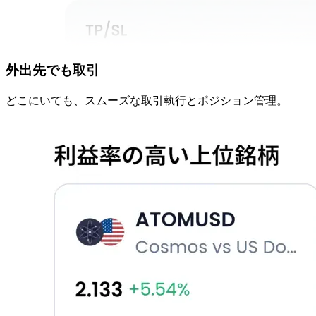
外出先でも
取引
どこに
いても、
スムーズな
取引執行と
ポジション管理。