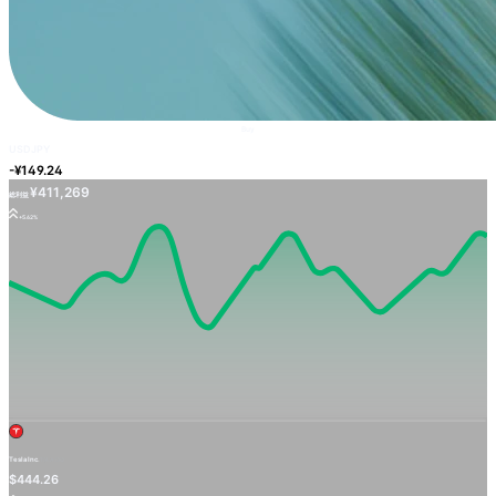
Buy
USDJPY
-¥149.24
¥411,269
総利益
+5.62%
Tesla Inc.
TSLA.OQ
$444.26