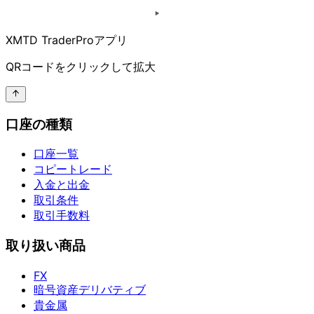
XMTD TraderProアプリ
QRコードを
クリックして
拡大
口座の種類
口座一覧
コピートレード
入金と出金
取引条件
取引手数料
取り扱い商品
FX
暗号資産デリバティブ
貴金属