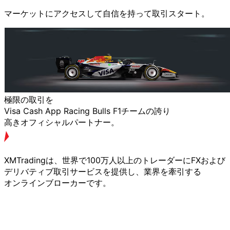
マーケットに
アクセスして
自信を
持って取引スタート。
極限の
取引を
Visa Cash App Racing Bulls F1チームの
誇り
高きオフィシャルパートナー。
XMTradingは、
世界で
100万人以上の
トレーダーに
FXおよび
デリバティブ取引サービスを
提供し、
業界を
牽引する
オンラインブローカーです。