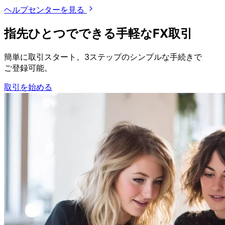
ヘルプセンターを見る
指先ひとつで
できる
手軽な
FX取引
簡単に
取引スタート。
3ステップの
シンプルな
手続きで
ご登録可能。
取引を始める