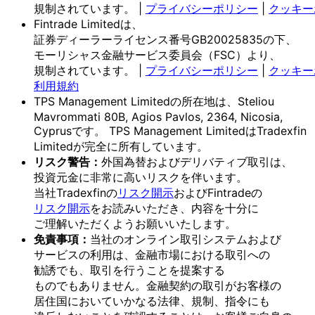
規制されています。
|
プライバシーポリシー
|
クッキー
Fintrade Limitedは、
証券ディーラーライセンス番号GB20025835の
下、
モーリシャス金融サービス委員会
（FSC）より、
規制されています。
|
プライバシーポリシー
|
クッキー
利用規約
TPS Management Limitedの
所在地は、
Steliou
Mavrommati 80B, Agios Pavlos, 2364, Nicosia,
Cyprusです。
TPS Management Limitedは
Tradexfin
Limitedが
完全に
所有しています。
リスク
警告：
外国為替および
デリバティブ取引は、
投資元金に
非常に
高いリスクを
伴います。
当社Tradexfinの
リスク開示
および
Fintradeの
リスク開示
を
お読みいただき、
内容を
十分に
ご理解いただく
よう
お願い
いたします。
免責事項：
当社の
オンライン取引システムおよび
サービスの
利用は、
金融市場に
おける
取引への
勧誘でも、
取引を
行う
ことを
提案する
ものでもありません。
金融契約の
取引が
お客様の
居住国に
おいて
いかなる
法律、
規制、
指令にも