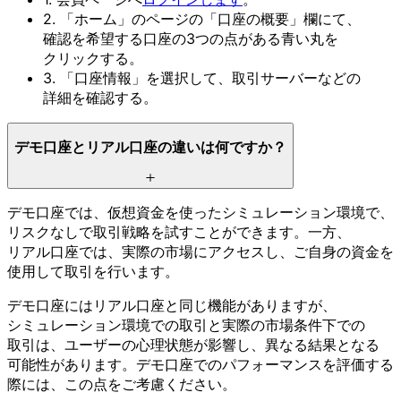
2.
「ホーム」の
ページの
「口座の
概要」欄にて、
確認を
希望する
口座の
3つの
点が
ある
青い丸を
クリックする。
3.
「口座情報」を
選択して、
取引サーバーなどの
詳細を
確認する。
デモ口座と
リアル口座の
違いは
何ですか？
デモ口座では、
仮想資金を
使った
シミュレーション環境で、
リスクなしで
取引戦略を
試すことができます。
一方、
リアル口座では、
実際の
市場に
アクセスし、
ご自身の
資金を
使用して
取引を
行います。
デモ口座には
リアル口座と
同じ
機能が
ありますが、
シミュレーション環境での
取引と
実際の
市場条件下での
取引は、
ユーザーの
心理状態が
影響し、
異なる
結果と
なる
可能性が
あります。
デモ口座での
パフォーマンスを
評価する
際には、
この
点を
ご考慮ください。