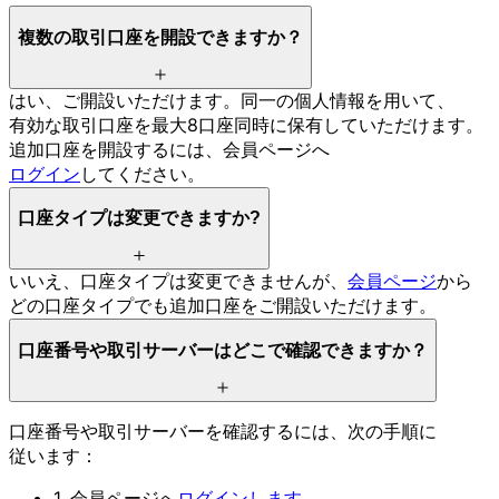
複数の
取引口座を
開設できますか？
はい、
ご開設いただけます。
同一の
個人情報を
用いて、
有効な
取引口座を
最大8口座同時に
保有していただけます。
追加口座を
開設するには、
会員ページへ
ログイン
してください。
口座タイプは
変更できますか
?
いいえ、
口座タイプは
変更できませんが、
会員ページ
から
どの
口座タイプでも
追加口座を
ご開設いただけます。
口座番号や
取引サーバーは
どこで
確認できますか？
口座番号や
取引サーバーを
確認するには、
次の
手順に
従います：
1. 会員ページへ
ログインします
。