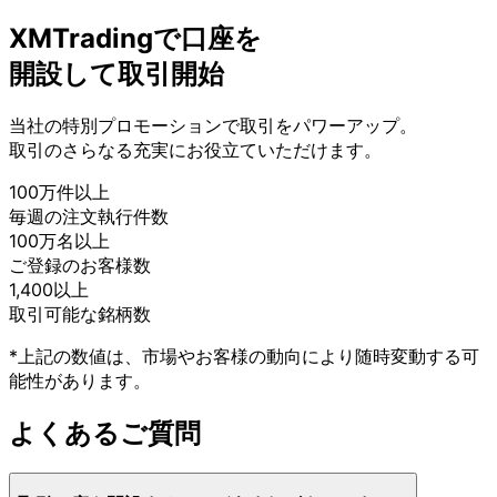
XMTradingで
口座を
開設して
取引開始
当社の
特別プロモーションで
取引を
パワーアップ。
取引の
さらなる
充実に
お役立ていただけます。
100万件以上
毎週の
注文執行件数
100万名以上
ご登録の
お客様数
1,400以上
取引可能な
銘柄数
*上記の数値は、市場やお客様の動向により随時変動する可
能性があります。
よく
ある
ご質問