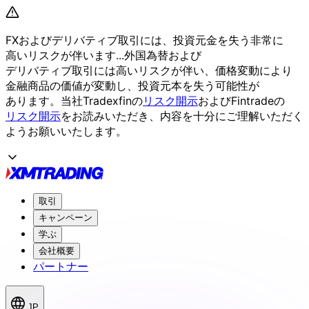
FXおよび
デリバティブ取引には、
投資元金を
失う
非常に
高いリスクが
伴います...
外国為替および
デリバティブ取引には
高いリスクが
伴い、
価格変動に
より
金融商品の
価値が
変動し、
投資元本を
失う
可能性が
あります。
当社Tradexfinの
リスク開示
および
Fintradeの
リスク開示
を
お読みいただき、
内容を
十分に
ご理解いただく
よう
お願い
いたします。
取引
キャンペーン
学ぶ
会社概要
パートナー
JP