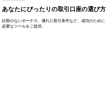
あなたに
ぴったりの
取引口座の
選び方
比類の
ない
ボーナス、
優れた
取引条件など、
成功の
ために
必要な
ツールを
ご提供。