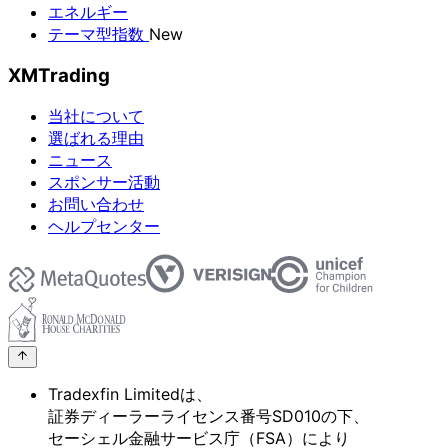
エネルギー
テーマ型指数
New
XMTrading
当社について
選ばれる理由
ニュース
スポンサー活動
お問い合わせ
ヘルプセンター
Tradexfin Limitedは、
証券ディーラーライセンス番号SD010の
下、
セーシェル金融サービス庁
（FSA）に
より