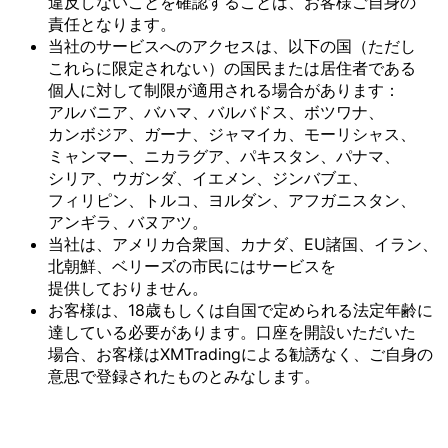
違反しない
ことを
確認する
ことは、
お客様
ご自身の
責任と
なります。
当社の
サービスへの
アクセスは、
以下の
国
（ただし
これらに
限定されない）の
国民または
居住者である
個人に
対して
制限が
適用される
場合が
あります：
アルバニア、
バハマ、
バルバドス、
ボツワナ、
カンボジア、
ガーナ、
ジャマイカ、
モーリシャス、
ミャンマー、
ニカラグア、
パキスタン、
パナマ、
シリア、
ウガンダ、
イエメン、
ジンバブエ、
フィリピン、
トルコ、
ヨルダン、
アフガニスタン、
アンギラ、
バヌアツ。
当社は、
アメリカ合衆国、
カナダ、
EU諸国、
イラン、
北朝鮮、
ベリーズの
市民には
サービスを
提供しておりません。
お客様は、
18歳も
しくは
自国で
定められる
法定年齢に
達している
必要が
あります。
口座を
開設いただいた
場合、
お客様は
XMTradingに
よる
勧誘なく、
ご自身の
意思で
登録された
ものとみなします。