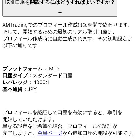
取引口座を
開設するには
どう
すれば
よいですか？
XMTradingでの
プロフィール作成は
短時間で
終わります。
そして、
開始する
ための
最初の
リアル取引口座は、
プロフィール作成時に
自動生成されます。
その
初期設定は
以下の
通りです:
プラットフォーム：
MT5
口座タイプ：
スタンダード口座
レバレッジ：
1000:1
基本通貨：
JPY
プロフィールを
認証して
口座を
有効に
すると、
取引を
開始していただけます。
異なる
設定を
ご希望の
場合、
プロフィールの
認証が
完了しますと、
会員ページ
から
追加口座の
開設が
可能です。