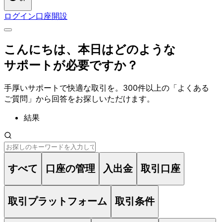
ログイン
口座開設
こんに
ちは、
本日は
どのような
サポートが
必要ですか？
手厚い
サポートで
快適な
取引を。
300件以上の
「よく
ある
ご質問」から
回答を
お探しいただけます。
結果
すべて
口座の管理
入出金
取引口座
取引プラットフォーム
取引条件