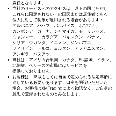
責任と
なります。
当社の
サービスへの
アクセスは、
以下の
国
（ただし
これらに
限定されない）の
国民または
居住者である
個人に
対して
制限が
適用される
場合が
あります：
アルバニア、
バハマ、
バルバドス、
ボツワナ、
カンボジア、
ガーナ、
ジャマイカ、
モーリシャス、
ミャンマー、
ニカラグア、
パキスタン、
パナマ、
シリア、
ウガンダ、
イエメン、
ジンバブエ、
フィリピン、
トルコ、
ヨルダン、
アフガニスタン、
アンギラ、
バヌアツ。
当社は、
アメリカ合衆国、
カナダ、
EU諸国、
イラン、
北朝鮮、
ベリーズの
市民には
サービスを
提供しておりません。
お客様は、
18歳も
しくは
自国で
定められる
法定年齢に
達している
必要が
あります。
口座を
開設いただいた
場合、
お客様は
XMTradingに
よる
勧誘なく、
ご自身の
意思で
登録された
ものとみなします。