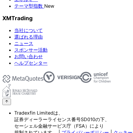
テーマ型指数
New
XMTrading
当社について
選ばれる理由
ニュース
スポンサー活動
お問い合わせ
ヘルプセンター
Tradexfin Limitedは、
証券ディーラーライセンス番号SD010の
下、
セーシェル金融サービス庁
（FSA）に
より
規制されています。
|
プライバシーポリシー
|
クッキー