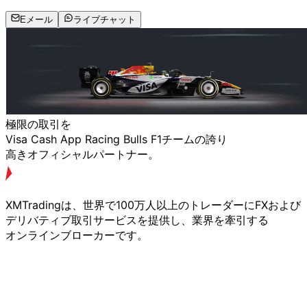
Eメール
ライブチャット
極限の
取引を
Visa Cash App Racing Bulls F1チームの
誇り
高きオフィシャルパートナー。
XMTradingは、
世界で
100万人以上の
トレーダーに
FXおよび
デリバティブ取引サービスを
提供し、
業界を
牽引する
オンラインブローカーです。