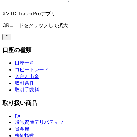
XMTD TraderProアプリ
QRコードを
クリックして
拡大
口座の種類
口座一覧
コピートレード
入金と出金
取引条件
取引手数料
取り扱い商品
FX
暗号資産デリバティブ
貴金属
株価指数