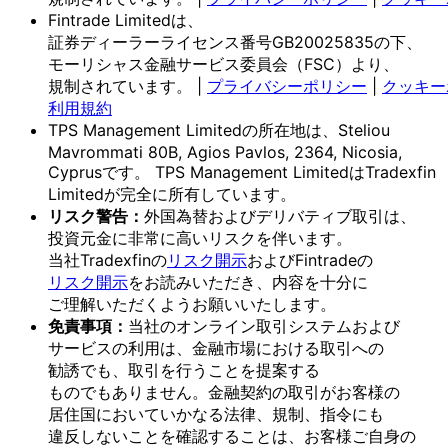
Fintrade Limitedは、
証券ディーラーライセンス番号GB20025835の
下、
モーリシャス金融サービス委員会
（FSC）より、
規制されています。
|
プライバシーポリシー
|
クッキー
利用規約
TPS Management Limitedの
所在地は、
Steliou
Mavrommati 80B, Agios Pavlos, 2364, Nicosia,
Cyprusです。
TPS Management Limitedは
Tradexfin
Limitedが
完全に
所有しています。
リスク
警告：
外国為替および
デリバティブ取引は、
投資元金に
非常に
高いリスクを
伴います。
当社Tradexfinの
リスク開示
および
Fintradeの
リスク開示
を
お読みいただき、
内容を
十分に
ご理解いただく
よう
お願い
いたします。
免責事項：
当社の
オンライン取引システムおよび
サービスの
利用は、
金融市場に
おける
取引への
勧誘でも、
取引を
行う
ことを
提案する
ものでもありません。
金融契約の
取引が
お客様の
居住国に
おいて
いかなる
法律、
規制、
指令にも
違反しない
ことを
確認する
ことは、
お客様
ご自身の