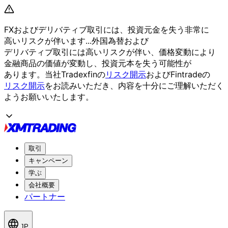
FXおよび
デリバティブ取引には、
投資元金を
失う
非常に
高いリスクが
伴います...
外国為替および
デリバティブ取引には
高いリスクが
伴い、
価格変動に
より
金融商品の
価値が
変動し、
投資元本を
失う
可能性が
あります。
当社Tradexfinの
リスク開示
および
Fintradeの
リスク開示
を
お読みいただき、
内容を
十分に
ご理解いただく
よう
お願い
いたします。
取引
キャンペーン
学ぶ
会社概要
パートナー
JP