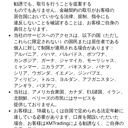
勧誘でも、
取引を
行う
ことを
提案する
ものでもありません。
金融契約の
取引が
お客様の
居住国に
おいて
いかなる
法律、
規制、
指令にも
違反しない
ことを
確認する
ことは、
お客様
ご自身の
責任と
なります。
当社の
サービスへの
アクセスは、
以下の
国
（ただし
これらに
限定されない）の
国民または
居住者である
個人に
対して
制限が
適用される
場合が
あります：
アルバニア、
バハマ、
バルバドス、
ボツワナ、
カンボジア、
ガーナ、
ジャマイカ、
モーリシャス、
ミャンマー、
ニカラグア、
パキスタン、
パナマ、
シリア、
ウガンダ、
イエメン、
ジンバブエ、
フィリピン、
トルコ、
ヨルダン、
アフガニスタン、
アンギラ、
バヌアツ。
当社は、
アメリカ合衆国、
カナダ、
EU諸国、
イラン、
北朝鮮、
ベリーズの
市民には
サービスを
提供しておりません。
お客様は、
18歳も
しくは
自国で
定められる
法定年齢に
達している
必要が
あります。
口座を
開設いただいた
場合、
お客様は
XMTradingに
よる
勧誘なく、
ご自身の