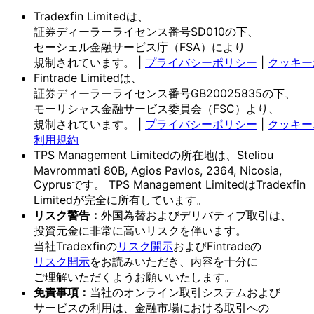
Tradexfin Limitedは、
証券ディーラーライセンス番号SD010の
下、
セーシェル金融サービス庁
（FSA）に
より
規制されています。
|
プライバシーポリシー
|
クッキー
Fintrade Limitedは、
証券ディーラーライセンス番号GB20025835の
下、
モーリシャス金融サービス委員会
（FSC）より、
規制されています。
|
プライバシーポリシー
|
クッキー
利用規約
TPS Management Limitedの
所在地は、
Steliou
Mavrommati 80B, Agios Pavlos, 2364, Nicosia,
Cyprusです。
TPS Management Limitedは
Tradexfin
Limitedが
完全に
所有しています。
リスク
警告：
外国為替および
デリバティブ取引は、
投資元金に
非常に
高いリスクを
伴います。
当社Tradexfinの
リスク開示
および
Fintradeの
リスク開示
を
お読みいただき、
内容を
十分に
ご理解いただく
よう
お願い
いたします。
免責事項：
当社の
オンライン取引システムおよび
サービスの
利用は、
金融市場に
おける
取引への