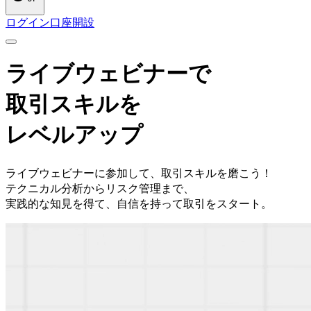
ログイン
口座開設
ライブウェビナー
で
取引スキルを
レベルアップ
ライブウェビナーに
参加して、
取引スキルを
磨こう！
テクニカル分析から
リスク管理まで、
実践的な
知見を
得て、
自信を
持って取引を
スタート。