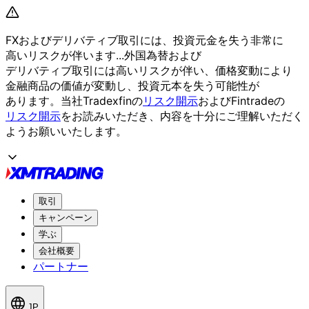
FXおよび
デリバティブ取引には、
投資元金を
失う
非常に
高いリスクが
伴います...
外国為替および
デリバティブ取引には
高いリスクが
伴い、
価格変動に
より
金融商品の
価値が
変動し、
投資元本を
失う
可能性が
あります。
当社Tradexfinの
リスク開示
および
Fintradeの
リスク開示
を
お読みいただき、
内容を
十分に
ご理解いただく
よう
お願い
いたします。
取引
キャンペーン
学ぶ
会社概要
パートナー
JP