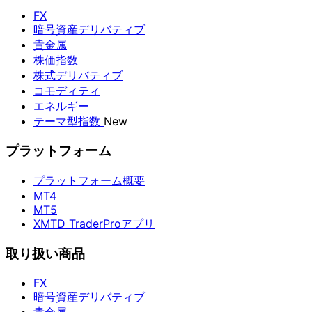
FX
暗号資産デリバティブ
貴金属
株価指数
株式デリバティブ
コモディティ
エネルギー
テーマ型指数
New
プラットフォーム
プラットフォーム概要
MT4
MT5
XMTD TraderProアプリ
取り扱い商品
FX
暗号資産デリバティブ