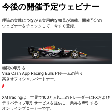
今後の
開催予定
ウェビナー
理論の
実践に
つながる
実用的な
知見が
満載。
開催予定の
ウェビナーを
チェックして、
今すぐ
登録。
極限の
取引を
Visa Cash App Racing Bulls F1チームの
誇り
高きオフィシャルパートナー。
XMTradingは、
世界で
100万人以上の
トレーダーに
FXおよび
デリバティブ取引サービスを
提供し、
業界を
牽引する
オンラインブローカーです。