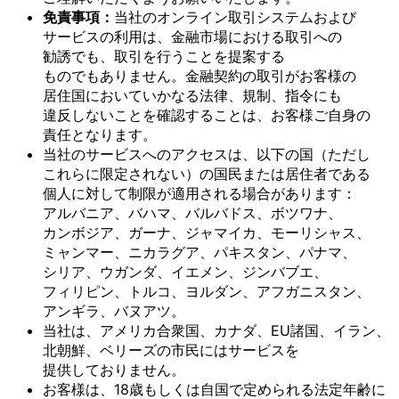
免責事項：
当社の
オンライン取引システムおよび
サービスの
利用は、
金融市場に
おける
取引への
勧誘でも、
取引を
行う
ことを
提案する
ものでもありません。
金融契約の
取引が
お客様の
居住国に
おいて
いかなる
法律、
規制、
指令にも
違反しない
ことを
確認する
ことは、
お客様
ご自身の
責任と
なります。
当社の
サービスへの
アクセスは、
以下の
国
（ただし
これらに
限定されない）の
国民または
居住者である
個人に
対して
制限が
適用される
場合が
あります：
アルバニア、
バハマ、
バルバドス、
ボツワナ、
カンボジア、
ガーナ、
ジャマイカ、
モーリシャス、
ミャンマー、
ニカラグア、
パキスタン、
パナマ、
シリア、
ウガンダ、
イエメン、
ジンバブエ、
フィリピン、
トルコ、
ヨルダン、
アフガニスタン、
アンギラ、
バヌアツ。
当社は、
アメリカ合衆国、
カナダ、
EU諸国、
イラン、
北朝鮮、
ベリーズの
市民には
サービスを
提供しておりません。
お客様は、
18歳も
しくは
自国で
定められる
法定年齢に