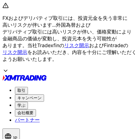
FXおよび
デリバティブ取引には、
投資元金を
失う
非常に
高いリスクが
伴います...
外国為替および
デリバティブ取引には
高いリスクが
伴い、
価格変動に
より
金融商品の
価値が
変動し、
投資元本を
失う
可能性が
あります。
当社Tradexfinの
リスク開示
および
Fintradeの
リスク開示
を
お読みいただき、
内容を
十分に
ご理解いただく
よう
お願い
いたします。
取引
キャンペーン
学ぶ
会社概要
パートナー
JP