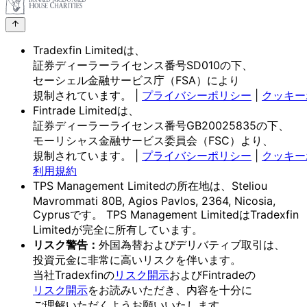
Tradexfin Limitedは、
証券ディーラーライセンス番号SD010の
下、
セーシェル金融サービス庁
（FSA）に
より
規制されています。
|
プライバシーポリシー
|
クッキー
Fintrade Limitedは、
証券ディーラーライセンス番号GB20025835の
下、
モーリシャス金融サービス委員会
（FSC）より、
規制されています。
|
プライバシーポリシー
|
クッキー
利用規約
TPS Management Limitedの
所在地は、
Steliou
Mavrommati 80B, Agios Pavlos, 2364, Nicosia,
Cyprusです。
TPS Management Limitedは
Tradexfin
Limitedが
完全に
所有しています。
リスク
警告：
外国為替および
デリバティブ取引は、
投資元金に
非常に
高いリスクを
伴います。
当社Tradexfinの
リスク開示
および
Fintradeの
リスク開示
を
お読みいただき、
内容を
十分に
ご理解いただく
よう
お願い
いたします。