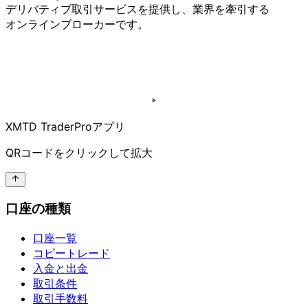
デリバティブ取引サービスを
提供し、
業界を
牽引する
オンラインブローカーです。
XMTD TraderProアプリ
QRコードを
クリックして
拡大
口座の種類
口座一覧
コピートレード
入金と出金
取引条件
取引手数料