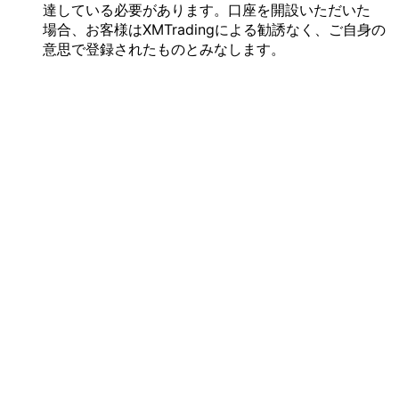
達している
必要が
あります。
口座を
開設いただいた
場合、
お客様は
XMTradingに
よる
勧誘なく、
ご自身の
意思で
登録された
ものとみなします。