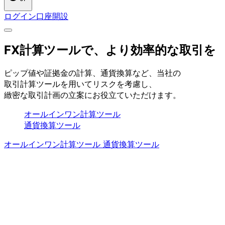
ログイン
口座開設
FX計算ツールで、
より
効率的な
取引を
ピップ値や
証拠金の
計算、
通貨換算など、
当社の
取引計算ツールを
用いて
リスクを
考慮し、
緻密な
取引計画の
立案に
お役立ていただけます。
オールインワン計算ツール
通貨換算ツール
オールインワン計算ツール
通貨換算ツール