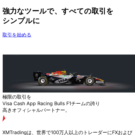
強力な
ツールで、
すべての
取引を
シンプルに
取引を始める
極限の
取引を
Visa Cash App Racing Bulls F1チームの
誇り
高きオフィシャルパートナー。
XMTradingは、
世界で
100万人以上の
トレーダーに
FXおよび